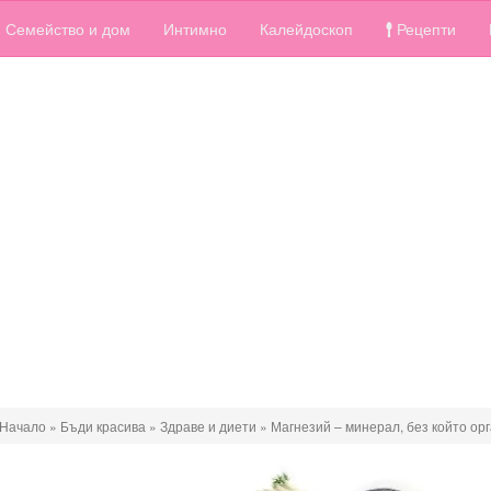
Семейство и дом
Интимно
Калейдоскоп
Рецепти
Начало
»
Бъди красива
»
Здраве и диети
»
Магнезий – минерал, без който ор