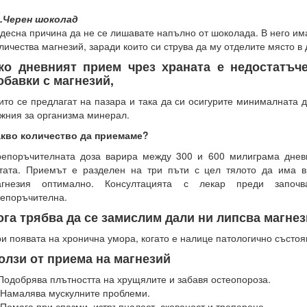
0.Черен шоколад
удесна
причина да не се лишавате напълно от шоколада. В него им
личества магнезий, заради които си струва да му отделите място в
ко дневният прием чрез храната е недостатъч
обавки с магнезий,
ито се предлагат на пазара и така да си осигурите минималната 
жния за организма минерал.
акво количество да приемаме?
епоръчителната доза варира между 300 и 600 милиграма днев
тата. Приемът е разделен на три пъти с цел тялото да има 
агнезия оптимално. Консултацията с лекар преди запо
епоръчителна.
ога трябва да се замислим дали ни липсва магне
и появата на хронична умора, когато е налице патологично състо
олзи от приема на магнезий
Подобрява плътността на хрущялите и забавя остеопороза.
 Намалява мускулните проблеми.
 Помага при спазми, изтръпналост, скованост и треперене.