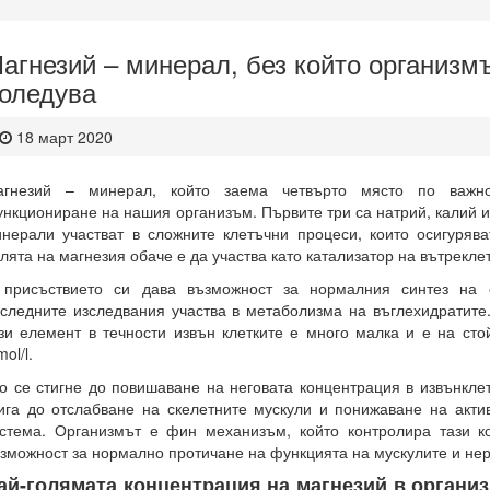
агнезий – минерал, без който организм
оледува
18 март 2020
агнезий – минерал, който заема четвърто място по важн
нкциониране на нашия организъм. Първите три са натрий, калий и
нерали участват в сложните клетъчни процеси, които осигуряв
лята на магнезия обаче е да участва като катализатор на вътрекле
 присъствието си дава възможност за нормалния синтез на 
следните изследвания участва в метаболизма на въглехидратите
зи елемент в течности извън клетките е много малка и е на стой
ol/l.
о се стигне до повишаване на неговата концентрация в извънклет
ига до отслабване на скелетните мускули и понижаване на акти
стема. Организмът е фин механизъм, който контролира тази к
зможност за нормално протичане на функцията на мускулите и нер
ай-голямата концентрация на магнезий в организ