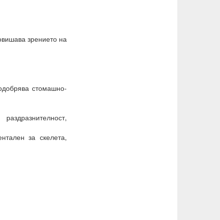
повишава зрението на
подобрява стомашно-
раздразнителност,
нтален за скелета,