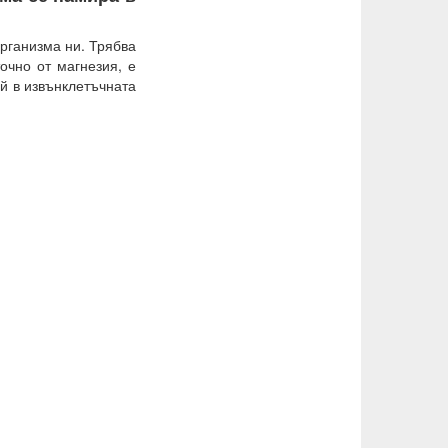
организма ни. Трябва
очно от магнезия, е
й в извънклетъчната