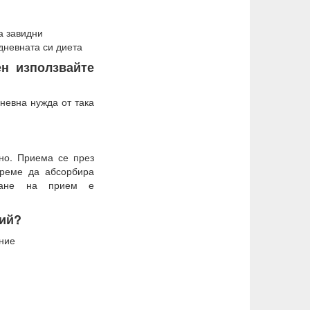
а завидни
 дневната си диета
ен използвайте
дневна нужда от така
но. Приема се през
време да абсорбира
чване на прием е
зий?
яние