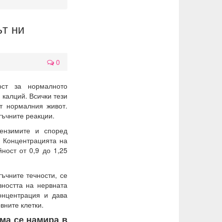
ът ни
0
ост за нормалното
 калций. Всички тези
ат нормалния живот.
тъчните реакции.
ензимите и според
. Концентрацията на
ност от 0,9 до 1,25
ъчните течности, се
вността на нервната
онцентрация и дава
вните клетки.
ма се намира в