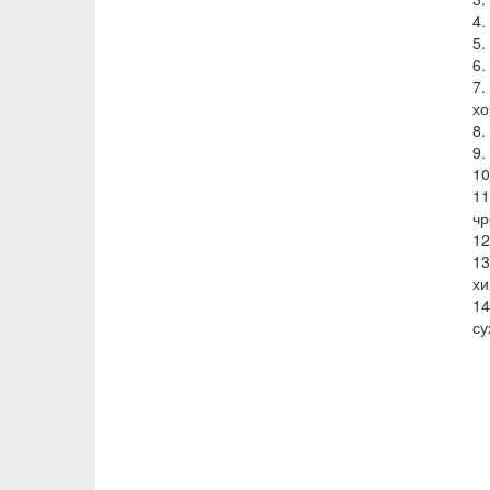
4.
5.
6.
7.
хо
8.
9.
10
11
чр
12
1
хи
14
су