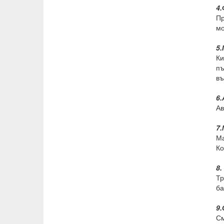
4.
Пр
мо
5
Ки
пъ
въ
6.
Ав
7.
Ма
Ко
8.
Тр
ба
9
См