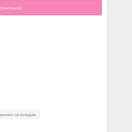
Шампанско
ганизмът ни боледува