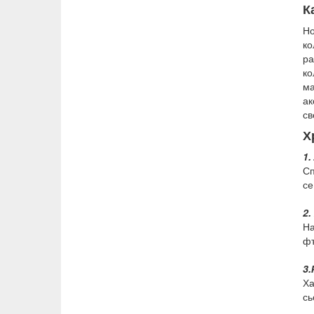
К
Н
ко
ра
ко
ма
ак
св
Х
1.
Сп
се
2.
На
фъ
3.
Ха
сь