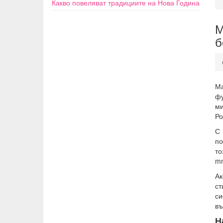
Какво повеляват традициите на Нова Година
М
б
М
фу
ми
Ро
С
по
то
mm
Ак
ст
си
въ
Н