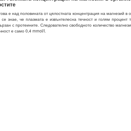
остите
това е над половината от цялостната концентрация на магнезий в 
 се знае, че плазмата е извънтелесна течност и голям процент т
ързан с протеините. Следователно свободното количество магнези
чност е само 0,4 mmol/l.