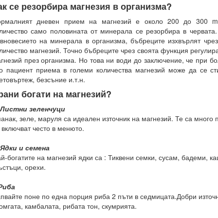
ак се резорбира магнезия в организма?
ормалният дневен прием на магнезий е около 200 до 300 m
личество само половината от минерала се резорбира в червата
вновесието на минерала в организма, бъбреците изхвърлят чре
личество магнезий. Точно бъбреците чрез своята функция регулир
гнезий през организма. Но това ни води до заключение, че при б
о пациент приема в големи количества магнезий може да се ст
етовъртеж, безсъние и.т.н.
рани богати на магнезий?
 Листни зеленчуци
анак, зеле, маруля са идеален източник на магнезий. Те са много 
 включват често в менюто.
 Ядки и семена
й-богатите на магнезий ядки са : Тиквени семки, сусам, бадеми, ка
стъци, орехи.
Риба
пвайте поне по една порция риба 2 пъти в седмицата.Добри източ
омгата, камбалата, рибата тон, скумрията.