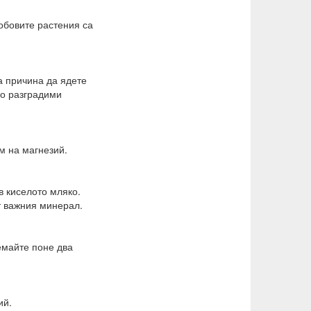
обовите растения са
а причина да ядете
но разградими
м на магнезий.
в киселото мляко.
т важния минерал.
емайте поне два
ий.