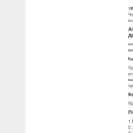
1
Ч
ко
А
д
ко
ва
К
Пр
ус
м
пр
К
Пр
П
1.
2.
3.