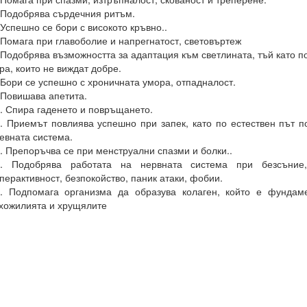
 Подобрява сърдечния ритъм.
 Успешно се бори с високото кръвно..
 Помага при главоболие и напрегнатост, световъртеж
 Подобрява възможността за адаптация към светлината, тъй като 
ра, които не виждат добре.
 Бори се успешно с хроничната умора, отпадналост.
 Повишава апетита.
. Спира гаденето и повръщането.
. Приемът повлиява успешно при запек, като по естествен път 
евната система.
. Препоръчва се при менструални спазми и болки..
3. Подобрява работата на нервната система при безсъние, 
перактивност, безпокойство, паник атаки, фобии.
. Подпомага организма да образува колаген, който е фундаме
хожилията и хрущялите