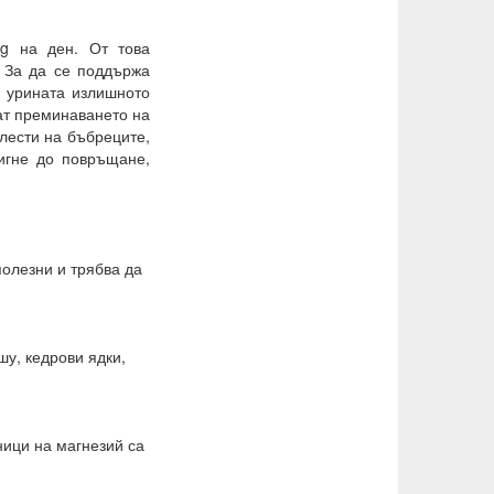
g на ден. От това
. За да се поддържа
з урината излишното
ат преминаването на
олести на бъбреците,
игне до повръщане,
полезни и трябва да
шу, кедрови ядки,
ници на магнезий са