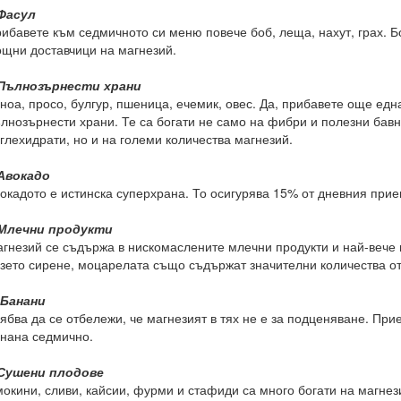
Фасул
ибавете към седмичното си меню повече боб, леща, нахут, грах. Б
щни доставчици на магнезий.
.Пълнозърнести храни
ноа, просо, булгур, пшеница, ечемик, овес. Да, прибавете още едн
лнозърнести храни. Те са богати не само на фибри и полезни бав
глехидрати, но и на големи количества магнезий.
Авокадо
окадото е истинска суперхрана. То осигурява 15% от дневния прие
Млечни продукти
гнезий се съдържа в н
искомаслените млечни продукти и най-вече 
зето сирене, моцарелата също съдържат значителни количества о
 Банани
ябва да се отбележи, че магнезият в тях не е за подценяване. При
нана седмично.
.Сушени плодове
окини, сливи, кайсии, фурми и стафиди са много богати на магнез