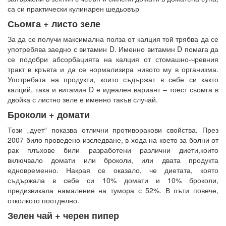
са си практически кулинарен шедьовър
Сьомга + листо зеле
За да се получи максимална полза от калция той трябва да се
употребява заедно с витамин D. Именно витамин D помага да
се подобри абсорбацията на калция от стомашно-чревния
тракт в кръвта и да се нормализира нивото му в организма.
Употребата на продукти, които съдържат в себе си както
калций, така и витамин D е идеален вариант – тоест сьомга в
двойка с листно зеле е именно такъв случай.
Броколи + домати
Този „дует“ показва отлични противоракови свойства. През
2007 било проведено изследване, в хода на което за болни от
рак плъхове били разработени различни диети,които
включвало домати или броколи, или двата продукта
едновременно. Накрая се оказало, че диетата, която
съдържала в себе си 10% домати и 10% броколи,
предизвикала намаление на тумора с 52%. В пъти повече,
отколкото поотделно.
Зелен чай + черен пипер