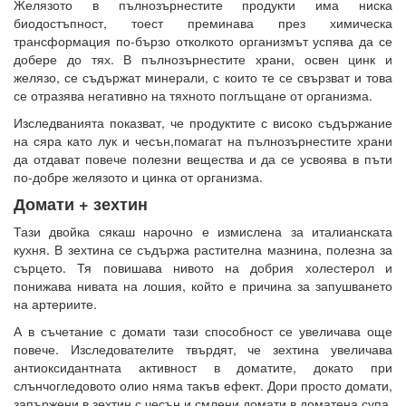
Желязото в пълнозърнестите продукти има ниска
биодостъпност, тоест преминава през химическа
трансформация по-бързо отколкото организмът успява да се
добере до тях. В пълнозърнестите храни, освен цинк и
желязо, се съдържат минерали, с които те се свързват и това
се отразява негативно на тяхното поглъщане от организма.
Изследванията показват, че продуктите с високо съдържание
на сяра като лук и чесън,помагат на пълнозърнестите храни
да отдават повече полезни вещества и да се усвоява в пъти
по-добре желязото и цинка от организма.
Домати + зехтин
Тази двойка сякаш нарочно е измислена за италианската
кухня. В зехтина се съдържа растителна мазнина, полезна за
сърцето. Тя повишава нивото на добрия холестерол и
понижава нивата на лошия, който е причина за запушването
на артериите.
А в съчетание с домати тази способност се увеличава още
повече. Изследователите твърдят, че зехтина увеличава
антиоксидантната активност в доматите, докато при
слънчогледовото олио няма такъв ефект. Дори просто домати,
запържени в зехтин с чесън и смлени домати в доматена супа,