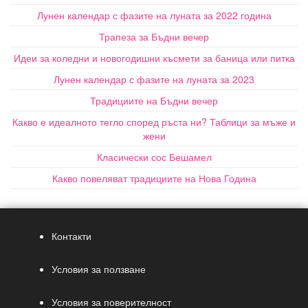
Лунен календар с фазите на луната за 2022 година
Трапеза за Бъдни вечер
Идеи за коледни и новогодишни късмети за баница или питка
Лунен календар с фазите на луната за 2023
Традициите на Бъдни вечер
Какво е идеалното тегло според ръста ни? Таблици за мъже и
жени
Класически сос Бешамел
Какво повеляват традициите на Нова Година
Контакти
Условия за ползване
Условия за поверителност