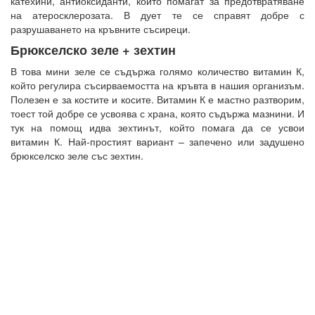
катехини, антиоксиданти, които помагат за предотвратяване
на атеросклерозата. В дует те се справят добре с
разрушаването на кръвните съсиреци.
Брюкселско зеле + зехтин
В това мини зеле се съдържа голямо количество витамин К,
който регулира съсирваемостта на кръвта в нашия организъм.
Полезен е за костите и косите. Витамин К е мастно разтворим,
тоест той добре се усвоява с храна, която съдържа мазнини. И
тук на помощ идва зехтинът, който помага да се усвои
витамин К. Най-простият вариант – запечено или задушено
брюкселско зеле със зехтин.