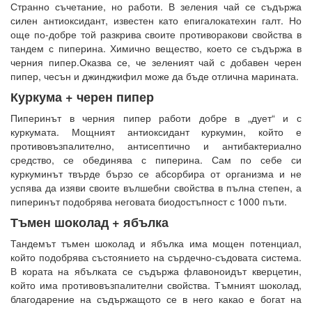
Странно съчетание, но работи. В зеления чай се съдържа
силен антиоксидант, известен като епигалокатехин галт. Но
още по-добре той разкрива своите противоракови свойства в
тандем с пиперина. Химично вещество, което се съдържа в
черния пипер.Оказва се, че зеленият чай с добавен черен
пипер, чесън и джинджифил може да бъде отлична марината.
Куркума + черен пипер
Пиперинът в черния пипер работи добре в „дует“ и с
куркумата. Мощният антиоксидант куркумин, който е
противовъзпалително, антисептично и антибактериално
средство, се обединява с пиперина. Сам по себе си
куркуминът твърде бързо се абсорбира от организма и не
успява да изяви своите вълшебни свойства в пълна степен, а
пиперинът подобрява неговата биодостъпност с 1000 пъти.
Тъмен шоколад + ябълка
Тандемът тъмен шоколад и ябълка има мощен потенциал,
който подобрява състоянието на сърдечно-съдовата система.
В кората на ябълката се съдържа флавоноидът кверцетин,
който има противовъзпалителни свойства. Тъмният шоколад,
благодарение на съдържащото се в него какао е богат на