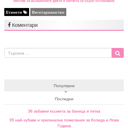
Митове за вълшебните диети и хапчета за бързо отслабване
Етикети
Вегетарианство
Коментари
Популярни
Последни
36 забавни късмета за баница и питка
35 най-хубави и оригинални пожелания за Коледа и Нова
Година