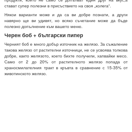
стават супер полезни в присъствието на своя „колега“.
Някои варианти може и да са ви добре познати, а други
навярно ще ви удивят, но всяко съчетание може да бъде
полезно допълнение към вашето меню.
Черен боб + български пипер
Черният боб е много добър източник на желязо. За съжаление
такова желязо от растителни източници, не се усвоява толкова
добре, както желязото, което бихте получили, хапвайки месо.
Само от 2 до 20% от растителното желязо попада от
храносмилателния тракт в кръвта в сравнение с 15-35% от
животинското желязо.