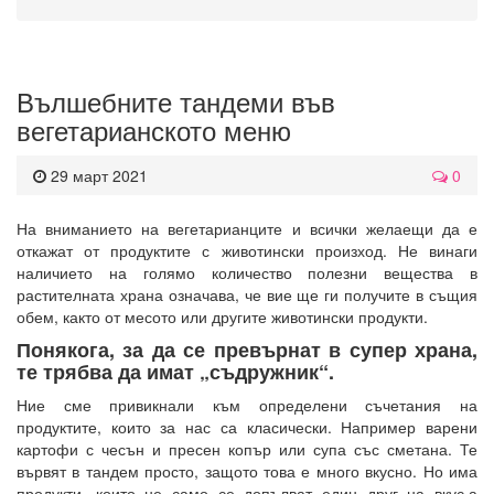
Вълшебните тандеми във
вегетарианското меню
29 март 2021
0
На вниманието на вегетарианците и всички желаещи да е
откажат от продуктите с животински произход. Не винаги
наличието на голямо количество полезни вещества в
растителната храна означава, че вие ще ги получите в същия
обем, както от месото или другите животински продукти.
Понякога, за да се превърнат в супер храна,
те трябва да имат „съдружник“.
Ние сме привикнали към определени съчетания на
продуктите, които за нас са класически. Например варени
картофи с чесън и пресен копър или супа със сметана. Те
вървят в тандем просто, защото това е много вкусно. Но има
продукти, които не само се допълват един друг на вкус,а