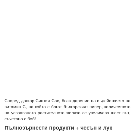
Според доктор Синтия Сас, благодарение на съдействието на
витамин С, на който е богат българският пипер, количеството
на усвояваното растителното желязо се увеличава шест път,
съчетано с боб!
Пълнозърнести продукти + чесън и лук