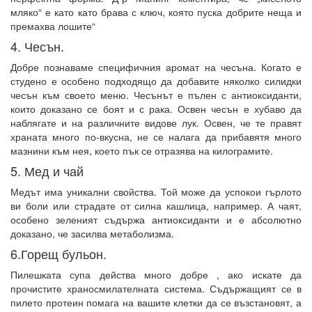
мляко“ е като като брава с ключ, която пуска добрите неща и
премахва лошите“
4. Чесън.
Добре познаваме специфичния аромат на чесъна. Когато е
студено е особено подходящо да добавите няколко силидки
чесън към своето меню. Чесънът е пълен с антиоксиданти,
които доказано се боят и с рака. Освен чесън е хубаво да
наблягате и на различните видове лук. Освен, че те правят
храната много по-вкусна, не се налага да прибавятя много
мазнини към нея, което пък се отразява на килограмите.
5. Мед и чай
Медът има уникални свойства. Той може да успокои гърлото
ви боли или страдате от силна кашлица, например. А чаят,
особено зеленият съдържа антиоксиданти и е абсолютно
доказано, че засилва метаболизма.
6.Горещ бульон.
Пилешката супа действа много добре , ако искате да
прочистите храносмилателната система. Съдържащият се в
пилето протеин помага на вашите клетки да се възстановят, а