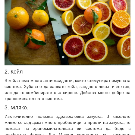
2. Кейл
В кейла има много антиоксиданти, които стимулират имунната
система. Хубаво е да хапвате кейл, заедно с чесън и зехтин,
или да го комбинирате със сирене. Действа много добре на
храносмилателната система.
3. Мляко.
Изключително полезна здравословна закуска. В киселото
мляко се съдържат много пробиотици, а приети на закуска, те
помагат на храносмилателната ви система да бъде в
перфектна форма. Д-р Манинг коментира, че „киселото