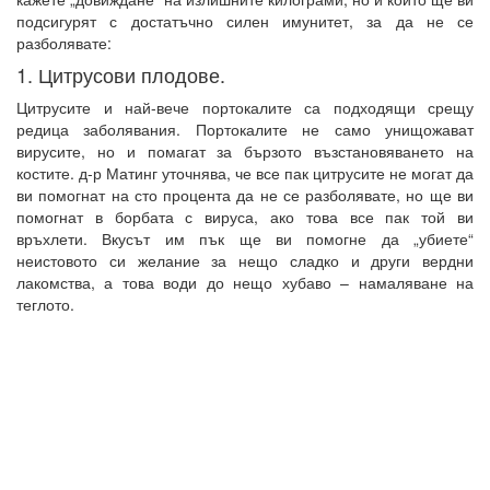
подсигурят с достатъчно силен имунитет, за да не се
разболявате:
1. Цитрусови плодове.
Цитрусите и най-вече портокалите са подходящи срещу
редица заболявания. Портокалите не само унищожават
вирусите, но и помагат за бързото възстановяването на
костите. д-р Матинг уточнява, че все пак цитрусите не могат да
ви помогнат на сто процента да не се разболявате, но ще ви
помогнат в борбата с вируса, ако това все пак той ви
връхлети. Вкусът им пък ще ви помогне да „убиете“
неистовото си желание за нещо сладко и други вердни
лакомства, а това води до нещо хубаво – намаляване на
теглото.