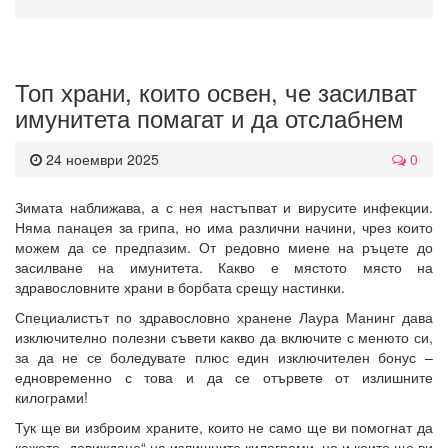
Топ храни, които освен, че засилват
имунитета помагат и да отслабнем
24 ноември 2025
0
Зимата наближава, а с нея настъпват и вирусите инфекции.
Няма панацея за грипа, но има различни начини, чрез които
можем да се предпазим. От редовно миене на ръцете до
засилване на имунитета. Какво е мястото място на
здравословните храни в борбата срещу настинки.
Специалистът по здравословно хранене Лаура Манинг дава
изключително полезни съвети какво да включите с менюто си,
за да не се боледувате плюс един изключителен бонус –
едновременно с това и да се отървете от излишните
килограми!
Тук ще ви изброим храните, които не само ще ви помогнат да
кажете „довиждане“ на излишните килограми, но и които ще ви