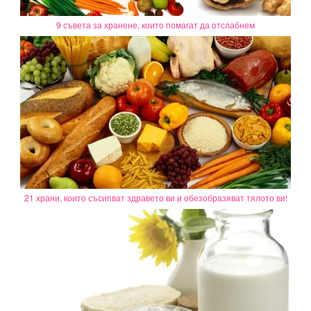
9 съвета за хранене, които помагат да отслабнем
21 храни, които съсипват здравето ви и обезобразяват тялото ви!