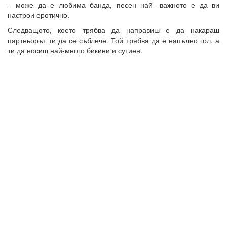
– може да е любима банда, песен най- важното е да ви
настрои еротично.
Следващото, което трябва да направиш е да накараш
партньорът ти да се съблече. Той трябва да е напълно гол, а
ти да носиш най-много бикини и сутиен.