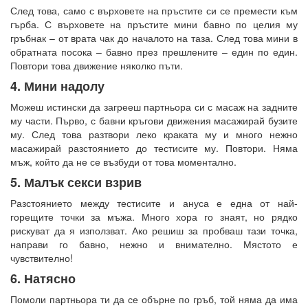
След това, само с върховете на пръстите си се премести към
гърба. С върховете на пръстите мини бавно по целия му
гръбнак – от врата чак до началото на таза. След това мини в
обратната посока – бавно през прешлените – един по един.
Повтори това движение няколко пъти.
4. Мини надолу
Можеш истински да загрееш партньора си с масаж на задните
му части. Първо, с бавни кръгови движения масажирай бузите
му. След това разтвори леко краката му и много нежно
масажирай разстоянието до тестисите му. Повтори. Няма
мъж, който да не се възбуди от това моментално.
5. Малък секси взрив
Разстоянието между тестисите и ануса е една от най-
горещите точки за мъжа. Много хора го знаят, но рядко
рискуват да я използват. Ако решиш за пробваш тази точка,
направи го бавно, нежно и внимателно. Мястото е
чувствително!
6. Натясно
Помоли партньора ти да се обърне по гръб, той няма да има