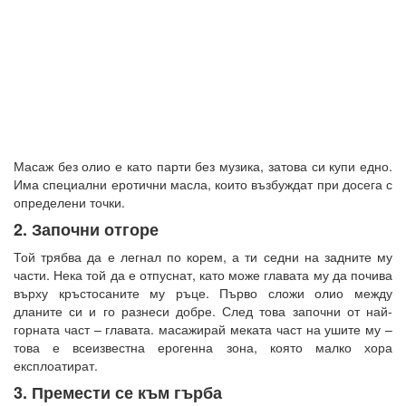
Масаж без олио е като парти без музика, затова си купи едно.
Има специални еротични масла, които възбуждат при досега с
определени точки.
2. Започни отгоре
Той трябва да е легнал по корем, а ти седни на задните му
части. Нека той да е отпуснат, като може главата му да почива
върху кръстосаните му ръце. Първо сложи олио между
дланите си и го разнеси добре. След това започни от най-
горната част – главата. масажирай меката част на ушите му –
това е всеизвестна ерогенна зона, която малко хора
експлоатират.
3. Премести се към гърба