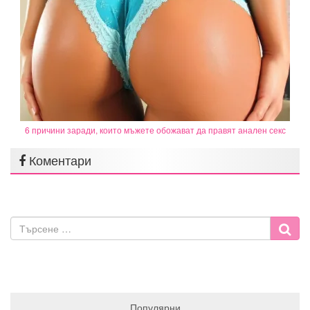
6 причини заради, които мъжете обожават да правят анален секс
Коментари
Популярни