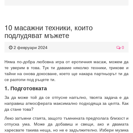
10 масажни техники, които
подлудяват мъжете
2 февруари 2024
0
Няма по-добра любовна игра от еротичния масаж, можем да
те уверим в това. Тук ти даваме няколко техники, трикове и
тайни на онова докосване, което ще накара партньорът ти да
се разтопи под ръцете ти.
1. Подготовката
За да може той да се отпусне напълно, твоята задача е да
направиш атмосферата максимално подходяща за целта. Как
да стане това?
Леко затъмни стаята, защото тъмнината предполага близост и
отпуска ума. Може да добавиш и свещи, ако и двамата
харесвате такива неща, но не е задължително. Избери музика