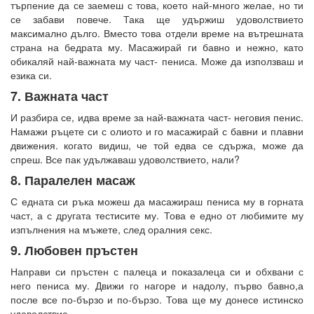
търпение да се заемеш с това, което най-много желае, но ти
се забави повече. Така ще удържиш удоволствието
максимално дълго. Вместо това отдели време на вътрешната
страна на бедрата му. Масажирай ги бавно и нежно, като
обикаляй най-важната му част- пениса. Може да използваш и
езика си.
7. Важната част
И разбира се, идва време за най-важната част- неговия пенис.
Намажи ръцете си с олиото и го масажирай с бавни и плавни
движения. когато видиш, че той едва се сдържа, може да
спреш. Все пак удължаваш удоволствието, нали?
8. Паралелен масаж
С едната си ръка можеш да масажираш пениса му в горната
част, а с другата тестисите му. Това е едно от любимите му
изпълнения на мъжете, след оралния секс.
9. Любовен пръстен
Направи си пръстен с палеца и показалеца си и обхвани с
него пениса му. Движи го нагоре и надолу, първо бавно,а
после все по-бързо и по-бързо. Това ще му донесе истинско
удоволствие.