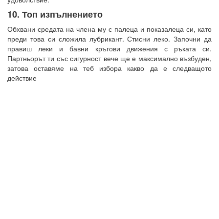
10. Топ изпълнението
Обхвани средата на члена му с палеца и показалеца си, като
преди това си сложила лубрикант. Стисни леко. Започни да
правиш леки и бавни кръгови движения с ръката си.
Партньорът ти със сигурност вече ще е максимално възбуден,
затова оставяме на теб избора какво да е следващото
действие