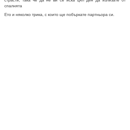
спалнята
Ето и няколко трика, с които ще побъркате партньора си.