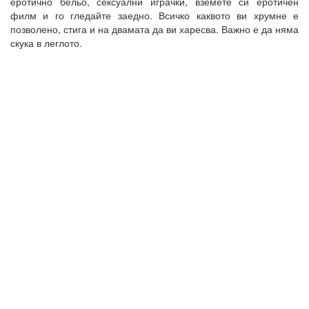
еротично бельо, сексуални играчки, вземете си еротичен
филм и го гледайте заедно. Всичко каквото ви хрумне е
позволено, стига и на двамата да ви харесва. Важно е да няма
скука в леглото.