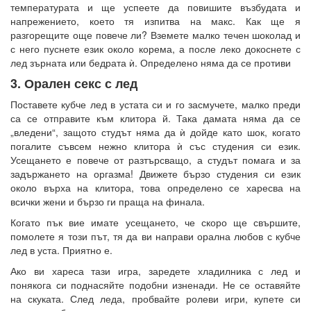
температурата и ще успеете да повишите възбудата и
напрежението, което тя изпитва на макс. Как ще я
разгорещите още повече ли? Вземете малко течен шоколад и
с него пуснете език около корема, а после леко докоснете с
лед зърната или бедрата ѝ. Определено няма да се противи
3. Орален секс с лед
Поставете кубче лед в устата си и го засмучете, малко преди
са се отправите към клитора й. Така дамата няма да се
„вледени“, защото студът няма да ѝ дойде като шок, когато
погалите съвсем нежно клитора ѝ със студения си език.
Усещането е повече от разтърсващо, а студът помага и за
задържането на оргазма! Движете бързо студения си език
около върха на клитора, това определено се харесва на
всички жени и бързо ги праща на финала.
Когато пък вие имате усещането, че скоро ще свършите,
помолете я този път, тя да ви направи орална любов с кубче
лед в уста. Приятно е.
Ако ви хареса тази игра, заредете хладилника с лед и
понякога си поднасяйте подобни изненади. Не се оставяйте
на скуката. След леда, пробвайте ролеви игри, купете си