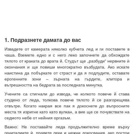
1. Подразнете дамата до вас
Извадете от камерата няколко кубчета лед и ги поставете в
чаша. Вземете едно и с него леко започнете да обхождате
тялото от краката до врата й. Студът ще „разбуди“ нервните ѝ
окончания и ще повиши многократно възбудата. Ако искате
наистина да побъркате от страст и да я подлудите, оставате
ерогенните зони – зърната на гърдите, клитора и
вътрешността на бедрата за последната минутка.
Учените са стигнали до извода, че колкото повече й става
студено от леда, толкова повече тялото й се разгорещява
отвътре. Когато накрая все пак я докоснете до въпросните
места тя изригне като като вулкан, а вие ще се почувствате на
седмото небе от нейния оргазъм.
Важно: Не поставайте леда продължително време върху
гениталиите ѝ, правете леки и нежни докосвания, ако постои