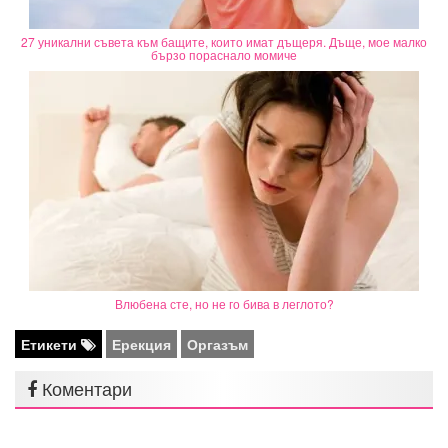
27 уникални съвета към бащите, които имат дъщеря. Дъще, мое малко
бързо пораснало момиче
Влюбена сте, но не го бива в леглото?
Етикети
Ерекция
Оргазъм
Коментари