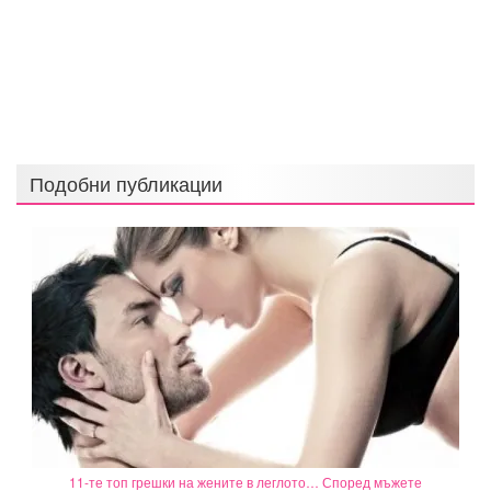
Подобни публикации
11-те топ грешки на жените в леглото… Според мъжете