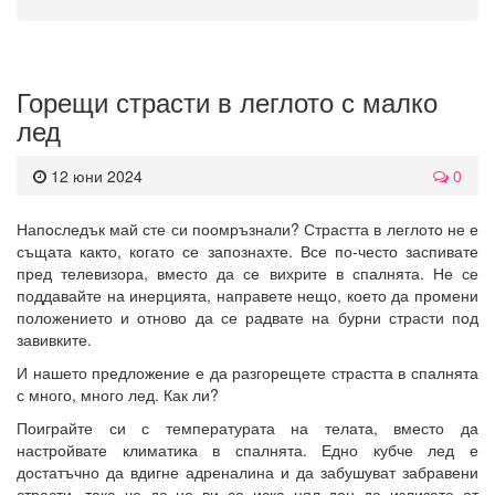
Горещи страсти в леглото с малко
лед
12 юни 2024
0
Напоследък май сте си поомръзнали? Страстта в леглото не е
същата както, когато се запознахте. Все по-често заспивате
пред телевизора, вместо да се вихрите в спалнята. Не се
поддавайте на инерцията, направете нещо, което да промени
положението и отново да се радвате на бурни страсти под
завивките.
И нашето предложение е да разгорещете страстта в спалнята
с много, много лед. Как ли?
Поиграйте си с температурата на телата, вместо да
настройвате климатика в спалнята. Едно кубче лед е
достатъчно да вдигне адреналина и да забушуват забравени
страсти, така че да не ви се иска цял ден да излизате от