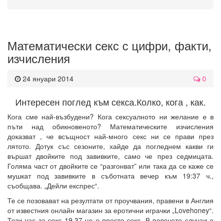
Математически секс с цифри, факти,
изчисления
24 януари 2014
0
Интересен поглед към секса.Колко, кога , как.
Кога сме най-възбудени? Кога сексуалното ни желание е в
пъти над обикновеното? Математическите изчисления
доказват , че всъщност най-много секс ни се прави през
лятото. Дотук със сезоните, хайде да погледнем какви ги
вършат двойките под завивките, само че през седмицата.
Голяма част от двойките се “разгонват” или така да се каже се
мушкат под завивките в съботната вечер към 19:37 ч.,
съобщава. „Дейли експрес“.
Те се позовават на резултати от проучвания, правени в Англия
от известния онлайн магазин за еротични играчки „Lovehoney“.
Този час за секс 19.37 не е просто секс. В повечето случаи е