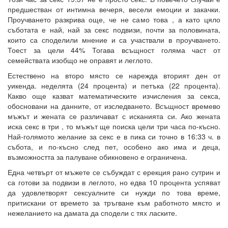
предшестван от интимна вечеря, весели емоции и закачки.
Проучването разкрива още, че не само това , а като цяло
съботата е най, най за секс подвизи, почти за половината,
които са споделили мнение и са участвали в проучването.
Тоест за цели 44% Тогава всъщност голяма част от
семействата изобщо не оправят и леглото.
Естествено на второ място се нарежда вторият ден от
уикенда. неделята (24 процента) и петъка (22 процента).
Какво още казват математическите изчисления за секса,
обосновани на данните, от изследването. Всъщност времево
мъжът и жената се различават с исканията си. Ако жената
иска секс в три , то мъжът ще поиска цели три часа по-късно.
Най-голямото желание за секс е в пика си точно в 16:33 ч. в
събота, и по-късно след пет, особено ако има и деца,
възможността за палуване обикновено е ограничена.
Една четвърт от мъжете се събуждат с ерекция рано сутрин и
са готови за подвизи в леглото, но едва 10 процента успяват
да удовлетворят сексуалните си нужди по това време,
притискани от времето за тръгване към работното място и
нежеланието на дамата да сподели с тях ласките.