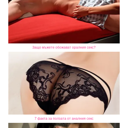
Защо мъжете обожават оралния секс?
7 факта за ползата от аналния секс