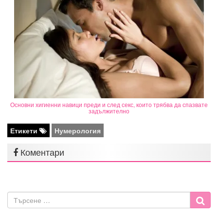
Основни хигиенни навици преди и след секс, които трябва да спазвате
задължително
Етикети
Нумерология
Коментари