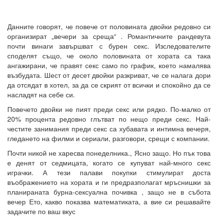
Данните говорят, че повече от половината двойки редовно си
организират „вечери за среща“ . Романтичните рандевута
почти винаги завършват с бурен секс. Изследователите
споделят също, че около половината от хората са така
ангажирани, че правят секс само по график, което намалява
възбудата. Шест от десет двойки разкриват, че се налага дори
да отсядат в хотел, за да се скрият от всички и спокойно да се
насладят на себе си.
Повечето двойки не пият преди секс или рядко. По-малко от
20% процента редовно глътват по нещо преди секс. Най-
честите занимания преди секс са хубавата и интимна вечеря,
гледането на филми и сериали, разговори, срещи с компании.
Почти никой не харесва понеделника., Ясно защо. Но пък това
е денят от седмицата, когато се купуват най-много секс
играчки. А тези палави покупки стимулират доста
въображението на хората и ги предразполагат мръснишки за
планираната бурна-сексуална почивка , защо не в събота
вечер Ето, какво показва математиката, а вие си решавайте
задачите по ваш вкус