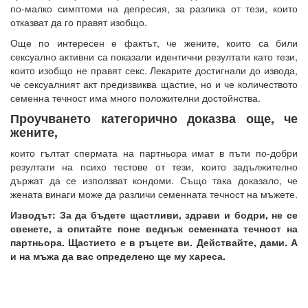
по-малко симптоми на депресия, за разлика от тези, които
отказват да го правят изобщо.
Още по интересен е фактът, че жените, които са били
сексуално активни са показали идентични резултати като тези,
които изобщо не правят секс. Лекарите достигнали до извода,
че сексуалният акт предизвиква щастие, но и че количеството
семенна течност има много положителни достойнства.
Проучването категорично доказва още, че
жените,
които гълтат спермата на партньора имат в пъти по-добри
резултати на психо тестове от тези, които задължително
държат да се използват кондоми. Също така доказало, че
жената винаги може да различи семенната течност на мъжете.
Изводът: За да бъдете щастливи, здрави и бодри, не се
свенете, а опитайте поне веднъж семенната течност на
партньора. Щастието е в ръцете ви. Действайте, дами. А
и на мъжа да вас определено ще му хареса.