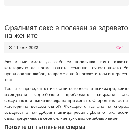
Оралният секс е полезен за здравето
на жените
11 юли 2022
1
Ако и вие имате до себе си половинка, която отказва
категорично да поеме вашата семенна течност докато Ви
прави орална любов, то време е да й покажете този интересен
тест.
Тестът е проведен от известни сексолози и психиатри, които
изследвали задълбочено проблемите, свързани със
сексуалното и психично здраве при жените. Според тях тестът
категорично доказва едно!? Фелацио с гълтане на сперма
всъщност е най-добрият антидепресант. Дали е така всеки
само преценява за себе си, ние тук само се забавляваме.
Ползите от гълтане на сперма