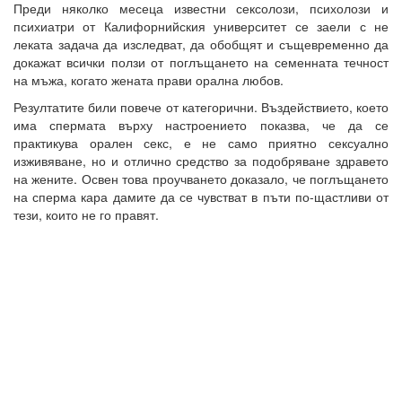
Преди няколко месеца известни сексолози, психолози и
психиатри от Калифорнийския университет се заели с не
леката задача да изследват, да обобщят и същевременно да
докажат всички ползи от поглъщането на семенната течност
на мъжа, когато жената прави орална любов.
Резултатите били повече от категорични. Въздействието, което
има спермата върху настроението показва, че да се
практикува орален секс, е не само приятно сексуално
изживяване, но и отлично средство за подобряване здравето
на жените. Освен това проучването доказало, че поглъщането
на сперма кара дамите да се чувстват в пъти по-щастливи от
тези, които не го правят.