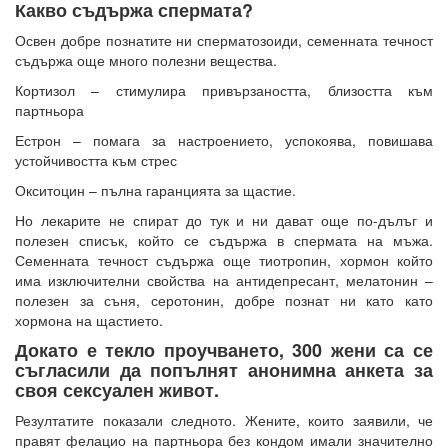
Какво съдържа спермата?
Освен добре познатите ни сперматозоиди, семенната течност
съдържа още много полезни вещества.
Кортизол – стимулира привързаността, близостта към
партньора
Естрон – помага за настроението, успокоява, повишава
устойчивостта към стрес
Окситоцин – пълна гаранцията за щастие.
Но лекарите не спират до тук и ни дават още по-дълъг и
полезен списък, който се съдържа в спермата на мъжа.
Семенната течност съдържа още тиотропин, хормон който
има изключителни свойства на антидепресант, мелатонин –
полезен за съня, серотонин, добре познат ни като като
хормона на щастието.
Докато е текло проучването, 300 жени са се
съгласили да попълнят анонимна анкета за
своя сексуален живот.
Резултатите показали следното. Жените, които заявили, че
правят фелацио на партньора без кондом имали значително