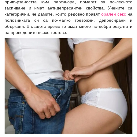
привързаността към партньора, помагат за по-лесното
заспиване и имат антидепресантни свойства. Учените са
категорични, че дамите, които редовно правят
орален секс
на
половинката си са по-малко тревожни, депресирани и
объркани. В същото време те имат много по-добри резултати
на проведените психо тестове.