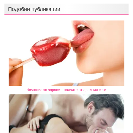
Подобни публикации
Фелацио за здраве – ползите от оралния секс