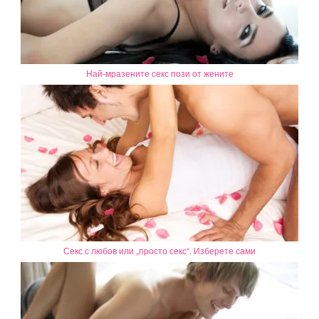
Най-мразените секс пози от жените
Секс с любов или „просто секс“. Изберете сами