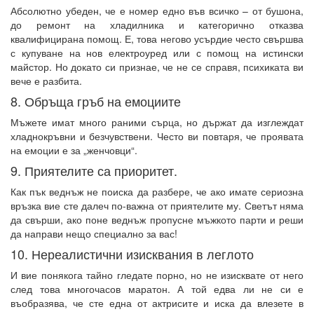
Абсолютно убеден, че е номер едно във всичко – от бушона,
до ремонт на хладилника и категорично отказва
квалифицирана помощ. Е, това негово усърдие често свършва
с купуване на нов електроуред или с помощ на истински
майстор. Но докато си признае, че не се справя, психиката ви
вече е разбита.
8. Обръща гръб на емоциите
Мъжете имат много раними сърца, но държат да изглеждат
хладнокръвни и безчувствени. Често ви повтаря, че проявата
на емоции е за „женчовци“.
9. Приятелите са приоритет.
Как пък веднъж не поиска да разбере, че ако имате сериозна
връзка вие сте далеч по-важна от приятелите му. Светът няма
да свърши, ако поне веднъж пропусне мъжкото парти и реши
да направи нещо специално за вас!
10. Нереалистични изисквания в леглото
И вие понякога тайно гледате порно, но не изисквате от него
след това многочасов маратон. А той едва ли не си е
въобразява, че сте една от актрисите и иска да влезете в