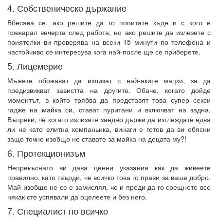
4. Собственическо държание
Вбесява се, ако решите да го попитате къде и с кого е
прекарал вечерта след работа, но ако решите да излезете с
приятелки ви проверява на всеки 15 минути по телефона и
настойчиво се интересува кога най-после ще се приберете.
5. Лицемерие
Мъжете обожават да излизат с най-яките мацки, за да
предизвикват завистта на другите. Обаче, когато дойде
моментът, в който трябва да представят това супер секси
гадже на майка си, стават пуритани и включват на задна.
Въпреки, че когато излизате заедно държи да изглеждате едва
ли не като елитна компаньнка, винаги е готов да ви обясни
защо точно изобщо не ставате за майка на децата му?!
6. Протекционизъм
Непрекъснато ви дава ценни указания как да живеете
правилно, като твърди, че всичко това го прави за ваше добро.
Май изобщо не се е замислял, че и преди да го срещнете все
някак сте успявали да оцелеете и без него.
7. Специалист по всичко