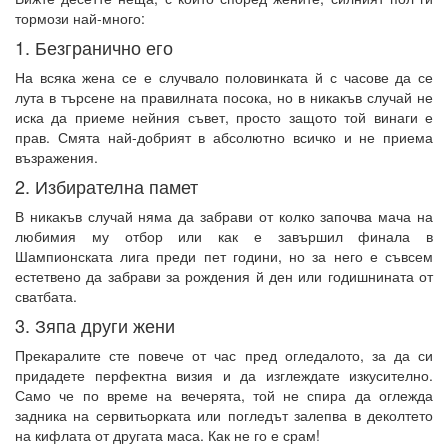
тормози най-много:
1. Безгранично его
На всяка жена се е случвало половинката й с часове да се
лута в търсене на правилната посока, но в никакъв случай не
иска да приеме нейния съвет, просто защото той винаги е
прав. Смята най-добрият в абсолютно всичко и не приема
възражения.
2. Избирателна памет
В никакъв случай няма да забрави от колко започва мача на
любимия му отбор или как е завършил финала в
Шампионската лига преди пет години, но за него е съвсем
естетвено да забрави за рождения й ден или годишнината от
сватбата.
3. Зяпа други жени
Прекаралите сте повече от час пред огледалото, за да си
придадете перфектна визия и да изглеждате изкусително.
Само че по време на вечерята, той не спира да оглежда
задника на сервитьорката или погледът залепва в деколтето
на кифлата от другата маса. Как не го е срам!