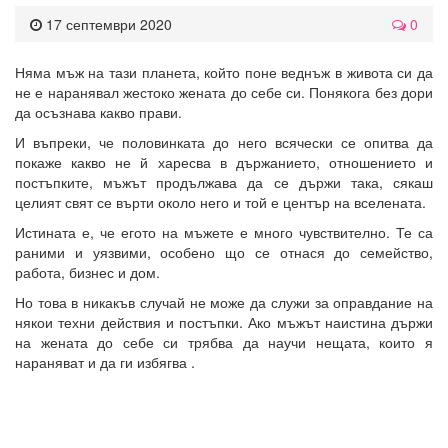
17 септември 2020
0
Няма мъж на тази планета, който поне веднъж в живота си да
не е наранявал жестоко жената до себе си. Понякога без дори
да осъзнава какво прави.
И въпреки, че половинката до него всячески се опитва да
покаже какво не й харесва в държанието, отношението и
постъпките, мъжът продължава да се държи така, сякаш
целият свят се върти около него и той е център на вселената.
Истината е, че егото на мъжете е много чувствително. Те са
раними и уязвими, особено що се отнася до семейство,
работа, бизнес и дом.
Но това в никакъв случай не може да служи за оправдание на
някои техни действия и постъпки. Ако мъжът наистина държи
на жената до себе си трябва да научи нещата, които я
нараняват и да ги избягва .