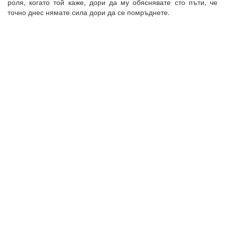
роля, когато той каже, дори да му обяснявате сто пъти, че
точно днес нямате сила дори да се помръднете.