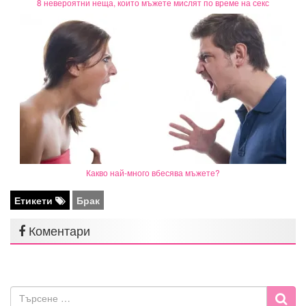
8 невероятни неща, които мъжете мислят по време на секс
Какво най-много вбесява мъжете?
Етикети
Брак
Коментари