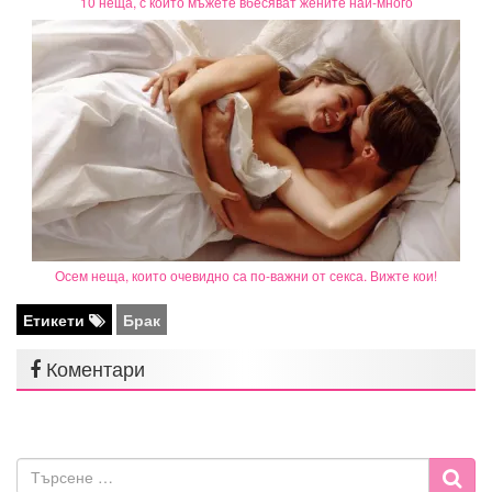
10 неща, с които мъжете вбесяват жените най-много
Осем неща, които очевидно са по-важни от секса. Вижте кои!
Етикети
Брак
Коментари