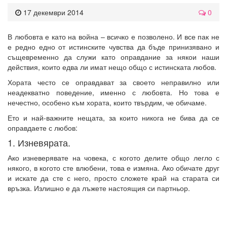
17 декември 2014
0
В любовта е като на война – всичко е позволено. И все пак не
е редно едно от истинските чувства да бъде принизявано и
същевременно да служи като оправдание за някои наши
действия, които едва ли имат нещо общо с истинската любов.
Хората често се оправдават за своето неправилно или
неадекватно поведение, именно с любовта. Но това е
нечестно, особено към хората, които твърдим, че обичаме.
Ето и най-важните нещата, за които никога не бива да се
оправдаете с любов:
1. Изневярата.
Ако изневерявате на човека, с когото делите общо легло с
някого, в когото сте влюбени, това е измяна. Ако обичате друг
и искате да сте с него, просто сложете край на старата си
връзка. Излишно е да лъжете настоящия си партньор.