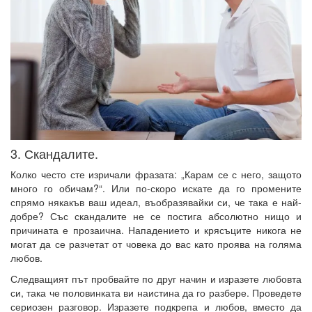
3. Скандалите.
Колко често сте изричали фразата: „Карам се с него, защото
много го обичам?“. Или по-скоро искате да го промените
спрямо някакъв ваш идеал, въобразявайки си, че така е най-
добре? Със скандалите не се постига абсолютно нищо и
причината е прозаична. Нападението и крясъците никога не
могат да се разчетат от човека до вас като проява на голяма
любов.
Следващият път пробвайте по друг начин и изразете любовта
си, така че половинката ви наистина да го разбере. Проведете
сериозен разговор. Изразете подкрепа и любов, вместо да