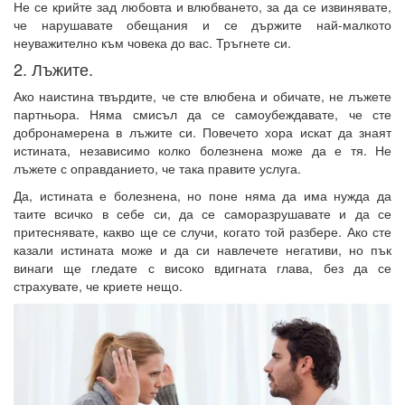
Не се крийте зад любовта и влюбването, за да се извинявате,
че нарушавате обещания и се държите най-малкото
неуважително към човека до вас. Тръгнете си.
2. Лъжите.
Ако наистина твърдите, че сте влюбена и обичате, не лъжете
партньора. Няма смисъл да се самоубеждавате, че сте
добронамерена в лъжите си. Повечето хора искат да знаят
истината, независимо колко болезнена може да е тя. Не
лъжете с оправданието, че така правите услуга.
Да, истината е болезнена, но поне няма да има нужда да
таите всичко в себе си, да се саморазрушавате и да се
притеснявате, какво ще се случи, когато той разбере. Ако сте
казали истината може и да си навлечете негативи, но пък
винаги ще гледате с високо вдигната глава, без да се
страхувате, че криете нещо.