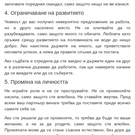
започвате поредния скандал, само защото нещо не ви изнася.
4. Ограничаване на развитието
Човекът до вас получил невероятно предложение за работа,
но в друго населено място. Не се опитвайте да го
разубеждавате, само защото много го обичате. Любовта като
оръжие срещу развитието на половинката не води до нищо
добро. Ако наистина държите на някого, ще приветствате
неговите успехи, а няма да правите спънки да ги постига.
Ако съдбата е отредила да сте заедно и държите един на друг
и в различни държави да работите, пак ще намерите начини
да се виждате или да се съберете.
5. Промяна на личността
Не играйте роли и не се преструвайте. Не се променяйте
насила, само защото сте влюбена. Не ставайте жертва. Пред
всеки ваш партньор винаги трябва да поставяте преди всичко
самите себе си.
Ако сте решили да се променяте, то трябва да бъде по ваше
желание, а не за да угодите, само защото сте влюбен.
Промяната може да се стане съвсем естествено, без дори да