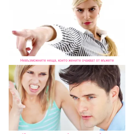
Невъзможните неща, които жените очакват от мъжете