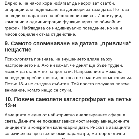
Вярно е, че някои хора избягват да насрочват сватби,
операции или подписване на договори за тази дата. Но това
не води до парализа на обществения живот. Институции,
компании и администрации функционират по обичайния
график. Наблюдава се индивидуално поведение, но не и
масов социален отказ от действие.
9. Самото споменаване на датата „привлича“
нещастие
Психологията признава, че внушението влияе върху
настроението ни. Ако ни кажат, че денят ще бъде труден,
можем да станем по-напрегнати. Напрежението може да
доведе до дребни грешки, но това не е магически механизъм.
Петък 13-и не създава събития. Той просто получава повече
внимание, когато нещо се случи.
10. Повече самолети катастрофират на петък
13-и
Авиацията е една от най-стриктно анализираните сфери в
света. Данните не показват зависимост между авиационните
инциденти и конкретни календарни дати. Рискът в авиацията
се изчислява чрез технически параметри, метеорологични