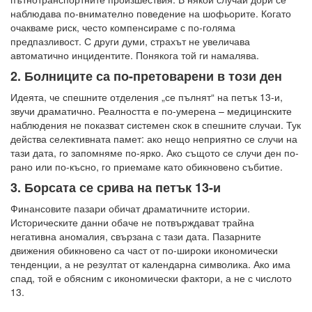
наблюдава по-внимателно поведение на шофьорите. Когато
очакваме риск, често компенсираме с по-голяма
предпазливост. С други думи, страхът не увеличава
автоматично инцидентите. Понякога той ги намалява.
2. Болниците са по-претоварени в този ден
Идеята, че спешните отделения „се пълнят“ на петък 13-и,
звучи драматично. Реалността е по-умерена – медицинските
наблюдения не показват системен скок в спешните случаи. Тук
действа селективната памет: ако нещо неприятно се случи на
тази дата, го запомняме по-ярко. Ако същото се случи ден по-
рано или по-късно, го приемаме като обикновено събитие.
3. Борсата се срива на петък 13-и
Финансовите пазари обичат драматичните истории.
Историческите данни обаче не потвърждават трайна
негативна аномалия, свързана с тази дата. Пазарните
движения обикновено са част от по-широки икономически
тенденции, а не резултат от календарна символика. Ако има
спад, той е обясним с икономически фактори, а не с числото
13.