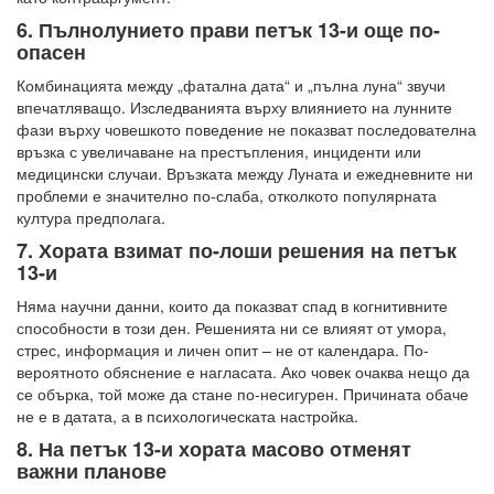
6. Пълнолунието прави петък 13-и още по-
опасен
Комбинацията между „фатална дата“ и „пълна луна“ звучи
впечатляващо. Изследванията върху влиянието на лунните
фази върху човешкото поведение не показват последователна
връзка с увеличаване на престъпления, инциденти или
медицински случаи. Връзката между Луната и ежедневните ни
проблеми е значително по-слаба, отколкото популярната
култура предполага.
7. Хората взимат по-лоши решения на петък
13-и
Няма научни данни, които да показват спад в когнитивните
способности в този ден. Решенията ни се влияят от умора,
стрес, информация и личен опит – не от календара. По-
вероятното обяснение е нагласата. Ако човек очаква нещо да
се обърка, той може да стане по-несигурен. Причината обаче
не е в датата, а в психологическата настройка.
8. На петък 13-и хората масово отменят
важни планове