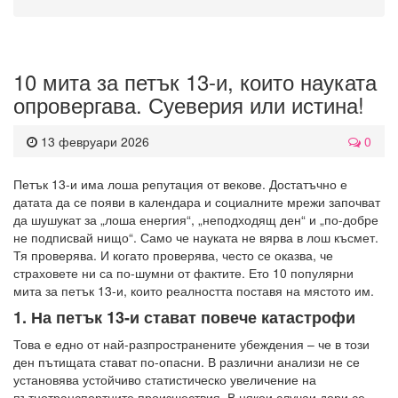
10 мита за петък 13-и, които науката
опровергава. Суеверия или истина!
13 февруари 2026
0
Петък 13-и има лоша репутация от векове. Достатъчно е
датата да се появи в календара и социалните мрежи започват
да шушукат за „лоша енергия“, „неподходящ ден“ и „по-добре
не подписвай нищо“. Само че науката не вярва в лош късмет.
Тя проверява. И когато проверява, често се оказва, че
страховете ни са по-шумни от фактите. Ето 10 популярни
мита за петък 13-и, които реалността поставя на мястото им.
1. На петък 13-и стават повече катастрофи
Това е едно от най-разпространените убеждения – че в този
ден пътищата стават по-опасни. В различни анализи не се
установява устойчиво статистическо увеличение на
пътнотранспортните произшествия. В някои случаи дори се