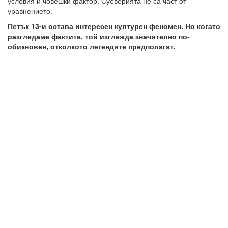
условия и човешки фактор. Суеверията не са част от
уравнението.
Петък 13-и остава интересен културен феномен. Но когато
разгледаме фактите, той изглежда значително по-
обикновен, отколкото легендите предполагат.