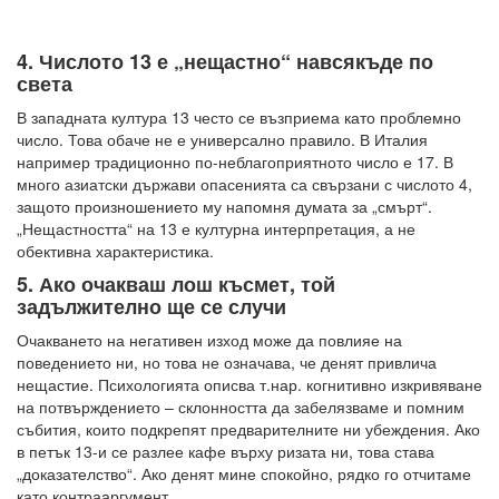
4. Числото 13 е „нещастно“ навсякъде по
света
В западната култура 13 често се възприема като проблемно
число. Това обаче не е универсално правило. В Италия
например традиционно по-неблагоприятното число е 17. В
много азиатски държави опасенията са свързани с числото 4,
защото произношението му напомня думата за „смърт“.
„Нещастността“ на 13 е културна интерпретация, а не
обективна характеристика.
5. Ако очакваш лош късмет, той
задължително ще се случи
Очакването на негативен изход може да повлияе на
поведението ни, но това не означава, че денят привлича
нещастие. Психологията описва т.нар. когнитивно изкривяване
на потвърждението – склонността да забелязваме и помним
събития, които подкрепят предварителните ни убеждения. Ако
в петък 13-и се разлее кафе върху ризата ни, това става
„доказателство“. Ако денят мине спокойно, рядко го отчитаме
като контрааргумент.