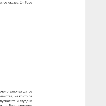
ъж се оказва Ел Торе
очено започва да се
мейства, на които са
пуснатите и студени
ад на Венецуелското