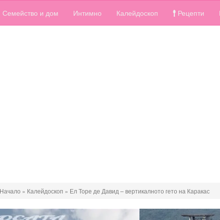
Семейство и дом
Интимно
Калейдоскоп
Рецепти
Начало
»
Калейдоскоп
»
Ел Торе де Давид – вертикалното гето на Каракас