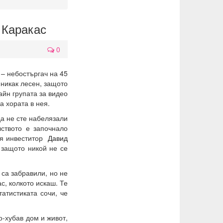
 Каракас
0
 – небостъргач на 45
 никак лесен, защото
айн групата за видео
а хората в нея.
да не сте набелязали
лството е започнало
ия инвеститор
Давид
 защото никой не се
са забравили, но не
с, колкото искаш. Те
атистиката сочи, че
о-хубав дом и живот,