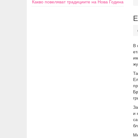
Какво повеляват традициите на Нова Година
Е
В 
ет
им
жу
Та
Ел
пр
Б
гр
За
и 
са
бл
Мн