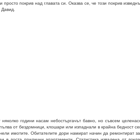
и просто покрив над главата си. Оказва се, че този покрив изведн
 Давид.
 няколко години насам небостъргачът бавно, но съвсем целенас
пълва от бездомници, клошари или изпаднали в крайна бедност се
нели имотите. Обитателите дори намират начин да ремонтират за
аи в доста прилични апартаменти. Статистика извадена от докл