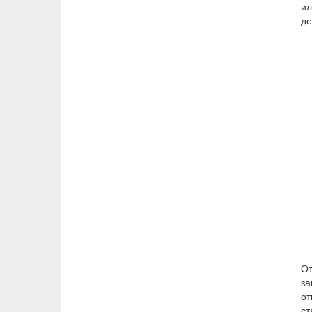
ил
де
От
за
от
ст