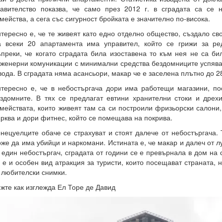
авителство показва, че само през 2012 г. в сградата са се 
мейства, а сега със сигурност бройката е значително по-висока.
тересно е, че те живеят като едно отделно общество, създало св
 всеки 20 апартамента има управител, който се грижи за ре
преки, че когато сградата била изоставена то към нея не са би
женерни комуникации с минимални средства бездомниците успяват
вода. В сградата няма асансьори, макар че е заселена плътно до 2
тересно е, че в небостъргача дори има работещи магазини, по
здомните. В тях се предлагат евтини хранителни стоки и дрех
мействата, които живеят там са си построили фризьорски салони,
рква и дори фитнес, който се помещава на покрива.
нецуелците обаче се страхуват и стоят далече от небостъргача. 
же да има убийци и наркомани. Истината е, че макар и далеч от лу
 един небостъргач, сградата от години се е превърнала в дом на
 е и особен вид атракция за туристи, които посещават страната, 
 любителски снимки.
жте как изглежда Ел Торе де Давид