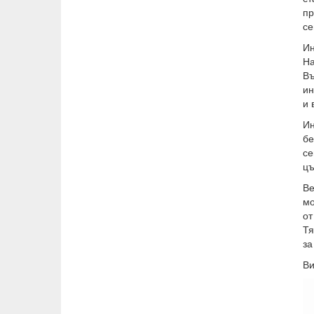
пр
се
Ин
На
Въ
ин
и 
Ин
бе
се
цъ
Ве
мо
от
Тя
за
Ви