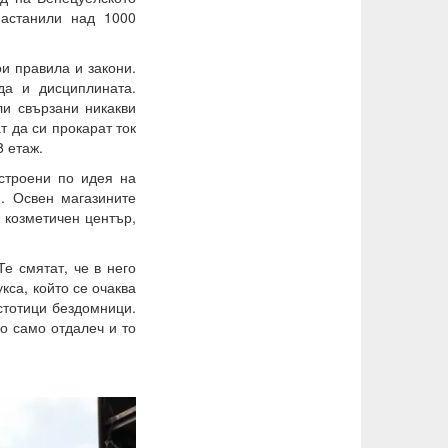
настанили над 1000
ои правила и закони.
да и дисциплината.
ли свързани никакви
 да си прокарат ток
8 етаж.
строени по идея на
и. Освен магазините
 козметичен център,
Те смятат, че в него
кса, който се очаква
 стотици бездомници.
но само отдалеч и то