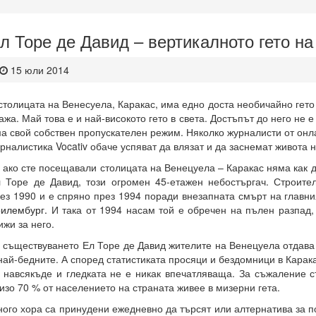
л Торе де Давид – вертикалното гето на
15 юли 2014
столицата на Венесуела, Каракас, има едно доста необичайно гето
ажа. Май това е и най-високото гето в света. Достъпът до него не е
а свой собствен пропускателен режим. Няколко журналисти от онл
рналистика
Vocativ
обаче успяват да влязат и да заснемат живота н
 ако сте посещавали столицата на Венецуела – Каракас няма как 
 Торе де Давид, този огромен 45-етажен небостъргач. Строите
ез 1990 и е спряно през 1994 поради внезапната смърт на главн
рилембург.
И така от 1994 насам той е обречен на пълен разпад,
ижи за него.
 съществуването Ел Торе де Давид жителите на Венецуела отдава 
най-бедните. А според статистиката просяци и бездомници в Карака
 навсякъде и гледката не е никак впечатляваща. За съжаление ст
изо 70 % от населението на страната живее в мизерни гета.
ого хора са принудени ежедневно да търсят или алтернатива за п