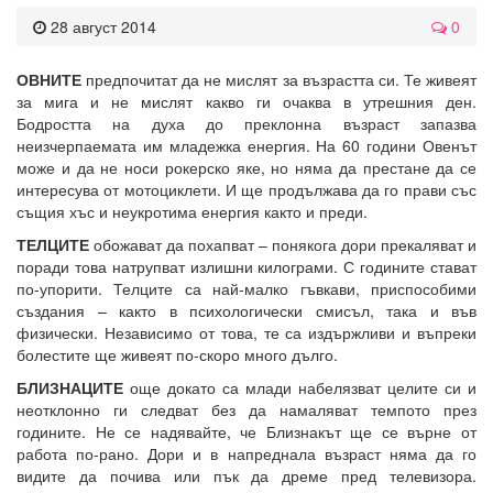
28 август 2014
0
ОВНИТЕ
предпочитат да не мислят за възрастта си. Те живеят
за мига и не мислят какво ги очаква в утрешния ден.
Бодростта на духа до преклонна възраст запазва
неизчерпаемата им младежка енергия. На 60 години Овенът
може и да не носи рокерско яке, но няма да престане да се
интересува от мотоциклети. И ще продължава да го прави със
същия хъс и неукротима енергия както и преди.
ТЕЛЦИТЕ
обожават да похапват – понякога дори прекаляват и
поради това натрупват излишни килограми. С годините стават
по-упорити. Телците са най-малко гъвкави, приспособими
създания – както в психологически смисъл, така и във
физически. Независимо от това, те са издържливи и въпреки
болестите ще живеят по-скоро много дълго.
БЛИЗНАЦИТЕ
още докато са млади набелязват целите си и
неотклонно ги следват без да намаляват темпото през
годините. Не се надявайте, че Близнакът ще се върне от
работа по-рано. Дори и в напреднала възраст няма да го
видите да почива или пък да дреме пред телевизора.