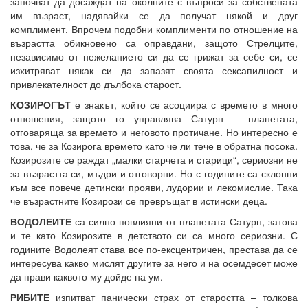
започват да досаждат на околните с въпроси за собствената
им възраст, надявайки се да получат някой и друг
комплимент. Впрочем подобни комплименти по отношение на
възрастта обикновено са оправдани, защото Стрелците,
независимо от нежеланието си да се грижат за себе си, се
изхитряват някак си да запазят своята сексапилност и
привлекателност до дълбока старост.
КОЗИРОГЪТ
е знакът, който се асоциира с времето в много
отношения, защото го управлява Сатурн – планетата,
отговаряща за времето и неговото протичане. Но интересно е
това, че за Козирога времето като че ли тече в обратна посока.
Козирозите се раждат „малки старчета и старици“, сериозни не
за възрастта си, мъдри и отговорни. Но с годините са склонни
към все повече детински прояви, лудории и лекомислие. Така
че възрастните Козирози се превръщат в истински деца.
ВОДОЛЕИТЕ
са силно повлияни от планетата Сатурн, затова
и те като Козирозите в детството си са много сериозни. С
годините Водолеят става все по-ексцентричен, престава да се
интересува какво мислят другите за него и на осемдесет може
да прави каквото му дойде на ум.
РИБИТЕ
изпитват панически страх от старостта – толкова