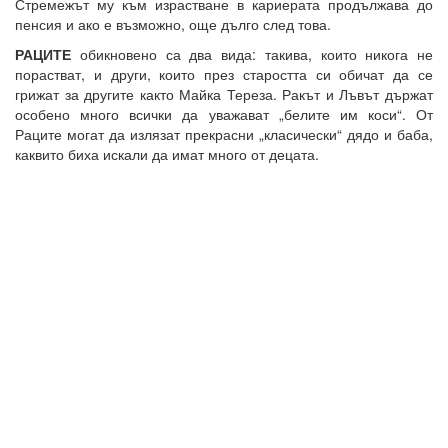
Стремежът му към израстване в кариерата продължава до
пенсия и ако е възможно, още дълго след това.
РАЦИТЕ
обикновено са два вида: такива, които никога не
порастват, и други, които през старостта си обичат да се
грижат за другите както Майка Тереза. Ракът и Лъвът държат
особено много всички да уважават „белите им коси“. От
Раците могат да излязат прекрасни „класически“ дядо и баба,
каквито биха искали да имат много от децата.