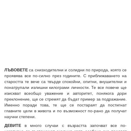
ЛЪВОВЕТЕ
са снизходителни и солидни по природа, която се
проявява все по-силно през годините. С приближаването на
старостта те вече са твърде спокойни, опитни, внушителни и
понатрупали излишни килограми личности. Те все повече ще
изискват всеобщо уважение и авторитет, понякога дори
преклонение, ще се стремят да бъдат пример за подражание.
Именно поради това, те ще се постараят да постигнат
главните цели в живота и по възможност по-рано да получат
научни степени.
ДЕВИТЕ
в много случаи с възрастта започват все по-
негативно да възприемат околния свят, особено ако проявят