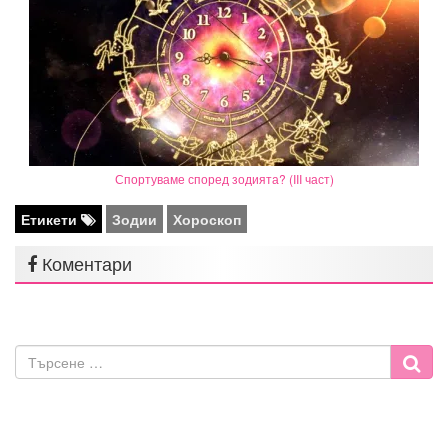
Спортуваме според зодията? (III част)
Етикети
Зодии
Хороскоп
Коментари