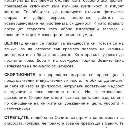
прекомерна склонност към излишна критичност и изгубят
контрол. Те обожават да поддържат отлична физическа
форма и добро здраве, постоянно работят за
усъвършенстване на умствената си дейност. И като правило
посрещат старостта като добре изглеждащи господа и
госпожи, макар и малко строги, но много умни.
ВЕЗНИТЕ
винаги се грижат за външността си, готови са на
всичко, за да отложат във времето появата на излишни
килограми и на бръчки по лицето. Като правило успяват да
постигнат това. Дори и на осемдесет години Везните биха
изглеждали на по-малко от четирсет.
СКОРПИОНИТЕ
в напреднала възраст се превръщат в
представителни и внушителни личности. Те обичат да мислят
за себе си като за философи, натрупали достатъчно мъдрост
с годините и това наистина е така. Но, за съжаление,
възрастните Скорпиони много често са прекалено задръстени
по отношение на личните си убеждения и цели, упорити и
неотстъпчиви.
СТРЕЛЦИТЕ
, подобно на Овните, се стремят да не мислят за
старостта, толкова, че понякога това се превръща в мания. Те