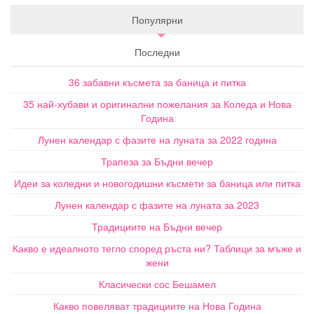
Популярни
Последни
36 забавни късмета за баница и питка
35 най-хубави и оригинални пожелания за Коледа и Нова
Година
Лунен календар с фазите на луната за 2022 година
Трапеза за Бъдни вечер
Идеи за коледни и новогодишни късмети за баница или питка
Лунен календар с фазите на луната за 2023
Традициите на Бъдни вечер
Какво е идеалното тегло според ръста ни? Таблици за мъже и
жени
Класически сос Бешамел
Какво повеляват традициите на Нова Година