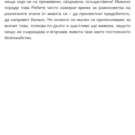
неща още не са преживени, свършени, осъществени! Именно
поради това Рибите често намират време за равносметка на
различните етапи от живота си – да пресметнат придобитото,
да направят баланс. Но колкото по-малко се притесняваме за
всичко това, толкова по-дълго и щастливо ще живеем, защото
нищо не съкращава и вгорчава живота така както постоянното
безпокойство.