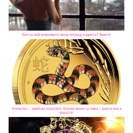
Кои са най-ревнивите жени според зодията? Вижте!
Уникално – змийски хороскоп: Всички жени са змии – вижте коя е
вашата!