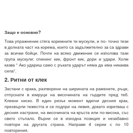
Защо е основно?
Това упражнение стяга коремните ти мускули, и по- точно тези
в долната част на корема, които са задължително за са здрави
за всички бойци. Почти на всяко движение се използва тази
група мускули: спининг кик, фронт кик, дори и удари. Холм
казва “ Ако удариш само с ръката ударът няма да има никаква
сила“.
2. Ритни от клек
Застани с крака, разтворени на ширината на раменете, ръце,
отпуснати в юмруци на височината на гърдите пред теб.
Клекни ниско. В един рязък момент вдигни десния крак,
прехвърли тежестта и се подпри на левия, докато изритваш с
десния настрани, на височината на кръста или по-висока, със
свито стъпало. Върни се в изходна позиция и незабавно
повтори на другата страна. Направи 4 серии с по 10
повторения.