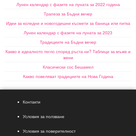
Лунен календар с фазите на луната за 2022 година
Трапеза за Бъдни вечер
Идеи за коледни и новогодишни късмети за баница или питка
Лунен календар с фазите на луната за 2023
Традициите на Бъдни вечер
Какво е идеалното тегло според ръста ни? Таблици за мъже и
жени
Класически сос Бешамел
Какво повеляват традициите на Нова Година
Контакти
Условия за ползване
Условия за поверителност