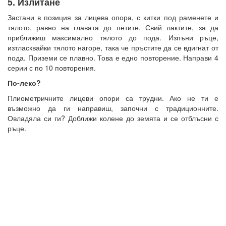
5. Излитане
Застани в позиция за лицева опора, с китки под раменете и
тялото, равно на главата до петите. Свий лактите, за да
приближиш максимално тялото до пода. Изпъни ръце,
изтласквайки тялото нагоре, така че пръстите да се вдигнат от
пода. Приземи се плавно. Това е едно повторение. Направи 4
серии с по 10 повторения.
По-леко?
Плиометричните лицеви опори са трудни. Ако не ти е
възможно да ги направиш, започни с традиционните.
Овладяла си ги? Доближи колене до земята и се отблъсни с
ръце.