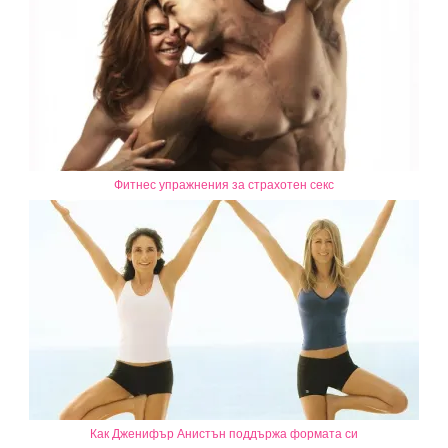
Фитнес упражнения за страхотен секс
Как Дженифър Анистън поддържа формата си