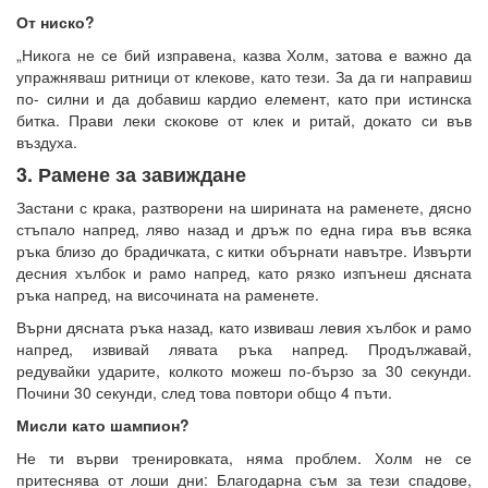
От ниско?
„Никога не се бий изправена, казва Холм, затова е важно да
упражняваш ритници от клекове, като тези. За да ги направиш
по- силни и да добавиш кардио елемент, като при истинска
битка. Прави леки скокове от клек и ритай, докато си във
въздуха.
3. Рамене за завиждане
Застани с крака, разтворени на ширината на раменете, дясно
стъпало напред, ляво назад и дръж по една гира във всяка
ръка близо до брадичката, с китки обърнати навътре. Извърти
десния хълбок и рамо напред, като рязко изпънеш дясната
ръка напред, на височината на раменете.
Върни дясната ръка назад, като извиваш левия хълбок и рамо
напред, извивай лявата ръка напред. Продължавай,
редувайки ударите, колкото можеш по-бързо за 30 секунди.
Почини 30 секунди, след това повтори общо 4 пъти.
Мисли като шампион?
Не ти върви тренировката, няма проблем. Холм не се
притеснява от лоши дни: Благодарна съм за тези спадове,