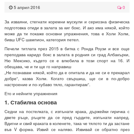
5 април 2016
0
За изваяни, стегнати коремни мускули и сериозна физическа
подготовка отиди в залата за киг бокс. И ако има някой, който
може да ти покаже основни упражнения, това е Холи Холм,
бивш UFC шампион, категория петел.
Печели титлата през 2015 в битка с Ронда Роузи и все още
преподава каридо бокс в залата в родния си град Албакърки,
Ню Мексико, където се е влюбила в този спорт на 16. И
обещава, че и ти ще го направиш
„Не познавам някой, който да е опитала и да не си е прекарал
добре“, казва Холм. Когато свършиш, ще си в по-добро
настроение и по-хубаво тяло, гарантирам“.
Ето и нейните упражнения
1. Стабилна основа
Седни на постелката, с изпънати крака, държейки гиричка с
двете ръце, ръцете да се пред гърдите, изпънати напред.
Вдигни и свий краката в коленете, така че тялото ти да застане
във V форма. Извий се наляво. Извивай се обратно през