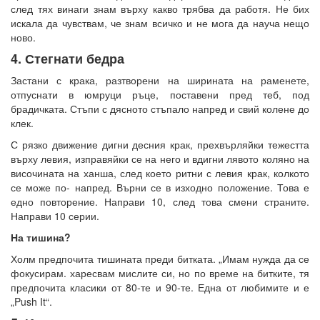
след тях винаги знам върху какво трябва да работя. Не бих
искала да чувствам, че знам всичко и не мога да науча нещо
ново.
4. Стегнати бедра
Застани с крака, разтворени на ширината на раменете,
отпуснати в юмруци ръце, поставени пред теб, под
брадичката. Стъпи с дясното стъпало напред и свий колене до
клек.
С рязко движение дигни десния крак, прехвърляйки тежестта
върху левия, изправяйки се на него и вдигни лявото коляно на
височината на ханша, след което ритни с левия крак, колкото
се може по- напред. Върни се в изходно положение. Това е
едно повторение. Направи 10, след това смени страните.
Направи 10 серии.
На тишина?
Холм предпочита тишината преди битката. „Имам нужда да се
фокусирам. харесвам мислите си, но по време на битките, тя
предпочита класики от 80-те и 90-те. Една от любимите и е
„Push It“.