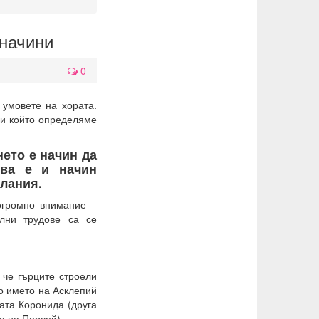
 начини
0
умовете на хората.
ри който определяме
нето е начин да
ова е и начин
слания.
огромно внимание –
лни трудове са се
 че гърците строели
о името на Асклепий
ата Коронида (друга
а на Персей).