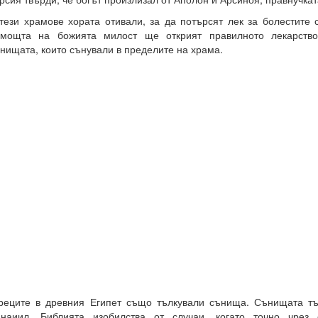
тези храмове хората отивали, за да потърсят лек за болестите с
мощта на божията милост ще открият правилното лекарство,
нищата, които сънували в пределите на храма.
еците в древния Египет също тълкували сънища. Сънищата т
анаиил. Библията изобилства от случаи, когато точно чрез