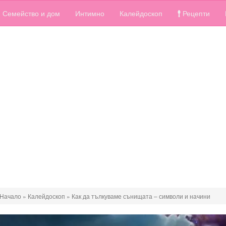
Семейство и дом
Интимно
Калейдоскоп
Рецепти
Начало
»
Калейдоскоп
»
Как да тълкуваме сънищата – символи и начини