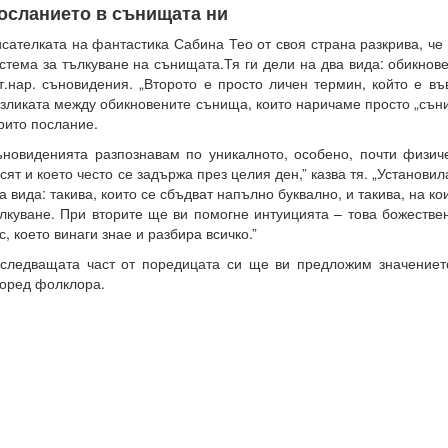
осланието в сънищата ни
сателката на фантастика Сабина Тео от своя страна разкрива, че
стема за тълкуване на сънищата.Тя ги дели на два вида: обикнов
т.нар. съновидения. „Второто е просто личен термин, който е въ
зликата между обикновените сънища, които наричаме просто „съни
рито послание.
новиденията разпознавам по уникалното, особено, почти физич
сят и което често се задържа през целия ден,” казва тя. „Установил
а вида: такива, които се сбъдват напълно буквално, и такива, на к
лкуване. При вторите ще ви помогне интуицията – това божестве
с, което винаги знае и разбира всичко.”
следващата част от поредицата си ще ви предложим значениет
оред фолклора.