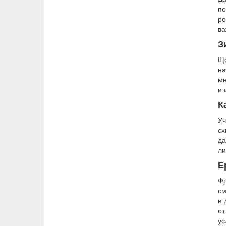
по
ро
ва
З
Що
на
мн
и 
К
Уч
сх
да
ли
Е
Фр
см
в 
от
ус