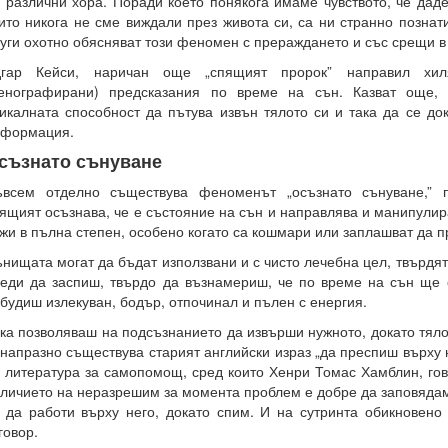
 различни хора. Поради което понякога имаме чувството, че даде
ито никога не сме виждали през живота си, са ни странно познат
уги охотно обясняват този феномен с прераждането и със срещи в
дгар Кейси, наричан още „спящият пророк” направил хил
енографирани) предсказания по време на сън. Казват още, 
икалната способност да пътува извън тялото си и така да се до
нформация.
съзнато сънуване
ъвсем отделно съществува феноменът „осъзнато сънуване,” 
ящият осъзнава, че е състояние на сън и направлява и манипулир
жи в пълна степен, особено когато са кошмари или заплашват да п
нищата могат да бъдат използвани и с чисто лечебна цел, твърдят
еди да заспиш, твърдо да възнамериш, че по време на сън ще 
будиш излекуван, бодър, отпочинал и пълен с енергия.
ка позволяваш на подсъзнанието да извърши нужното, докато тяло
напразно съществува старият английски израз „да преспиш върху 
 литература за самопомощ, сред които Хенри Томас Хамблин, гово
личието на неразрешим за момента проблем е добре да заповяда
 да работи върху него, докато спим. И на сутринта обикновено
говор.