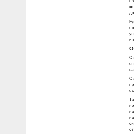
на
ко
др
Е
ст
ун
и
О
С
сп
ва
Съ
пр
съ
Та
не
на
на
си
от