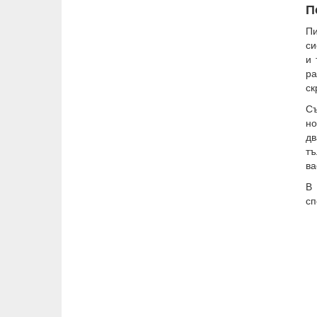
П
Пи
си
и 
ра
ск
Съ
но
дв
тъ
ва
В 
сп