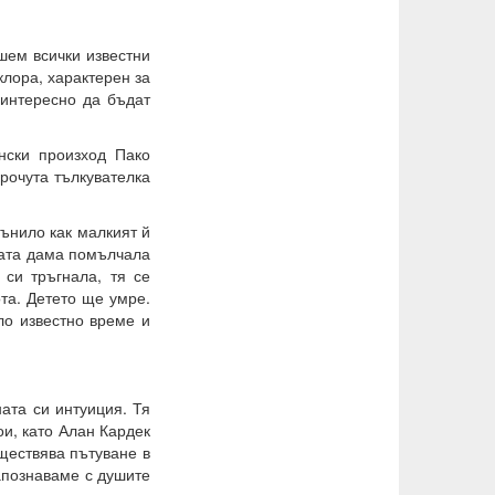
шем всички известни
клора, характерен за
 интересно да бъдат
нски произход Пако
прочута тълкувателка
сънило как малкият й
ната дама помълчала
 си тръгнала, тя се
та. Детето ще умре.
ло известно време и
ната си интуиция. Тя
ои, като Алан Кардек
ъществява пътуване в
запознаваме с душите