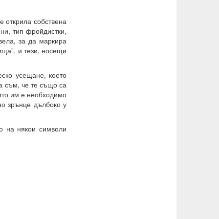
 е открила собствена
ени, тип фройдистки,
вела, за да маркира
ща”, и тези, носещи
еско усещане, което
а съм, че те също са
оито им е необходимо
но зрънце дълбоко у
о на някои символи