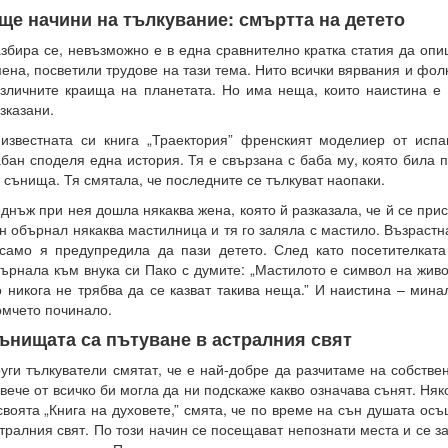
ще начини на тълкувание: смъртта на детето
збира се, невъзможно е в една сравнително кратка статия да опи
ена, посветили трудове на тази тема. Нито всички вярвания и фол
зличните краища на планетата. Но има неща, които наистина е
зказани.
известната си книга „Траектория” френският моделиер от испа
бан споделя една история. Тя е свързана с баба му, която била 
 сънища. Тя смятала, че последните се тълкуват наопаки.
днъж при нея дошла някаква жена, която й разказала, че й се при
н обърнал някаква мастилница и тя го заляла с мастило. Възраст
само я предупредила да пази детето. След като посетителката
ърнала към внука си Пако с думите: „Мастилото е символ на живо
 никога не трябва да се казват такива неща.” И наистина – мина
мчето починало.
ънищата са пътуване в астралния свят
уги тълкуватели смятат, че е най-добре да разчитаме на собстве
вече от всичко би могла да ни подскаже какво означава сънят. Няк
своята „Книга на духовете,” смята, че по време на сън душата ос
тралния свят. По този начин се посещават непознати места и се 