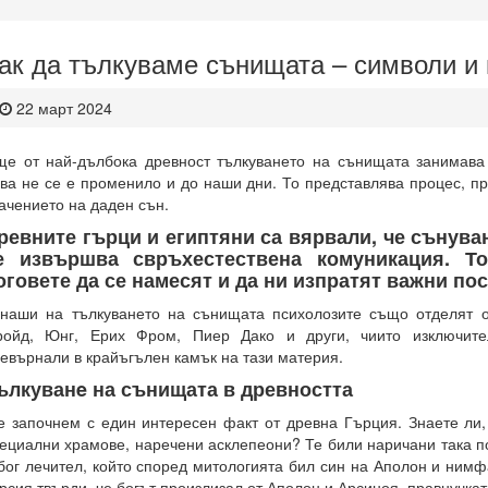
ак да тълкуваме сънищата – символи и
22 март 2024
е от най-дълбока древност тълкуването на сънищата занимава 
ва не се е променило и до наши дни. То представлява процес, п
ачението на даден сън.
ревните гърци и египтяни са вярвали, че сънува
е извършва свръхестествена комуникация. Т
оговете да се намесят и да ни изпратят важни по
наши на тълкуването на сънищата психолозите също отделят 
ройд, Юнг, Ерих Фром, Пиер Дако и други, чиито изключите
евърнали в крайъгълен камък на тази материя.
ълкуванe на сънищата в древността
 започнем с един интересен факт от древна Гърция. Знаете ли,
ециални храмове, наречени асклепеони? Те били наричани така п
бог лечител, който според митологията бил син на Аполон и нимф
рсия твърди, че богът произлизал от Аполон и Арсиноя, правнучкат