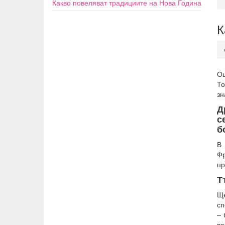
Какво повеляват традициите на Нова Година
К
Ощ
То
зн
Д
с
б
В 
Ф
пр
Т
Ще
сп
– 
ве