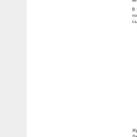
В 
по
съ
Жр
Д