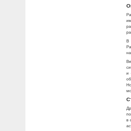
О
Ра
им
ра
ра
В 
Ра
на
Ве
си
и 
об
Но
мо
С
Др
по
в 
ас