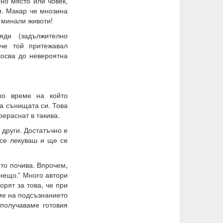
но място или човек,
и. Макар че мнозина
 минали животи!
яди (задължително
че той притежавал
косва до невероятна
по време на който
а сънищата си. Това
рераснат в такива.
 други. Достатъчно е
се лекуваш и ще се
то почива. Впрочем,
нещо.” Много автори
рят за това, че при
ме на подсъзнанието
 получаваме готовия