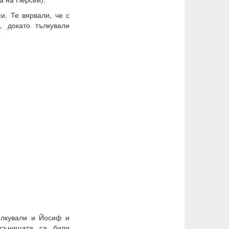
и. Те вярвали, че с
 докато тълкували
ълкували и Йосиф и
 сънищата са били