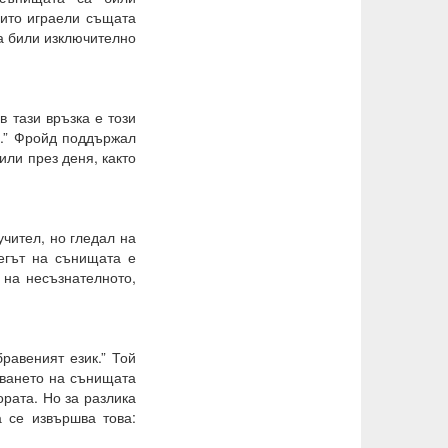
оито играели същата
са били изключително
 тази връзка е този
а.” Фройд поддържал
или през деня, както
чител, но гледал на
егът на сънищата е
 на несъзнателното,
равеният език.” Той
куването на сънищата
ората. Но за разлика
а се извършва това: