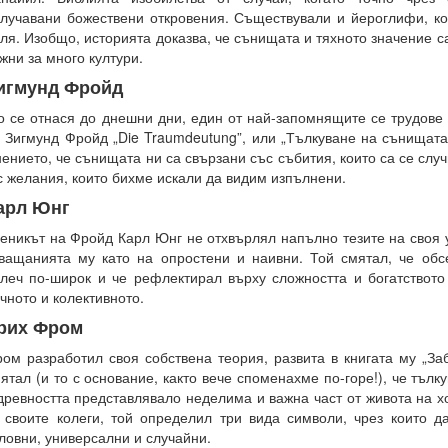
лучавани божествени откровения. Съществували и йероглифи, к
ля. Изобщо, историята доказва, че сънищата и тяхното значение 
жни за много култури.
игмунд Фройд
 се отнася до днешни дни, един от най-запомнящите се трудове в
 Зигмунд Фройд „Die Traumdeutung”, или „Тълкуване на сънищат
ението, че сънищата ни са свързани със събития, които са се случ
с желания, които бихме искали да видим изпълнени.
арл Юнг
еникът на Фройд Карл Юнг не отхвърлял напълно тезите на своя у
ващанията му като на опростени и наивни. Той смятал, че обс
леч по-широк и че рефлектирал върху сложността и богатството
чното и колективното.
рих Фром
ом разработил своя собствена теория, развита в книгата му „Заб
ятал (и то с основание, както вече споменахме по-горе!), че тъл
древността представлявало неделима и важна част от живота на х
 своите колеги, той определил три вида символи, чрез които д
ловни, универсални и случайни.