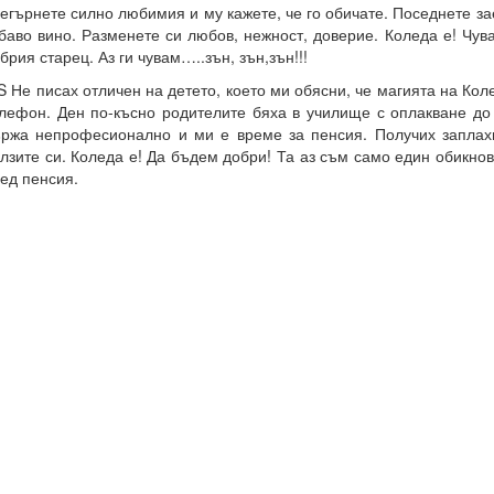
егърнете силно любимия и му кажете, че го обичате. Поседнете з
баво вино. Разменете си любов, нежност, доверие. Коледа е! Чув
брия старец. Аз ги чувам…..зън, зън,зън!!!
S Не писах отличен на детето, което ми обясни, че магията на Кол
лефон. Ден по-късно родителите бяха в училище с оплакване до 
ржа непрофесионално и ми е време за пенсия. Получих заплах
лзите си. Коледа е! Да бъдем добри! Та аз съм само един обикно
ед пенсия.