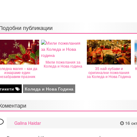
Подобни публикации
Мили пожелания за
Коледа и Нова година
оледна магия – как да
35 най-хубави и
К
изкараме един
оригинални пожелания
незабравим празник
за Коледа и Нова Година
тикети
Коледа и Нова Година
Коментари
Galina Haidar
16 ок