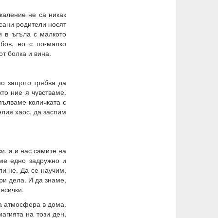
жаление не са никак
ъсани родители носят
ои в ъгъла с малкото
бов, но с по-малко
от болка и вина.
мо защото трябва да
то ние я чувстваме.
пълваме количката с
елия хаос, да заспим
и, а и нас самите на
аме едно задружно и
ли не. Да се научим,
ри дела. И да знаме,
всички.
на атмосфера в дома.
агията на този ден,