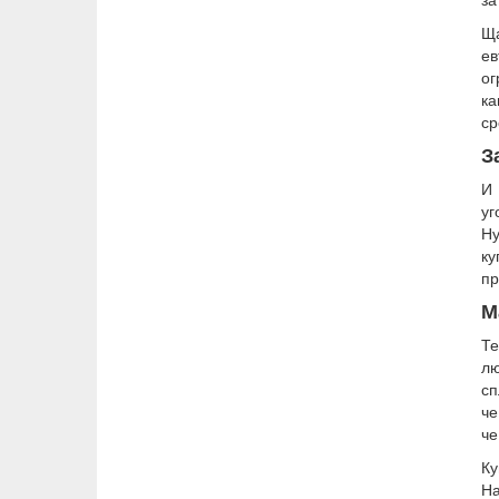
Ща
ев
ог
ка
ср
З
И 
уг
Ну
ку
пр
М
Те
лю
сп
че
че
Ку
На