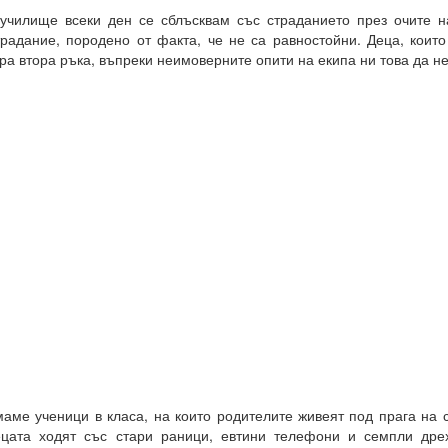
училище всеки ден се сблъсквам със страданието през очите н
радание, породено от факта, че не са равностойни. Деца, които 
ра втора ръка, въпреки неимоверните опити на екипа ни това да не
аме ученици в класа, на които родителите живеят под прага на
цата ходят със стари раници, евтини телефони и семпли дре