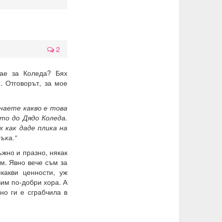
2
ае за Коледа? Бях
. Отговорът, за мое
знаете какво е това
то до Дядо Коледа.
х как даде плика на
ъка.“
ъжно и празно, някак
ам. Явно вече съм за
какви ценности, уж
вим по-добри хора. А
но ги е сграбчила в