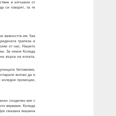
ствие и изтъкани от
да си говорят, та те
ки важността им. Как
аредената трапеза и
всеки от нас. Нашето
ки. За някои Коледа
 на върха на елхата,
купищата битовизми,
остарали всичко да е
с коледни промоции,
расен споделен миг с
оито вярваме. Коледа
обре смазана машина