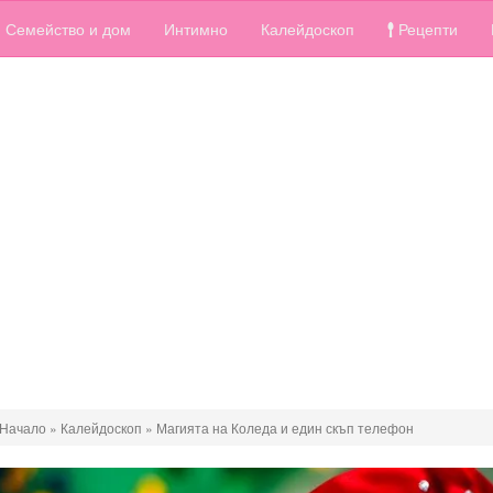
Семейство и дом
Интимно
Калейдоскоп
Рецепти
Начало
»
Калейдоскоп
»
Магията на Коледа и един скъп телефон