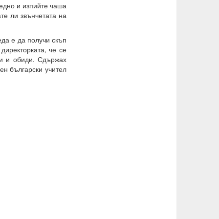
аедно и изпийте чаша
ате ли звънчетата на
еда е да получи скъп
директорката, че се
и и обиди. Сдържах
вен български учител