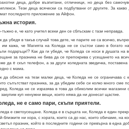
рахотни деца, добре възпитани, отличници, но деца без самочув
мплекси. Тези деца всячески са подбутвани от другите. За какво 
мат последното приложение за Айфон.
ъжна история.
-тъжно е, че като учител всеки ден се сблъскам с тази неправда.
к да убедя в такъв случай това дете, че парите не са всичко, въпре
 им кажа, че Магията на Коледа не се състои само в богато н
ъпи подаръци!? Как да ги убедя, че Коледа се носи в душата на 
ещане за празника не бива да се препокрива с усещането на всич
же да e скъп телефон, а за други коледната зведичка, поставена
едно с мама.
к да обясня на тези малки деца, че Коледа не се ограничава с 
ито съпътстват празника, за да убедим себе си колко много сме п
ред. Коледа не се изразява в това да обиколим всички магазини 
 закупим куп ненужни вещи, които няма да ни донесат щастие.
оледа, не е само пари, скъпи приятели.
леда е светоусещане. Коледа е в сърцата ни, Коледа е един прек
й-близките ни хора, с хората, които са до нас, които обичаме, на к
светъл празник, който в последните години се превърна в една д
 печелене на пари.