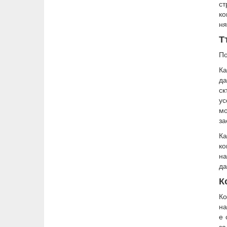
ст
ко
ня
Т
По
Ка
да
ск
ус
мо
за
Ка
ко
на
да
К
Ко
на
е 
за