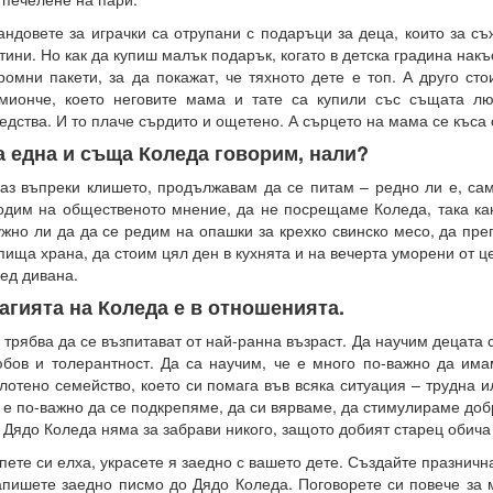
ндовете за играчки са отрупани с подаръци за деца, които за съ
тини. Но как да купиш малък подарък, когато в детска градина нак
ромни пакети, за да покажат, че тяхното дете е топ. А друго ст
мионче, което неговите мама и тате са купили със същата лю
едства. И то плаче сърдито и ощетено. А сърцето на мама се къса 
а една и съща Коледа говорим, нали?
аз въпреки клишето, продължавам да се питам – редно ли е, са
одим на общественото мнение, да не посрещаме Коледа, така как
жно ли да да се редим на опашки за крехко свинско месо, да пре
пища храна, да стоим цял ден в кухнята и на вечерта уморени от ц
ед дивана.
агията на Коледа е в отношенията.
 трябва да се възпитават от най-ранна възраст. Да научим децата с
бов и толерантност. Да са научим, че е много по-важно да им
лотено семейство, което си помага във всяка ситуация – трудна и
 е по-важно да се подкрепяме, да си вярваме, да стимулираме доб
 Дядо Коледа няма за забрави никого, защото добият старец обича 
пете си елха, украсете я заедно с вашето дете. Създайте празнич
пишете заедно писмо до Дядо Коледа. Поговорете си повече за м