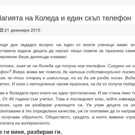
агията на Коледа и един скъп телефон
21 декември 2015
еди дни зададох въпрос на един от моите ученици какво зн
ставила задача децата да научат нещо повече за празника сами
жаление беше донякъде очакван:
оспожо, зная че на Коледа ще получа нов телефон. Сигурно не 
фон? Вчера мама ме помоли да напиша собственоръчно писмо
ая, че този старец е измислица, но за да им угодя, писах. Видя
тко. И сега с нетърпение чакам празника, за да си получа подар
ва е Коледата през очите на един третокласник. И ми стана леко т
. От 40 години съм учител. Това е последният клас, който извежд
нсия, щом не разбирам учениците си. Уж учим децата на ня
зпитаваме в тях определени качества, уж се опитваме да ги напра
 получава обратното. Обществото, средата, в която живеем отра
палата на материалното.
е ги виня, разбирам ги.