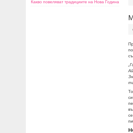
Какво повеляват традициите на Нова Година
М
Пр
по
съ
„Г
Ай
Зн
та
То
си
пе
въ
се
пи
Н