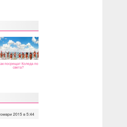
ак посрещат Коледа по
света?
томври 2015 в 5:44