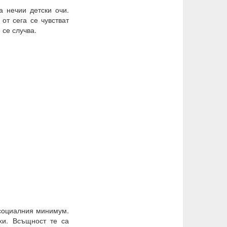
а нечии детски очи.
от сега се чувстват
 се случва.
 социалния минимум.
хи. Всъщност те са