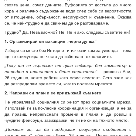
своята цена, сочат данните. Еуфорията от достъпа до много
хора и различно съдържание води след себе си вероятността
от изтощение, обърканост, несигурност и съмнение. Оказва
се, че най-трудно е да свикнем да се разтоварваме.
Трудно? Да. Невъзможно? Не. Не и ако, следваш съветите ни!
1. Организирай си ваканция „черна дупка“
Избери си място без Интернет и изчезни там за уикенда – това
ще те стимулира по-често да избягваш технологиите.
„Току що се върнахме от цяла седмица без компютър и
телефон в планината и беше страхотно“
– разказва Ани,
26 годишна, която работи като офис асистент. Сега знам как
да разпределям времето си, когато ползвам мрежата
2. Направи си план и се придържай към него
Не управлявай социалния си живот през социалните мрежи.
Използвай ги за по-лесна координация и организация, а не за
да правиш непрекъснати промени в плана и да ровиш в
чуждите фейсбуци, завиждайки, че ти не си на тяхното място.
„
Ползвам ги, за да поддържам регулярни съобщения с
компанията“
, обяснява Лили, 28 годишна. Предварителният