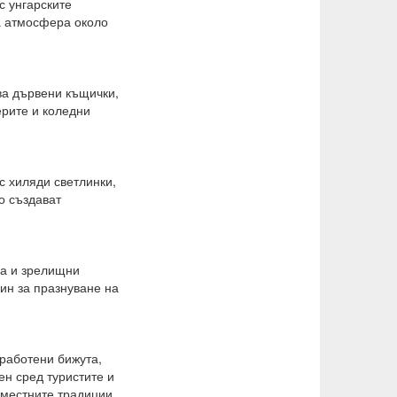
с унгарските
на атмосфера около
ва дървени къщички,
ерите и коледни
с хиляди светлинки,
о създават
да и зрелищни
ин за празнуване на
работени бижута,
ен сред туристите и
 местните традиции,