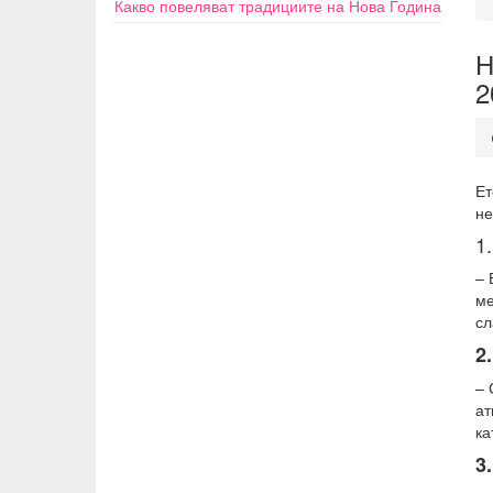
Какво повеляват традициите на Нова Година
Н
2
Ет
не
1
– 
ме
сл
2
– 
ат
ка
3