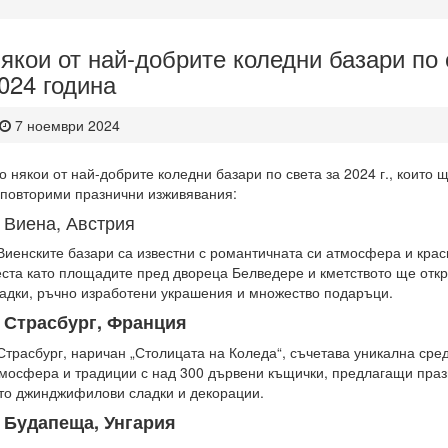
якои от най-добрите коледни базари по 
024 година
7 ноември 2024
о някои от най-добрите коледни базари по света за 2024 г., които
повторими празнични изживявания:
. Виена, Австрия
Виенските базари са известни с романтичната си атмосфера и крас
ста като площадите пред двореца Белведере и кметството ще откр
адки, ръчно изработени украшения и множество подаръци​​.
. Страсбург, Франция
Страсбург, наричан „Столицата на Коледа“, съчетава уникална сре
мосфера и традиции с над 300 дървени къщички, предлагащи праз
то джинджифилови сладки и декорации​​.
. Будапеща, Унгария