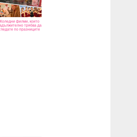
Коледни филми, които
адължително трябва да
гледате по празниците