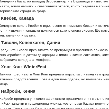
Коледният базар на площад Вьорьошмарти в Будапеща е известен 
наяти, топли напитки и светлинните украси, които създават магич
торическите сгради на града​​.
. Квебек, Канада
Коледното село в Квебек е вдъхновено от немските базари и включ
стни изделия и канадски деликатеси като кленови сиропи. Ще нам
едставления и музика​​.
. Тиволи, Копенхаген, Дания
Градините Тиволи през зимата се превръщат в празнична приказка 
чно изработени датски декорации и типични зимни лакомства, коит
забравима коледна атмосфера​​.
. Хонг Конг WinterFest
Зимният фестивал в Хонг Конг предлага пързалка с изглед към гра
етлинни представления. Това е един по-модерен, но вълшебен нач
леда​​.
. Найроби, Кения
Найроби предлага уникален африкански празничен опит с ръчно из
нийски занаяти и традиционна музика, което прави базара популяр
стните​​. Тези коледни базари са чудесна възможност за потапяне в