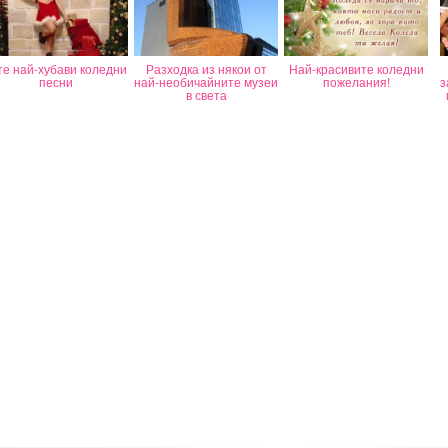
те най-хубави коледни
Разходка из някои от
Най-красивите коледни
песни
най-необичайните музеи
пожелания!
з
в света