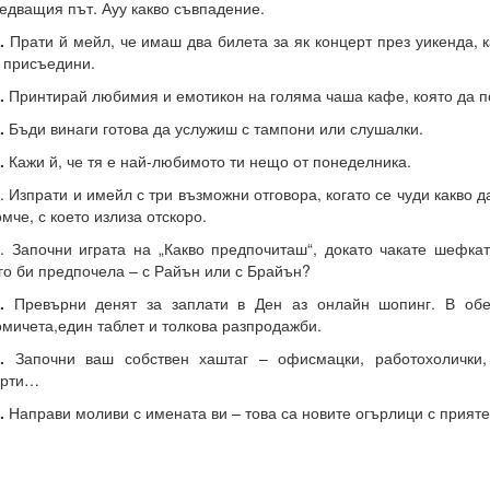
едващия път. Ауу какво съвпадение.
5.
Прати й мейл, че имаш два билета за як концерт през уикенда, 
 присъедини.
.
Принтирай любимия и емотикон на голяма чаша кафе, която да п
.
Бъди винаги готова да услужиш с тампони или слушалки.
.
Кажи й, че тя е най-любимото ти нещо от понеделника.
. Изпрати и имейл с три възможни отговора, когато се чуди какво д
мче, с което излиза отскоро.
. Започни играта на „Какво предпочиташ“, докато чакате шефка
го би предпочела – с Райън или с Брайън?
.
Превърни денят за заплати в Ден аз онлайн шопинг. В обе
мичета,един таблет и толкова разпродажби.
.
Започни ваш собствен хаштаг – офисмацки, работохолички,
арти…
.
Направи моливи с имената ви – това са новите огърлици с прият