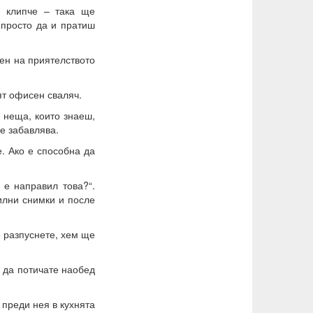
 клипче – така ще
 просто да и пратиш
ен на приятелството
ят офисен сваляч.
 неща, които знаеш,
се забавлява.
е. Ако е способна да
 е направил това?“.
илни снимки и после
е разпуснете, хем ще
 да потичате наобед
 преди нея в кухнята