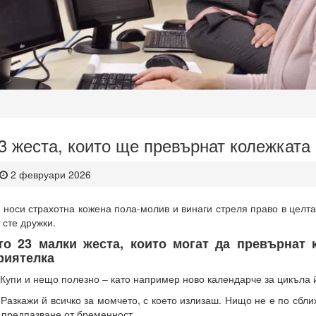
3 жеста, които ще превърнат колежката
2 февруари 2026
 носи страхотна кожена пола-молив и винаги стреля право в целта.
 сте дружки.
то 23 малки жеста, които могат да превърнат 
риятелка
 Купи и нещо полезно – като например ново календарче за цикъла 
 Разкажи й всичко за момчето, с което излизаш. Нищо не е по сб
 предпазване от бременност.