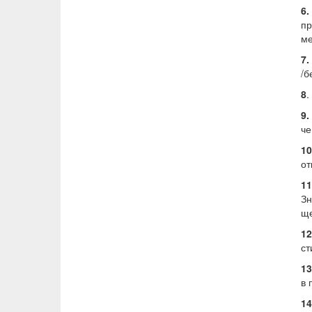
6
пр
ме
7.
/б
8
.
9
че
10
от
1
Зн
ще
12
ст
13
в 
1