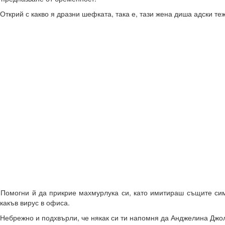
Открий с какво я дразни шефката, така е, тази жена диша адски теж
.
Помогни й да прикрие махмурлука си, като имитираш същите си
какъв вирус в офиса.
Небрежно и подхвърли, че някак си ти напомня да Анджелина Джо