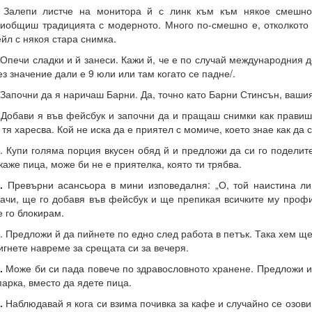
.
Залепи листче на монитора й с линк към към някое смешно
иобщиш традицията с модерното. Много по-смешно е, отколкото
йл с някоя стара снимка.
Опечи сладки и й занеси. Кажи й, че е по случай международния д
ез значение дали е 9 юли или там когато се падне/.
 Започни да я наричаш Барни. Да, точно като Барни Стинсън, ваши
.
Добави я във фейсбук и започни да и пращаш снимки как правиш
 тя харесва. Кой не иска да е приятел с момиче, което знае как да 
. Купи голяма порция вкусен обяд й и предложи да си го поделит
каже пица, може би не е приятелка, която ти трябва.
1.
Превърни асансьора в мини изповедалня: „О, той наистина ли
ачи, ще го добавя във фейсбук и ще препикая всичките му проф
 го блокирам.
. Предложи й да пийнете по едно след работа в петък. Така хем щ
игнете навреме за срещата си за вечеря.
.
Може би си пада повече по здравословното хранене. Предложи и
парка, вместо да ядете пица.
4.
Наблюдавай я кога си взима почивка за кафе и случайно се озови