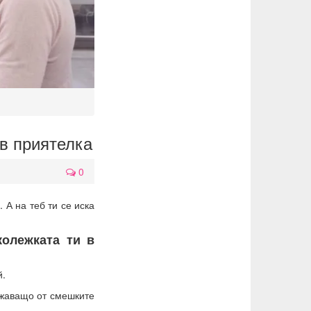
 в приятелка
0
 А на теб ти се иска
колежката ти в
й.
лижаващо от смешките