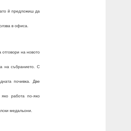
като й предложиш да
олзва в офиса.
а отговори на новото
та на събранието. С
дната почивка. Две
 яко работа по-яко
елски медальони.