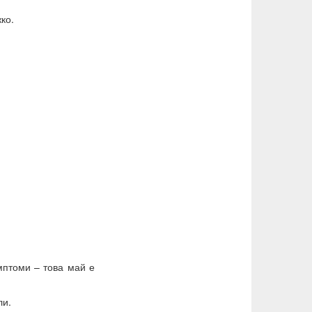
ко.
мптоми – това май е
ли.