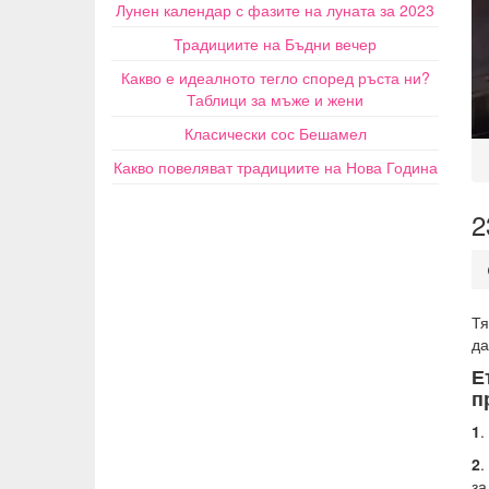
Лунен календар с фазите на луната за 2023
Традициите на Бъдни вечер
Какво е идеалното тегло според ръста ни?
Таблици за мъже и жени
Класически сос Бешамел
Какво повеляват традициите на Нова Година
2
Тя
да
Е
п
1
.
2
.
за