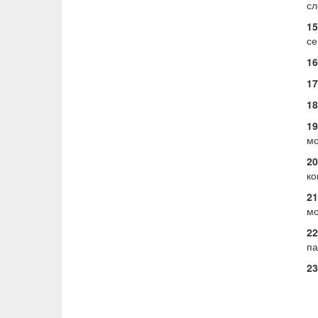
сл
1
се
16
17
18
19
мо
20
ко
21
мо
22
п
23