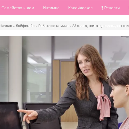
Семейство и дом
Интимно
Калейдоскоп
Рецепти
Начало
»
Лайфстайл
»
Работещо момиче
»
23 жеста, които ще превърнат ко