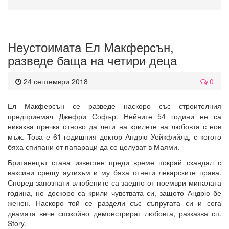
Неустоимата Ел Макферсън,
разведе баща на четири деца
24 септември 2018
0
Ел Макферсън се разведе наскоро със строителния
предприемач Джефри Софър. Нейните 54 години не са
никаква пречка отново да лети на крилете на любовта с нов
мъж. Това е 61-годишния доктор Андрю Уейкфийлд, с когото
бяха спипани от папараци да се целуват в Маями.
Британецът стана известен преди време покрай скандал с
ваксини срещу аутизъм и му бяха отнети лекарските права.
Според запознати влюбените са заедно от ноември миналата
година, но доскоро са крили чувствата си, защото Андрю бе
женен. Наскоро той се раздели със съпругата си и сега
двамата вече спокойно демонстрират любовта, разказва сп.
Story.