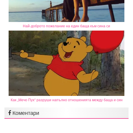
Най-доброто пожелание на един баща към сина си
Как „Мечо Пух“ разруши напълно отношенията между баща и син
Коментари