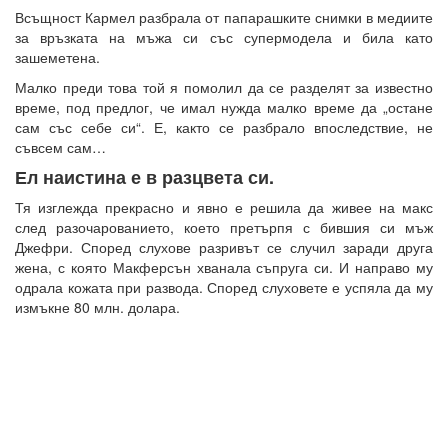
Всъщност Кармел разбрала от папарашките снимки в медиите
за връзката на мъжа си със супермодела и била като
зашеметена.
Малко преди това той я помолил да се разделят за известно
време, под предлог, че имал нужда малко време да „остане
сам със себе си“. Е, както се разбрало впоследствие, не
съвсем сам…
Ел наистина е в разцвета си.
Тя изглежда прекрасно и явно е решила да живее на макс
след разочарованието, което претърпя с бившия си мъж
Джефри. Според слухове разривът се случил заради друга
жена, с която Макферсън хванала съпруга си. И направо му
одрала кожата при развода. Според слуховете е успяла да му
измъкне 80 млн. долара.