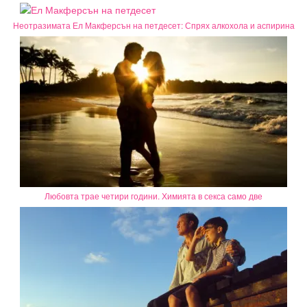
Неотразимата Ел Макферсън на петдесет: Спрях алкохола и аспирина
Любовта трае четири години. Химията в секса само две