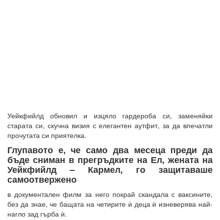
Уейкфийлд обновил и изцяло гардероба си, заменяйки
старата си, скучна визия с елегантен аутфит, за да впечатли
прочутата си приятелка.
Глупавото е, че само два месеца преди да
бъде сниман в прегръдките на Ел, жената на
Уейкфийлд – Кармел, го защитаваше
самоотвержено
в документален филм за него покрай скандала с ваксините,
без да знае, че бащата на четирите ѝ деца ѝ изневерява най-
нагло зад гърба ѝ.