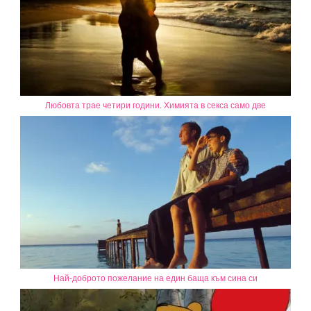
Любовта трае четири години. Химията в секса само две
Най-доброто пожелание на един баща към сина си