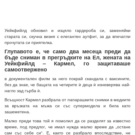
Уейкфийлд обновил и изцяло гардероба си, заменяйки
старата си, скучна визия с елегантен аутфит, за да впечатли
прочутата си приятелка.
Глупавото е, че само два месеца преди да
бъде сниман в прегръдките на Ел, жената на
Уейкфийлд – Кармел, го защитаваше
самоотвержено
в документален филм за него покрай скандала с ваксините,
без да знае, че бащата на четирите ѝ деца ѝ изневерява най-
нагло зад гърба ѝ.
Всъщност Кармел разбрала от папарашките снимки в медиите
за връзката на мъжа си със супермодела и била като
зашеметена.
Малко преди това той я помолил да се разделят за известно
време, под предлог, че имал нужда малко време да „остане
сам със себе си“. Е, както се разбрало впоследствие, не