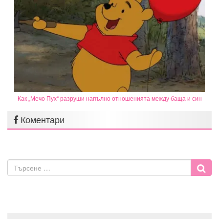
Как „Мечо Пух“ разруши напълно отношенията между баща и син
Коментари