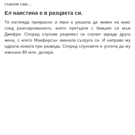
съвсем сам…
Ел наистина е в разцвета си.
Тя изглежда прекрасно и явно е решила да живее на макс
след разочарованието, което претърпя с бившия си мъж
Джефри. Според слухове разривът се случил заради друга
жена, с която Макферсън хванала съпруга си. И направо му
одрала кожата при развода. Според слуховете е успяла да му
измъкне 80 млн. долара.