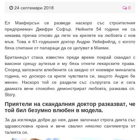
24 септември 2018
0
Ел Макферсън се разведе наскоро със строителния
предприемач Джефри Софър. Нейните 54 години не са
никаква пречка отново да лети на крилете на любовта с нов
мъж. Това е 61-годишния доктор Андрю Уейкфийлд, с когото
бяха спипани от папараци да се целуват в Маями.
Британецът стана известен преди време покрай скандал с
ваксини срещу аутизъм и му бяха отнети лекарските права.
Според запознати влюбените са заедно от ноември миналата
година, но доскоро са крили чувствата си, защото Андрю бе
женен. Наскоро той се раздели със съпругата си и сега
двамата вече спокойно демонстрират любовта, разказва сп.
Story.
Приятели на скандалния доктор разказват, че
той бил безумно влюбен в модела.
За да изглежда добре до нея, даже започнал строга диета със
здравословна храна и вече свалил няколко сантиметра от
талията си.