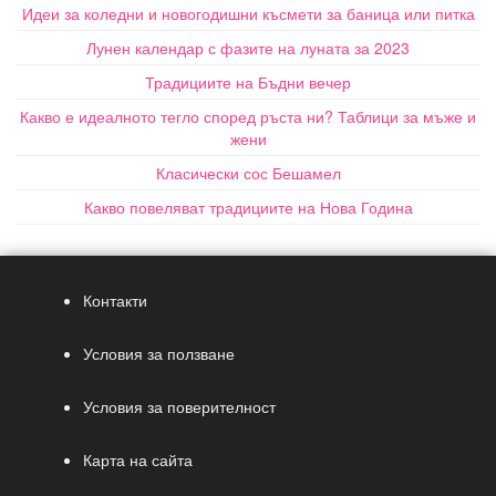
Идеи за коледни и новогодишни късмети за баница или питка
Лунен календар с фазите на луната за 2023
Традициите на Бъдни вечер
Какво е идеалното тегло според ръста ни? Таблици за мъже и
жени
Класически сос Бешамел
Какво повеляват традициите на Нова Година
Контакти
Условия за ползване
Условия за поверителност
Карта на сайта