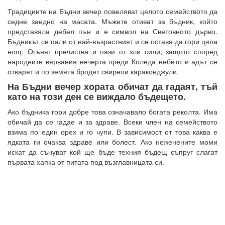
Традициите на Бъдни вечер повеляват цялото семейството да
седне заедно на масата. Мъжете отиват за бъдник, който
представяла дебел пън и е символ на Световното дърво.
Бъдникът се пали от най-възрастният и се оставя да гори цяла
нощ. Огънят пречиства и пази от зли сили, защото според
народните вярвания вечерта преди Коледа небето и адът се
отварят и по земята бродят свирепи караконджули.
На Бъдни вечер хората обичат да гадаят, тъй
като на този ден се виждало бъдещето.
Ако бъдника гори добре това означавало богата реколта. Има
обичай да се гадае и за здраве. Всеки член на семейството
взима по един орех и го чупи. В зависимост от това каква е
ядката ги очаква здраве или болест. Ако неженените моми
искат да сънуват кой ще бъде техния бъдещ съпруг слагат
първата хапка от питата под възглавницата си.