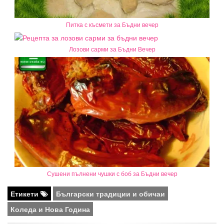
Питка с късмети за Бъдни вечер
Лозови сарми за Бъдни Вечер
Сушени пълнени чушки с боб за Бъдни вечер
Етикети
Български традиции и обичаи
Коледа и Нова Година