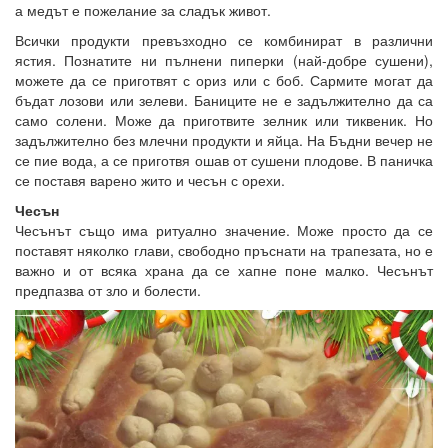
а медът е пожелание за сладък живот.
Всички продукти превъзходно се комбинират в различни
ястия. Познатите ни пълнени пиперки (най-добре сушени),
можете да се приготвят с ориз или с боб. Сармите могат да
бъдат лозови или зелеви. Баниците не е задължително да са
само солени. Може да приготвите зелник или тиквеник. Но
задължително без млечни продукти и яйца. На Бъдни вечер не
се пие вода, а се приготвя ошав от сушени плодове. В паничка
се поставя варено жито и чесън с орехи.
Чесън
Чесънът също има ритуално значение. Може просто да се
поставят няколко глави, свободно пръснати на трапезата, но е
важно и от всяка храна да се хапне поне малко. Чесънът
предпазва от зло и болес­ти.