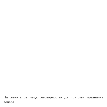
На жената се пада отговорността да приготви празнична
вечеря.