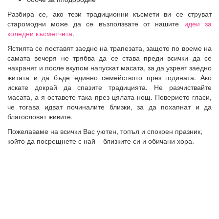
Разбира се, ако тези традиционни късмети ви се струват
старомодни може да се възползвате от нашите
идеи за
коледни късметчета
.
Ястията се поставят заедно на трапезата, защото по време на
самата вечеря не трябва да се става преди всички да се
нахранят и после вкупом напускат масата, за да узреят заедно
житата и да бъде единно семейството през годината. Ако
искате докрай да спазите традицията. Не разчиствайте
масата, а я оставете така през цялата нощ. Поверието гласи,
че тогава идват починалите близки, за да похапнат и да
благословят живите.
Пожелаваме на всички Вас уютен, топъл и спокоен празник,
който да посрещнете с най – близките си и обичани хора.