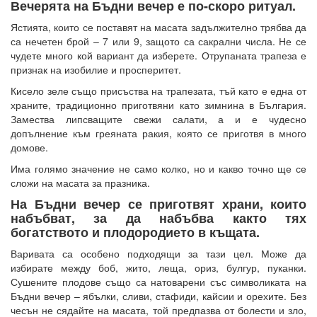
Вечерята на Бъдни вечер е по-скоро ритуал.
Ястията, които се поставят на масата задължително трябва да
са нечетен брой – 7 или 9, защото са сакрални числа. Не се
чудете много кой вариант да изберете. Отрупаната трапеза е
признак на изобилие и просперитет.
Кисело зеле също присъства на трапезата, тъй като е една от
храните, традиционно приготвяни като зимнина в България.
Замества липсващите свежи салати, а и е чудесно
допълнение към греяната ракия, която се приготвя в много
домове.
Има голямо значение не само колко, но и какво точно ще се
сложи на масата за празника.
На Бъдни вечер се приготвят храни, които
набъбват, за да набъбва както тях
богатството и плодородието в къщата.
Варивата са особено подходящи за тази цел. Може да
избирате между боб, жито, леща, ориз, булгур, пуканки.
Сушените плодове също са натоварени със символиката на
Бъдни вечер – ябълки, сливи, стафиди, кайсии и орехите. Без
чесън не сядайте на масата, той предпазва от болести и зло,