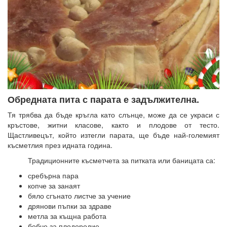
Обредната пита с парата е задължителна.
Тя трябва да бъде кръгла като слънце, може да се украси с
кръстове, житни класове, както и плодове от тесто.
Щастливецът, който изтегли парата, ще бъде най-големият
късметлия през идната година.
Традиционните късметчета за питката или баницата са:
сребърна пара
копче за занаят
бяло сгънато листче за учение
дрянови пъпки за здраве
метла за къщна работа
бобче за плодородие