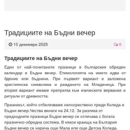
Традициите на Бъдни вечер
10 декември 2025
0
Традициите на Бъдни вечер
Един от най-почитаните празници в българския обреден
календар е Бъдни вечер. Етимологията на името идва от
бдение или бъднини. При първият вариант е заложена
християнска символика и раждането на Младенеца. При
втория вариант имаме препратка към езическите вярвания и
ритуали от древността.
Празникът, който отбелязваме непосрествено преди Коледа е
Бъдни вечер.Чества винаги на 24.12. За разлика от
предходните празници Бъдни вечер се отличава с богата
празнично-обредна система. В някои краища на България
Бъдни вечер се нарича още Мала или още Детска Коледа.