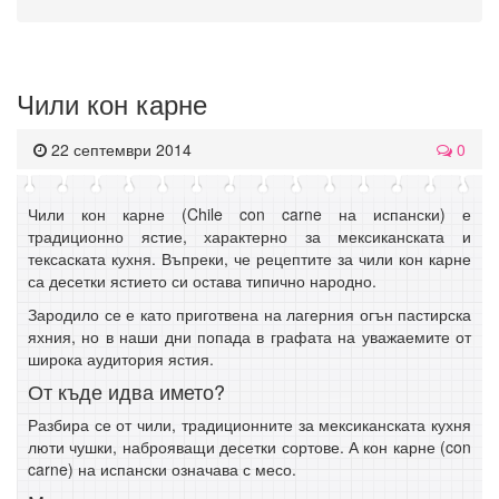
Чили кон карне
22 септември 2014
0
Чили кон карне (Chile con carne на испански) е
традиционно ястие, характерно за мексиканската и
тексаската кухня. Въпреки, че рецептите за чили кон карне
са десетки ястието си остава типично народно.
Зародило се е като приготвена на лагерния огън пастирска
яхния, но в наши дни попада в графата на уважаемите от
широка аудитория ястия.
От къде идва името?
Разбира се от чили, традиционните за мексиканската кухня
люти чушки, наброяващи десетки сортове. А кон карне (con
carne) на испански означава с месо.