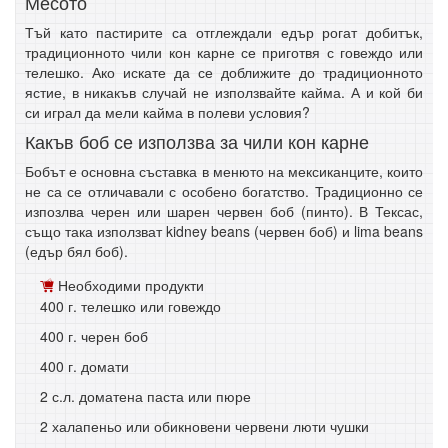
Месото
Тъй като пастирите са отглеждали едър рогат добитък,
традиционното чили кон карне се приготвя с говеждо или
телешко. Ако искате да се доближите до традиционното
ястие, в никакъв случай не използвайте кайма. А и кой би
си играл да мели кайма в полеви условия?
Какъв боб се използва за чили кон карне
Бобът е основна съставка в менюто на мексиканците, които
не са се отличавали с особено богатство. Традиционно се
изпозлва черен или шарен червен боб (пинто). В Тексас,
също така използват kidney beans (червен боб) и lima beans
(едър бял боб).
Необходими продукти
400 г. телешко или говеждо
400 г. черен боб
400 г. домати
2 с.л. доматена паста или пюре
2 халапеньо или обикновени червени люти чушки