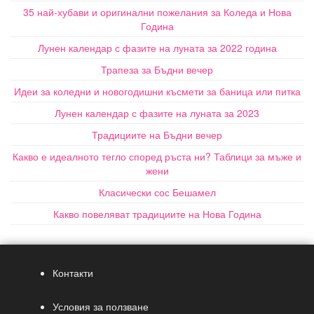
35 най-хубави и оригинални пожелания за Коледа и Нова
Година
Лунен календар с фазите на луната за 2022 година
Трапеза за Бъдни вечер
Идеи за коледни и новогодишни късмети за баница или питка
Лунен календар с фазите на луната за 2023
Традициите на Бъдни вечер
Какво е идеалното тегло според ръста ни? Таблици за мъже и
жени
Класически сос Бешамел
Какво повеляват традициите на Нова Година
Контакти
Условия за ползване