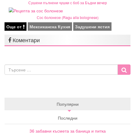
Сушени пълнени чушки с боб за Бъдни вечер
Сос болонезе (Ragu alla bolognese)
Още от
Мексиканска Кухня
Задушени ястия
Коментари
Популярни
Последни
36 забавни късмета за баница и питка