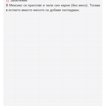
В Мексико се приготвя и чили син карне (без месо). Тогава
в ястието вместо месото се добавя патладжан.