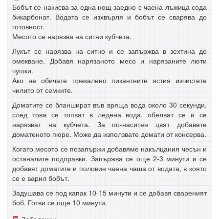
Бобът се накисва за една нощ заедно с чаена лъжица сода
бикарбонат. Водата се изхвърля и бобът се сварява до
готовност.
Месото се нарязва на ситни кубчета.
Лукът се нарязва на ситно и се запържва в зехтина до
омекване. Добавя нарязаното месо и нарязаните люти
чушки.
Ако не обичате прекалено пикантните ястия изчистете
чилито от семките.
Доматите се бланшират във вряща вода около 30 секунди,
след това се топват в ледена вода, обелват се и се
нарязват на кубчета. За по-наситен цвят добавете
доматеното пюре. Може да използвате домати от консерва.
Когато месото се позапържи добавяме накълцания чесън и
останалите подправки. Запържва се още 2-3 минути и се
добавят доматите и половин чаена чаша от водата, в която
се е варил бобът.
Задушава се под капак 10-15 минути и се добавя свареният
боб. Готви се още 10 минути.
Забележки