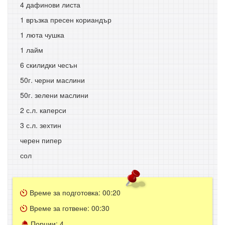
4 дафинови листа
1 връзка пресен кориандър
1 люта чушка
1 лайм
6 скилидки чесън
50г. черни маслини
50г. зелени маслини
2 с.л. каперси
3 с.л. зехтин
черен пипер
сол
Време за подготовка:
00:20
Време за готвене:
00:30
Порции:
4