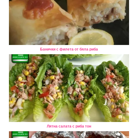
Банички с филета от бяла риба
Лятна салата с риба тон