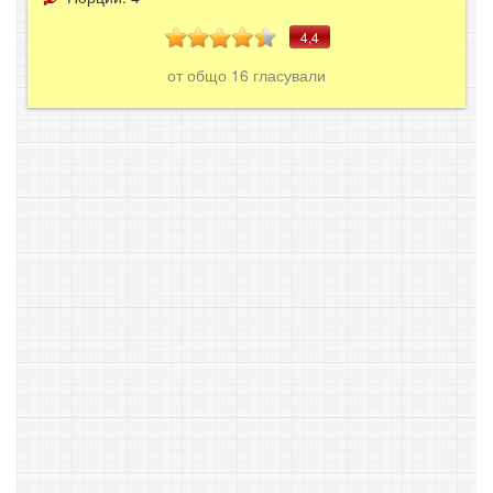
4,4
от общо
16
гласували