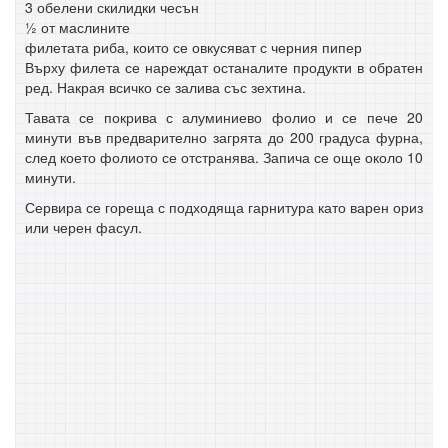
3 обелени скилидки чесън
½ от маслините
филетата риба, които се овкусяват с черния пипер
Върху филета се нареждат останалите продукти в обратен
ред. Накрая всичко се залива със зехтина.
Тавата се покрива с алуминиево фолио и се пече 20
минути във предварително загрята до 200 градуса фурна,
след което фолиото се отстранява. Запича се още около 10
минути.
Сервира се гореща с подходяща гарнитура като варен ориз
или черен фасул.