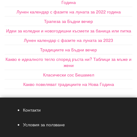
Година
Лунен календар с фазите на луната за 2022 година
Трапеза за Бъдни вечер
Идеи за коледни и новогодишни късмети за баница или питка
Лунен календар с фазите на луната за 2023
Традициите на Бъдни вечер
Какво е идеалното тегло според ръста ни? Таблици за мъже и
жени
Класически сос Бешамел
Какво повеляват традициите на Нова Година
Контакти
Условия за ползване