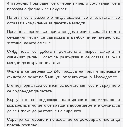
4 пържоли. Подправят се с черен пипер и сол, увиват се в
прозрачно фолио и се начукват.
Потапят се в разбитото яйце, овалват се в галетата и се
оставят в хладилника за десетина минути.
През това време се приготвя доматеният сос. За целта
счуканият чесън се запържва в дълбок тиган заедно със
зехтина, докато омекне.
Слeд това се добавят доматеното пюре, захарта и
сушеният риган. Сосът се разбърква и се оставя за 5-10
минути да къкри на тих огън.
Фурната се загрява до 240 градуса на грил и пилешките
филета се пекат по 5 минути от всяка страна. Изваждат се.
В огнеупорна тава се изсипва доматеният сос и върху него
се подреждат филетата.
Върху тях се подреждат настърганите пармиджано и
моцарела, и ястието се връща в добре загрятата фурна, за
да се изпече до разтапяне на сирената.
Сервира се горещо и по желание се декорира с листенца
пресен босилек.