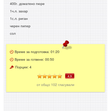
400г. доматено пюре
1ч.л. захар
1с.л. риган
черен пипер
сол
Време за подготовка:
01:20
Време за готвене:
00:50
Порции:
4
4,9
от общо
102
гласували