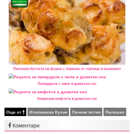
Пилешки бутчета на фурна с коричка от горчица и кашкавал
Папарделе с пиле и доматен сос
Нервозни кюфтета в доматен сос
Още от
Италианска Кухня
Печени ястия
Пилешко
Коментари