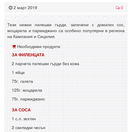
2 март 2019
0
Тези нежни пилешки гърди, запечени с доматен сос,
моцарела и пармиджано са особено популярни в региона
на Кампания и Сицилия.
Необходими продукти
ЗА ФИЛЕНЦАТА
2 парчета пилешки гърди без кожа
1 яйце
75г. галета
125г. моцарела
75г. пармиджано
ЗА СОСА
1 с.л. зехтин
2 скилидки чесън