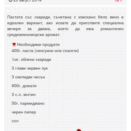
Пастата със скариди, съчетана с изискано бяло вино е
идеален вариант, ако искате да приготвите специална
вечеря за двама, която да има романтичен
средиземноморски аромат.
Необходими продукти
400г. паста (лингуини или спагети)
½кг. облени скариди
3 глави червен лук
3 скилидки чесън
600г. домати
3 с.л. зехтин
50г. пармиджано
черен пипер
сол