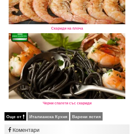
Скариди на плоча
Черни спагети със скариди
Още от
Италианска Кухня
Варени ястия
Коментари