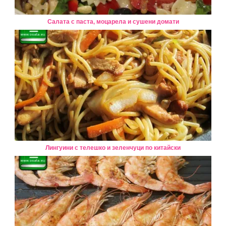
Салата с паста, моцарела и сушени домати
Лингуини с телешко и зеленчуци по китайски