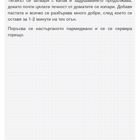
докато почти цялата течност от доматите се изпари. Добавя
пастата и всичко се разбърква много добре, след което се
оставя за 1-2 минути на тих огън.
Поръсва се настърганото пармиджано и се се сервира
горещо.