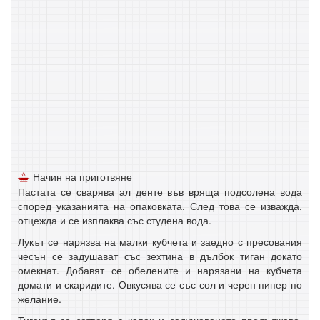
Начин на приготвяне
Пастата се сварява ал денте във вряща подсолена вода
според указанията на опаковката. След това се изважда,
отцежда и се изплаква със студена вода.
Лукът се нарязва на малки кубчета и заедно с пресования
чесън се задушават със зехтина в дълбок тиган докато
омекнат. Добавят се обелените и нарязани на кубчета
домати и скаридите. Овкусява се със сол и черен пипер по
желание.
Тиганът се затваря с капак и задушаването продължава,