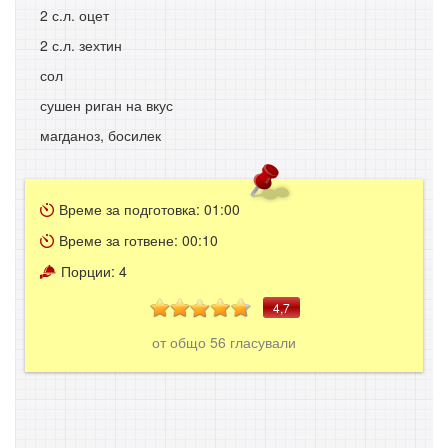
2 с.л. оцет
2 с.л. зехтин
сол
сушен риган на вкус
магданоз, босилек
Време за подготовка:
01:00
Време за готвене:
00:10
Порции:
4
4,7
от общо
56
гласували