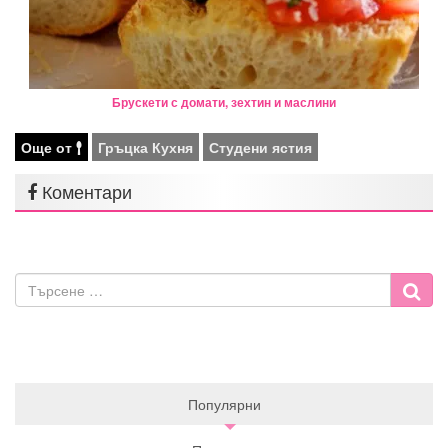
Брускети с домати, зехтин и маслини
Още от
Гръцка Кухня
Студени ястия
Коментари
Популярни