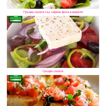
Гръцка салата със сирене фета и маруля
Гръцка салата