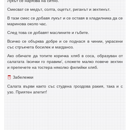
Лукът се нарязва на ситно.
Смесват се медът, солта, оцетът, риганът и зехтинът.
В тази смес се добавя лукът и се оставя в хладилника да се
маринова около час.
След това се добавят маслините и гъбите.
Всичко се обърква добре и се поднася в чинии, украсени
със стръкчета босилек и магданоз.
Ако обичате да топите коричка хляб в соса, образуван от
салатата /всички го правим/, сложете малко повече зехтин
и препечете на тостера няколко филийки хляб.
Забележки
Салата върви както със студена гроздова ракия, така и с
узо. Приятен апетит!