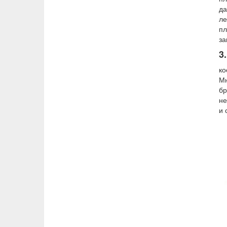
да
ле
пл
за
3
ко
Мн
бр
не
и 