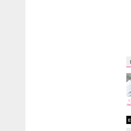
1
лю
Е