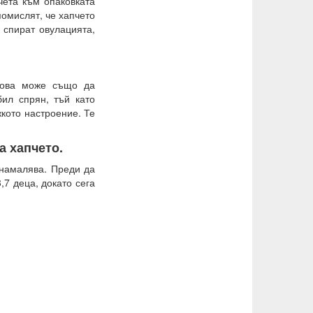
чета към опаковката
помислят, че хапчето
 спират овулацията,
това може също да
ил спрян, тъй като
жкото настроение. Те
а хапчето.
 намалява. Преди да
,7 деца, докато сега