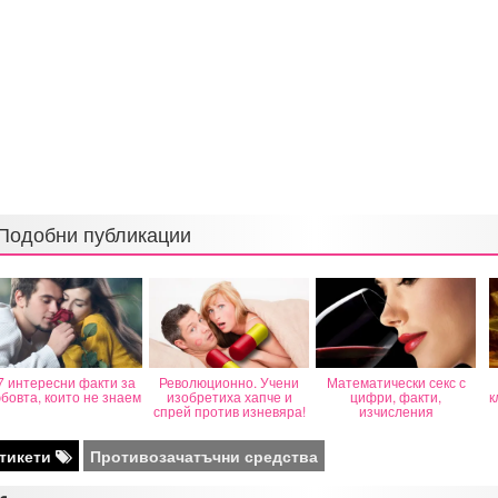
Подобни публикации
7 интересни факти за
Революционно. Учени
Математически секс с
бовта, които не знаем
изобретиха хапче и
цифри, факти,
к
спрей против изневяра!
изчисления
тикети
Противозачатъчни средства