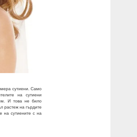
змера сутиени. Само
ителите на сутиени
ям. И това не било
ал растеж на гърдите
е на сутиените с на