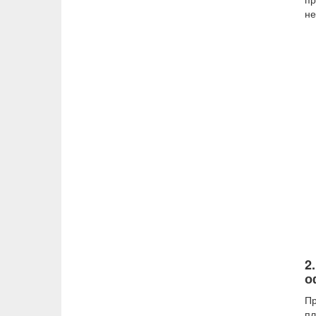
не
2
о
Пр
пл