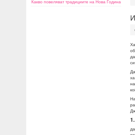
Какво повеляват традициите на Нова Година
И
Ха
об
да
си
Да
ха
на
ко
На
ра
Дж
1
д
пр