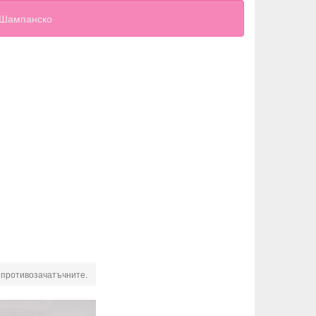
Шампанско
 противозачатъчните.