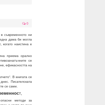
0
 в съвременното ни
 една дама би могла
, когато наистина е
вина приема орално
тивозачатъчните се
не, ефикасността на
пчето“. В книгата се
 днес. Писателската
те се сами.
т,
бременнос
 опасни методи за
пирин и какво ли още