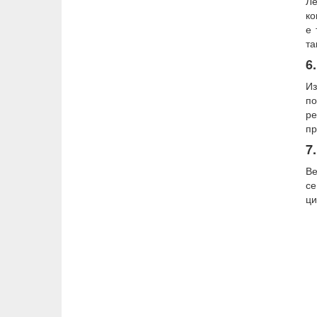
Ле
ко
е 
та
6
Из
по
ре
пр
7
Ве
се
ци