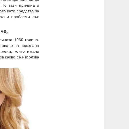
 По тази причина и
ото като средство за
уални проблеми със
че,
ечната 1960 година.
атяване на нежелана
 жени, които имали
за какво се използва