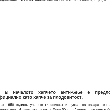
.
. В началото хапчето анти-бебе е предл
фициално като хапче за плодовитост.
ез 1950 година, учените ги описват и пускат на пазара точно
одовитост. И защо това е така? През 50-те в Америка все още е 