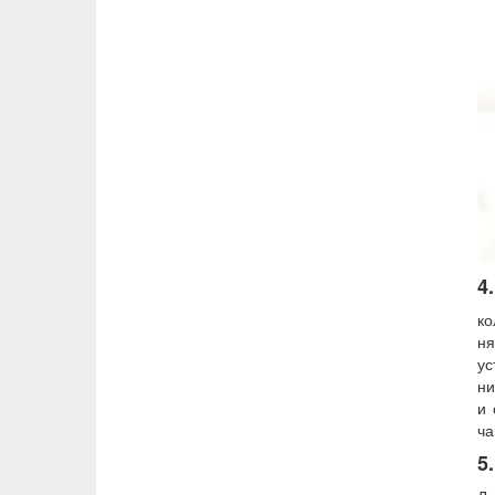
4
ко
ня
ус
ни
и 
ча
5