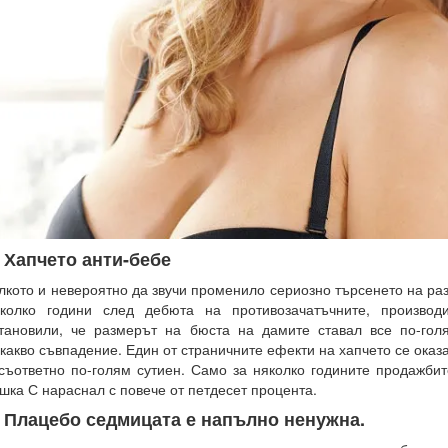
. Хапчето анти-бебе
лкото и невероятно да звучи променило сериозно търсенето на ра
колко години след дебюта на противозачатъчните, производ
тановили, че размерът на бюста на дамите ставал все по-гол
какво съвпадение. Един от страничните ефекти на хапчето се оказ
съответно по-голям сутиен. Само за няколко годините продажбит
шка С нараснал с повече от петдесет процента.
. Плацебо седмицата е напълно ненужна.