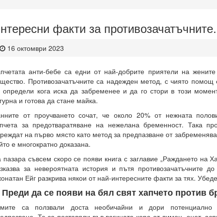
нтересни факти за противозачатъчните.
16 октомври 2023
пчетата анти-бебе са едни от най-добрите приятели на жените
щество. Противозачатъчните са надежден метод, с чиято помощ
 определи кога иска да забременее и да го стори в този момент
гурна и готова да стане майка.
нните от проучването сочат, че около 20% от нежната поло
пчета за предотваратяване на нежелана бременност. Така про
реждат на първо място като метод за предпазване от забременява
йто е многократно доказана.
 пазара съвсем скоро се появи книга с заглавие „Раждането на Ха
зказва за невероятната история и пътя противозачатъчните до
онатан Ейг разкрива някои от най-интересните факти за тях. Убеде
. Преди да се появи на бял свят хапчето против 
амите са ползвали доста необичайни и дори потенциално
едпазване. Те са поставяли във вагината кора от лимон, оцет, ас