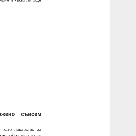
ожено съвсем
 като лекарство за
било забранено да се