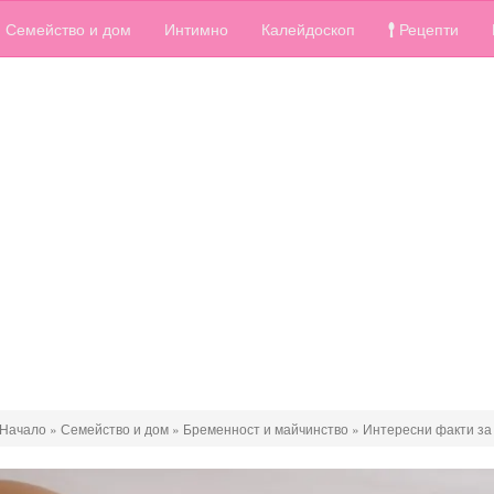
Семейство и дом
Интимно
Калейдоскоп
Рецепти
Начало
»
Семейство и дом
»
Бременност и майчинство
»
Интересни факти за