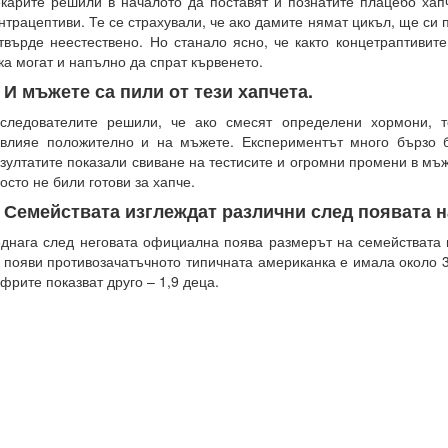
карите решили в началото да поставят и познатите плацебо хап
нтрацептиви. Те се страхували, че ако дамите нямат цикъл, ще си 
твърде неестествено. Но станало ясно, че както концетраптивите
ка могат и напълно да спрат кървенето.
. И мъжете са пили от тези хапчета.
следователите решили, че ако смесят определени хормони, 
влияе положително и на мъжете. Експериментът много бързо б
зултатите показали свиване на тестисите и огромни промени в мъ
осто не били готови за хапче.
. Семействата изглеждат различни след появата н
днага след неговата официална поява размерът на семействата
 появи противозачатъчното типичната американка е имала около 3
фрите показват друго – 1,9 деца.