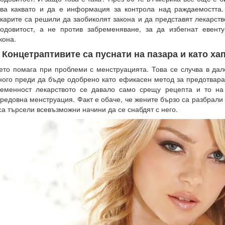
ва каквато и да е информация за контрола над раждаемостта.
карите са решили да заобиколят закона и да представят лекарств
одовитост, а не против забременяване, за да избегнат евент
кона.
. Концетраптивите са пуснати на пазара и като хап
ето помага при проблеми с менструацията. Това се случва в дал
ого преди да бъде одобрено като ефикасен метод за предотвар
еменност лекарството се давало само срещу рецепта и то на
редовна менструация. Факт е обаче, че жените бързо са разбрали 
са търсели всевъзможни начини да се снабдят с него.