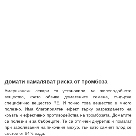
Домати намаляват риска от тромбоза
Американски лекари са установили, че желеподобното
вещество, което обвива доматените семена, съдържа
специфично вещество ​​RE. И точно това вещество е много
полезно. Има благоприятен ефект върху разреждането на
кръвта и ефективно противодейства на тромбозата. Доматите
са полезни и за бъбреците. Те са отличен диуретик и помагат
при заболявания на пикочния мехур, тъй като самият плод се
състои от 94% вода.