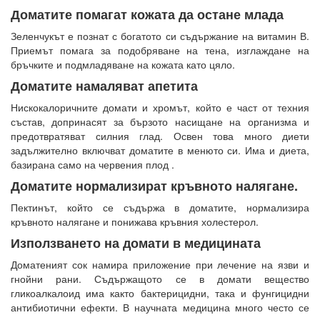
Доматите помагат кожата да остане млада
Зеленчукът е познат с богатото си съдържание на витамин В.
Приемът помага за подобряване на тена, изглаждане на
бръчките и подмладяване на кожата като цяло.
Доматите намаляват апетита
Нискокалоричните домати и хромът, който е част от техния
състав, допринасят за бързото насищане на организма и
предотвратяват силния глад. Освен това много диети
задължително включват доматите в менюто си. Има и диета,
базирана само на червения плод .
Доматите нормализират кръвното налягане.
Пектинът, който се съдържа в доматите, нормализира
кръвното налягане и понижава кръвния холестерол.
Използването на домати в медицината
Доматеният сок намира приложение при лечение на язви и
гнойни рани. Съдържащото се в домати вещество
гликоалкалоид има както бактерицидни, така и фунгицидни
антибиотични ефекти. В научната медицина много често се