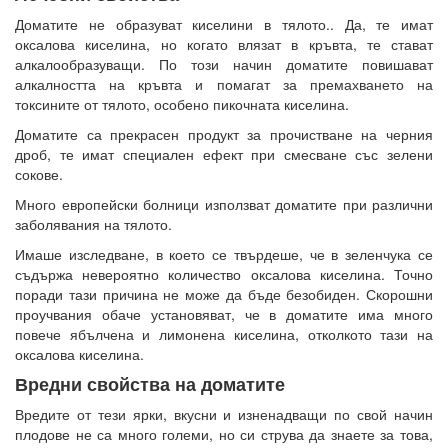
Доматите не образуват киселини в тялото.. Да, те имат
оксалова киселина, но когато влязат в кръвта, те стават
алкалообразуващи. По този начин доматите повишават
алкалността на кръвта и помагат за премахването на
токсините от тялото, особено пикочната киселина.
Доматите са прекрасен продукт за прочистване на черния
дроб, те имат специален ефект при смесване със зелени
сокове.
Много европейски болници използват доматите при различни
заболявания на тялото.
Имаше изследване, в което се твърдеше, че в зеленчука се
съдържа невероятно количество оксалова киселина. Точно
поради тази причина не може да бъде безобиден. Скорошни
проучвания обаче установяват, че в доматите има много
повече ябълчена и лимонена киселина, отколкото тази на
оксалова киселина.
Вредни свойства на доматите
Вредите от тези ярки, вкусни и изненадващи по свой начин
плодове не са много големи, но си струва да знаете за това,