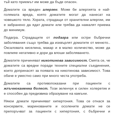
тъй като приемът им може да бъде опасен.
Доматите са вреден
алерген
. Може би алергията е най-
голямата вреда, която доматите могат да нанесат на
човешкото тяло. Хората, страдащи от хранителни алергии, им
е забранено да ядат домати или трябва да намалят приема
до минимум.
Подагра. Страдащите от
подагра
или остри бъбречни
заболявания също трябва да изхвърлят доматите от менюто..
Оксаловата киселина, макар и в малко количество, може да
повлияе негативно и дори да влоши заболяването.
Доматите причиняват
никотинова зависимост.
Смята се, че
доматите са вредни поради техните специални съединения,
които допринасят за появата на никотинова зависимост. Това
обаче е уместно само при много честа употреба.
Доматите са противопоказани при пациенти с
жлъчнокаменна болест.
Този зеленчук е силен холеретик и
е способен да предизвика образуване на камъни.
Някои домати причиняват хипертония. Това се отнася за
консервите, маринованите и осолените домати не се
препоръчват за пациенти с хипертония, с бъбречни и