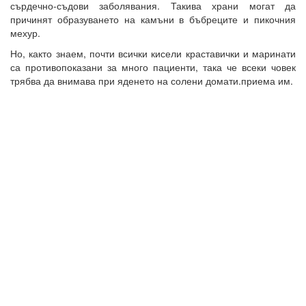
сърдечно-съдови заболявания. Такива храни могат да
причинят образуването на камъни в бъбреците и пикочния
мехур.
Но, както знаем, почти всички кисели краставички и маринати
са противопоказани за много пациенти, така че всеки човек
трябва да внимава при яденето на солени домати.приема им.