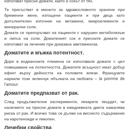
използват пресни домати, както и сокът от тях.
Те присъстват в менюто за здравословното хранене при
бременни жени, изтощени пациенти и при деца като
допълнителен източник на витамини, микроелементи и
минерални соли.
Домати се препоръчват на пациенти с нарушен метаболизъм
и липса на соли. Доматеният сок и пресните домати се
използват за лечение при доказана авитаминоза.
Доматите и мъжка потентност.
Дори в индианските племена се използвали домати с цел
повишаване на потентността. Доматите всъщност имат добър
ефект върху дейността на половите жлези. Французите
нарекли този зеленчук ябълката на любовта – la pomme de
l’amour.
Доматите предпазват от рак.
След продължителни експерименти, лекарите твърдят, че
наличието на пресни домати в ежедневната диета намалява
риска от рак. И всичко това се дължи на високото съдържание
на каротеноиди и ликопен.
Лечебни свойства