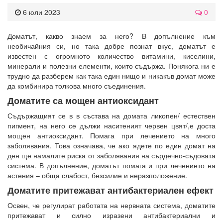
6 юли 2023
0
Доматът, какво знаем за него? В допълнение към
необичайния си, но така добре познат вкус, доматът е
известен с огромното количество витамини, киселини,
минерали и полезни елементи, които съдържа. Понякога ни е
трудно да разберем как така един нищо и никакъв домат може
да комбинира толкова много съединения.
Доматите са мощен антиоксидант
Съдържащият се в в състава на домата ликопен/
естествен
пигмент, на него се дължи наситеният червен цвят/,е доста
мощен антиоксидант. Помага при лечението на много
заболявания. Това означава, че ако ядете по един домат на
ден ще намалите риска от заболявания на сърдечно-съдовата
система. В допълнение, доматът помага и при лечението на
астения – обща слабост, безсилие и неразположение.
Доматите притежават антибактериален ефект
Освен, че регулират работата на нервната система, доматите
притежават и силно изразени антибактериални и