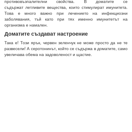
противовъзпалителни свойства. В доматите се
съдържат летливите вещества, които стимулират имунитета.
Това е много важно при лечението на инфекциозни
заболявания, тъй като при тях именно имунитетът на
организма е намален.
Доматите създават настроение
Така е! Този ярък, червен зеленчук не може просто да не те
развесели! А серотонинът, който се съдържа в доматите, само
увеличава обема на задоволеност и щастие.