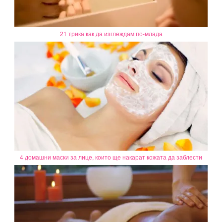
21 трика как да изглеждам по-млада
4 домашни маски за лице, които ще накарат кожата да заблести