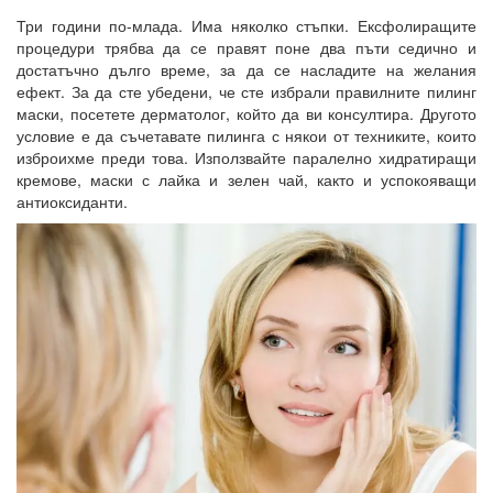
Три години по-млада. Има няколко стъпки. Ексфолиращите
процедури трябва да се правят поне два пъти седично и
достатъчно дълго време, за да се насладите на желания
ефект. За да сте убедени, че сте избрали правилните пилинг
маски, посетете дерматолог, който да ви консултира. Другото
условие е да съчетавате пилинга с някои от техниките, които
изброихме преди това. Използвайте паралелно хидратиращи
кремове, маски с лайка и зелен чай, както и успокояващи
антиоксиданти.