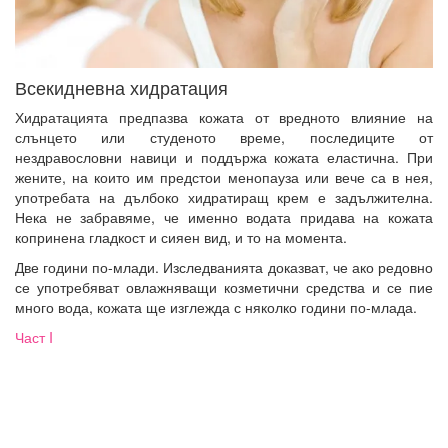
Всекидневна хидратация
Хидратацията предпазва кожата от вредното влияние на
слънцето или студеното време, последиците от
нездравословни навици и поддържа кожата еластична. При
жените, на които им предстои менопауза или вече са в нея,
употребата на дълбоко хидратиращ крем е задължителна.
Нека не забравяме, че именно водата придава на кожата
копринена гладкост и сияен вид, и то на момента.
Две години по-млади. Изследванията доказват, че ако редовно
се употребяват овлажняващи козметични средства и се пие
много вода, кожата ще изглежда с няколко години по-млада.
Част I