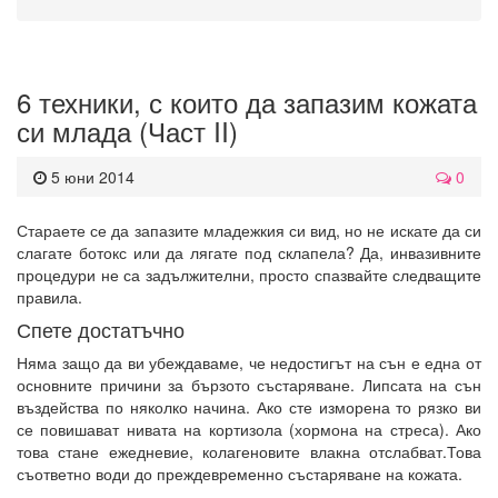
6 техники, с които да запазим кожата
си млада (Част II)
5 юни 2014
0
Стараете се да запазите младежкия си вид, но не искате да си
слагате ботокс или да лягате под склапела? Да, инвазивните
процедури не са задължителни, просто спазвайте следващите
правила.
Спете достатъчно
Няма защо да ви убеждаваме, че недостигът на сън е една от
основните причини за бързото състаряване. Липсата на сън
въздейства по няколко начина. Ако сте изморена то рязко ви
се повишават нивата на кортизола (хормона на стреса). Ако
това стане ежедневие, колагеновите влакна отслабват.Това
съответно води до преждевременно състаряване на кожата.