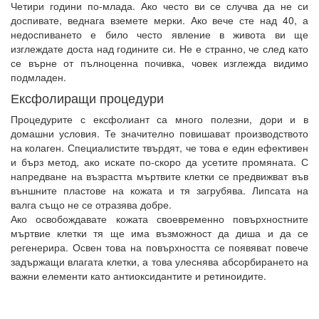
Четири години по-млада. Ако често ви се случва да не си
доспивате, веднага вземете мерки. Ако вече сте над 40, а
недоспиването е било често явление в живота ви ще
изглеждате доста над годините си. Не е странно, че след като
се върне от пълноценна почивка, човек изглежда видимо
подмладен.
Ексфолиращи процедури
Процедурите с ексфолиант са много полезни, дори и в
домашни условия. Те значително повишават производството
на колаген. Специалистите твърдят, че това е един ефективен
и бърз метод, ако искате по-скоро да усетите промяната. С
напредване на възрастта мъртвите клетки се предвижват във
външните пластове на кожата и тя загрубява. Липсата на
валга също не се отразява добре.
Ако освобождавате кожата своевременно повърхностните
мъртвие клетки тя ще има възможност да диша и да се
регенерира. Освен това на повърхността се появяват повече
задържащи влагата клетки, а това улеснява абсорбирането на
важни елементи като антиоксидантите и ретиноидите.