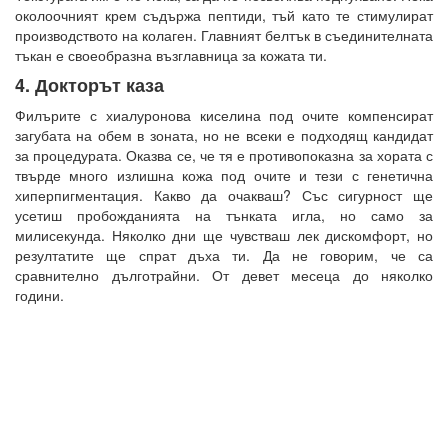
околоочният крем съдържа пептиди, тъй като те стимулират
производството на колаген. Главният белтък в съединителната
тъкан е своеобразна възглавница за кожата ти.
4. Докторът каза
Филърите с хиалуронова киселина под очите компенсират
загубата на обем в зоната, но не всеки е подходящ кандидат
за процедурата. Оказва се, че тя е противопоказна за хората с
твърде много излишна кожа под очите и тези с генетична
хиперпигментация. Какво да очакваш? Със сигурност ще
усетиш пробожданията на тънката игла, но само за
милисекунда. Няколко дни ще чувстваш лек дискомфорт, но
резултатите ще спрат дъха ти. Да не говорим, че са
сравнително дълготрайни. От девет месеца до няколко
години.