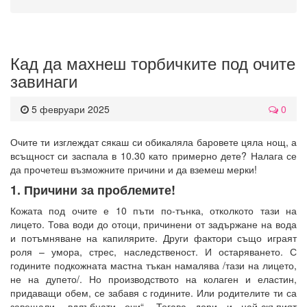
Кад да махнеш торбичките под очите
завинаги
5 февруари 2025
0
Очите ти изглеждат сякаш си обикаляла баровете цяла нощ, а
всъщност си заспала в 10.30 като примерно дете? Налага се
да прочетеш възможните причини и да вземеш мерки!
1. Причини за проблемите!
Кожата под очите е 10 пъти по-тънка, отколкото тази на
лицето. Това води до отоци, причинени от задържане на вода
и потъмняване на капилярите. Други фактори също играят
роля – умора, стрес, наследственост. И остаряването. С
годините подкожната мастна тъкан намалява /тази на лицето,
не на дупето/. Но производството на колаген и еластин,
придаващи обем, се забавя с годините. Или родителите ти са
завещали „вдлъбнати очи“. Тогава дори и най-скъпият