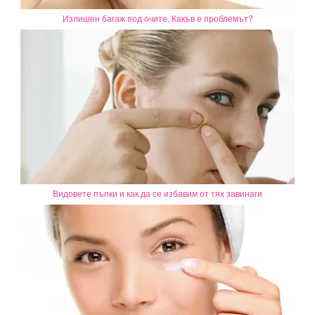
Излишен багаж под очите. Какъв е проблемът?
Видовете пъпки и как да се избавим от тях завинаги