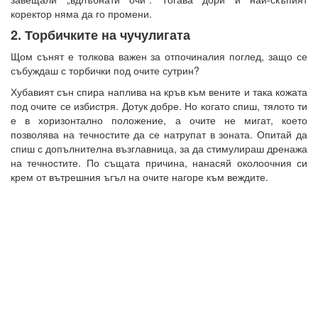
коректор няма да го промени.
2. Торбичките на чучулигата
Щом сънят е толкова важен за отпочиналия поглед, защо се
събуждаш с торбички под очите сутрин?
Хубавият сън спира наплива на кръв към вените и така кожата
под очите се избистря. Дотук добре. Но когато спиш, тялото ти
е в хоризонтално положение, а очите не мигат, което
позволява на течностите да се натрупат в зоната. Опитай да
спиш с допълнителна възглавница, за да стимулираш дренажа
на течностите. По същата причина, нанасяй околоочния си
крем от вътрешния ъгъл на очите нагоре към веждите.