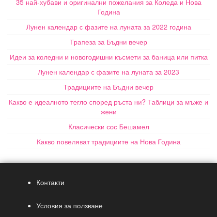
35 най-хубави и оригинални пожелания за Коледа и Нова
Година
Лунен календар с фазите на луната за 2022 година
Трапеза за Бъдни вечер
Идеи за коледни и новогодишни късмети за баница или питка
Лунен календар с фазите на луната за 2023
Традициите на Бъдни вечер
Какво е идеалното тегло според ръста ни? Таблици за мъже и
жени
Класически сос Бешамел
Какво повеляват традициите на Нова Година
Контакти
Условия за ползване