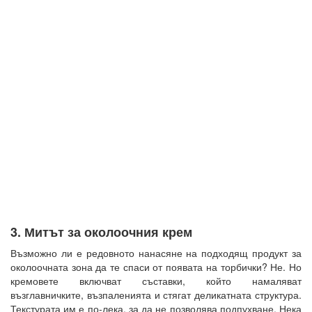
3. Митът за околоочния крем
Възможно ли е редовното нанасяне на подходящ продукт за
околоочната зона да те спаси от появата на торбички? Не. Но
кремовете включват съставки, който намаляват
възглавничките, възпаленията и стягат деликатната структура.
Текстурата им е по-лека, за да не позволява подпухване. Нека