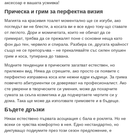
аксесоар е вашата усмивка!
Прическа и грим за перфектна визия
Магията на красивия тоалет моментално ще се изгуби, ако
погледът ви не блести, а косата ви е все едно току-що ставате
от леглото. Дори и момичетата, които не обичат да се
гримират, трябва да се прежалят поне с основни неща като
фон дьо тен, червило и спирала. Разбира се, другата крайност
също не се препоръчва – не прекалявайте със силен опушен
грим и коса, тупирана до тавана.
Модните тенденции в прическите загатват естествен, но
прилежен вид. Няма да сгрешите, ако просто се появите с
перфектно изправена коса или нежни едри къдрици. За грима
повечето абитуриентки се доверяват на професионалист. Ако
сте уверени в творческите си умения, може да похарчите
сумата за скъпа козметика и да подчертаете чертите си у
дома. Така ще може да използвате гримовете и в бъдеще.
Бъдете дръзки
Някак естествено първата асоциация с бала е роклята. Но не
всеки се чувства комфортно в нея. Едно нестандартно, но
диктуващо подиумите през този сезон предложение, е