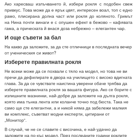
Ако харесваш излъчването й, избери рокля с подобен свеж
привкус. Това може да е ярък цвят, интересен воал, топ с едно
рамо, плисирана долна част или рокля до коляното. Гримът
на Нина почти винаги е с опушен ефект в бежово – кафявата
гама, а прическата й внася доза небрежно – елегантен чар.
И още съвети за бал
На какво да заложите, за да сте отличници в последната вечер
от ученическия си живот?
Изберете правилната рокля
Не всеки може да се похвали с тяло на модел, но това не ви
пречи да дефилирате в двора на училището с високо вдигната
глава. За да се чувствате наистина уверени обаче трябва да
изберете правилната рокля за вашата фигура. Ако се борите с
излишните мазнинки, най-добре да заложите на дълга рокля,
която има тънка лента или коланче точно под бюста. Така не
само ще сте елегантни, а и никой няма да забележи малкия
ви комплекс, съветват модни експерти, цитирани от
„Монитор“.
В случай, че не се славите с височина, е най-удачно да
заложите на по-къс модел. През последните години роклите