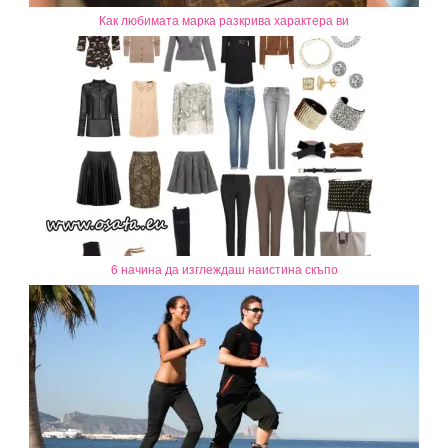
Как любимата марка разкрива характера ви
6 начина да изглеждаш наистина скъпо