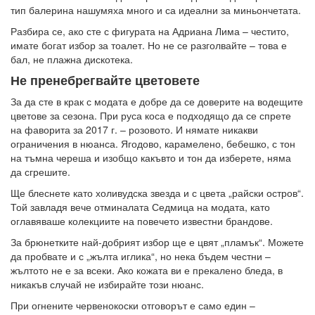
тип балерина нашумяха много и са идеални за миньончетата.
Разбира се, ако сте с фигурата на Адриана Лима – честито,
имате богат избор за тоалет. Но не се разголвайте – това е
бал, не плажна дискотека.
Не пренебрегвайте цветовете
За да сте в крак с модата е добре да се доверите на водещите
цветове за сезона. При руса коса е подходящо да се спрете
на фаворита за 2017 г. – розовото. И нямате никакви
ограничения в нюанса. Ягодово, карамелено, бебешко, с тон
на тъмна череша и изобщо какъвто и тон да изберете, няма
да сгрешите.
Ще блеснете като холивудска звезда и с цвета „райски остров“.
Той завладя вече отминалата Седмица на модата, като
оглавяваше колекциите на повечето известни брандове.
За брюнетките най-добрият избор ще е цвят „пламък“. Можете
да пробвате и с „жълта иглика“, но нека бъдем честни –
жълтото не е за всеки. Ако кожата ви е прекалено бледа, в
никакъв случай не избирайте този нюанс.
При огнените червенокоски отговорът е само един –