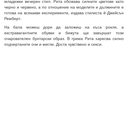
младежки вечерен стил. Рита обожава силните цветове като
черно и червено, а по отношение на моделите и дължините е
готова на всякакви експерименти, издава стилиста й Джейсън
Ремберт.
На бала можеш дори да заложиш на къса рокля, а
екстравагантните обувки и бижута ще завършат този
очарователен бунтарски образ. В грима Рита харесва силно
подчертаните очи и мигли. Доста чувствено и секси.