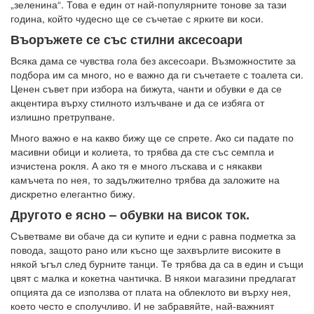
„зеленина“. Това е един от най-популярните тонове за тази
година, който чудесно ще се съчетае с ярките ви коси.
Въоръжете се със стилни аксесоари
Всяка дама се чувства гола без аксесоари. Възможностите за
подбора им са много, но е важно да ги съчетаете с тоалета си.
Ценен съвет при избора на бижута, чанти и обувки е да се
акцентира върху стилното излъчване и да се избяга от
излишно претрупване.
Много важно е на какво бижу ще се спрете. Ако си падате по
масивни обици и колиета, то трябва да сте със семпла и
изчистена рокля. А ако тя е много лъскава и с някакви
камъчета по нея, то задължително трябва да заложите на
дискретно елегантно бижу.
Другото е ясно – обувки на висок ток.
Съветваме ви обаче да си купите и едни с равна подметка за
повода, защото рано или късно ще захвърлите високите в
някой ъгъл след бурните танци. Те трябва да са в един и същи
цвят с малка и кокетна чантичка. В някои магазини предлагат
опцията да се използва от плата на облеклото ви върху нея,
което често е сполучливо. И не забравяйте, най-важният