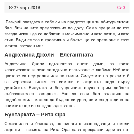
27 март 2019
0
.Разкрий звездата в себе си на предстоящия ти абитуриентски
бал. Виж нашите предложения по долу. Сама прецени до коя
звезда искаш да се доближиш максимално и като визия, и като
стил. Бъди смела и креативна и балът ще се превърне в твоя
мечтан звезден миг.
Анджелина Джоли – Елегантната
Анджелина Джоли вдъхновява онези дами, за които
класическото и леко загадъчно излъчване е любимо.Нейните
цветове са неутрални или по-тъмни. Силуетите на роклите й
за червения килим са семпли и акцентът пада върху
детайлите. Бижутата и безупречният опушен грим добавят
съблазнителен завършек. Ако за своя бал заложиш на
подобен стил, можеш да бъдеш сигурна, че и след година на
снимките ще изглеждаш адекватно.
Бунтарката – Рита Ора
Сексапилна и бляскава, но винаги с изненадващи и смели
акценти – визията на Рита Ора дава прекрасни идеи за по-