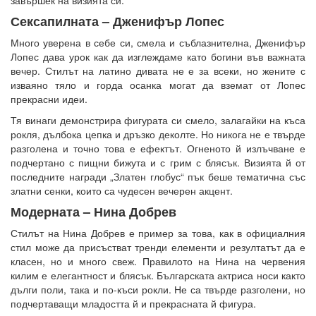
Сексапилната – Дженифър Лопес
Много уверена в себе си, смела и съблазнителна, Дженифър
Лопес дава урок как да изглеждаме като богини във важната
вечер. Стилът на латино дивата не е за всеки, но жените с
изваяно тяло и горда осанка могат да вземат от Лопес
прекрасни идеи.
Тя винаги демонстрира фигурата си смело, залагайки на къса
рокля, дълбока цепка и дръзко деколте. Но никога не е твърде
разголена и точно това е ефектът. Огненото й излъчване е
подчертано с пищни бижута и с грим с блясък. Визията й от
последните награди „Златен глобус“ пък беше тематична със
златни сенки, които са чудесен вечерен акцент.
Модерната – Нина Добрев
Стилът на Нина Добрев е пример за това, как в официалния
стил може да присъстват тренди елементи и резултатът да е
класен, но и много свеж. Правилото на Нина на червения
килим е елегантност и блясък. Българската актриса носи както
дълги поли, така и по-къси рокли. Не са твърде разголени, но
подчертаващи младостта й и прекрасната й фигура.