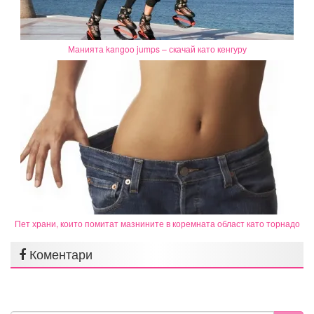
Манията kangoo jumps – скачай като кенгуру
Пет храни, които помитат мазнините в коремната област като торнадо
Коментари