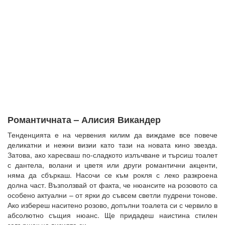
Романтичната – Алисия Викандер
Тенденцията е на червения килим да виждаме все повече
деликатни и нежни визии като тази на новата кино звезда.
Затова, ако харесваш по-сладкото излъчване и търсиш тоалет
с дантела, волани и цветя или други романтични акценти,
няма да сбъркаш. Насочи се към рокля с леко разкроена
долна част. Възползвай от факта, че нюансите на розовото са
особено актуални – от ярки до съвсем светли пудрени тонове.
Ако избереш наситено розово, допълни тоалета си с червило в
абсолютно същия нюанс. Ще придадеш наистина стилен
завършек на визията си.