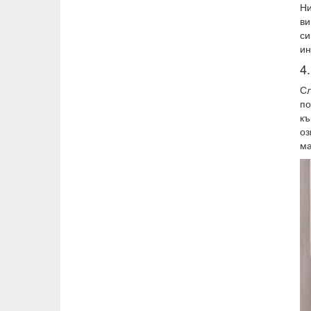
Ни
ви
си
ин
4
Сл
по
къ
оз
ма