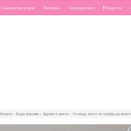
Семейство и дом
Интимно
Калейдоскоп
Рецепти
Начало
»
Бъди красива
»
Здраве и диети
»
10 неща, които не трябва да криет