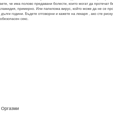
аете, че има полово предавани болести, които могат да протечат 
хламидия, примерно. Или папилома вирус, който може да не се пр
 дълги години. Бъдете отговорни и кажете на лекаря , ако сте риск
обезопасен секс.
. Оргазми