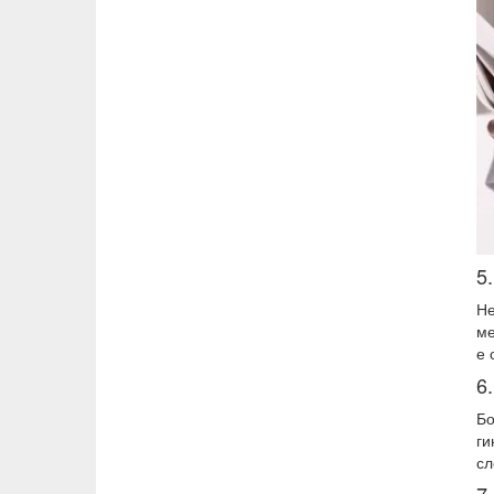
5
Не
ме
е 
6
Бо
ги
сл