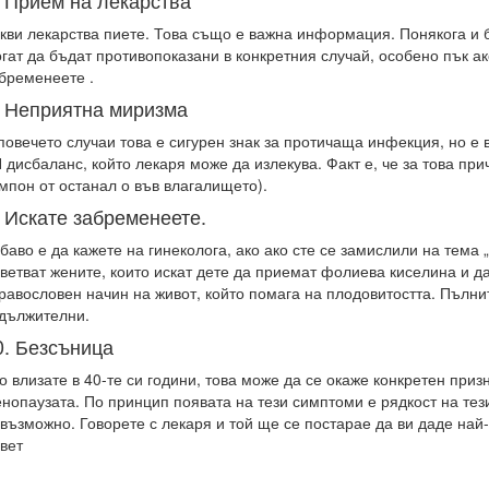
. Прием на лекарства
кви лекарства пиете. Това също е важна информация. Понякога и 
гат да бъдат противопоказани в конкретния случай, особено пък ак
бременеете .
. Неприятна миризма
повечето случаи това е сигурен знак за протичаща инфекция, но е
 дисбаланс, който лекаря може да излекува. Факт е, че за това пр
мпон от останал о във влагалището).
. Искате забременеете.
баво е да кажете на гинеколога, ако ако сте се замислили на тема 
ветват жените, които искат дете да приемат фолиева киселина и да
равословен начин на живот, който помага на плодовитостта. Пълни
дължителни.
0. Безсъница
о влизате в 40-те си години, това може да се окаже конкретен приз
нопаузата. По принцип появата на тези симптоми е рядкост на тези
възможно. Говорете с лекаря и той ще се постарае да ви даде най
вет