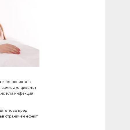
а измененията в
 важи, ако цикълът
анс или инфекция.
айте това пред
ъв страничен ефект