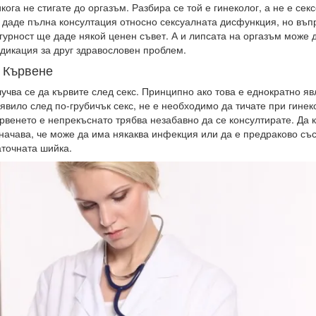
кога не стигате до оргазъм. Разбира се той е гинеколог, а не е сек
 даде пълна консултация относно сексуалната дисфункция, но въп
гурност ще даде някой ценен съвет. А и липсата на оргазъм може 
дикация за друг здравословен проблем.
. Кървене
учва се да кървите след секс. Принципно ако това е еднократно яв
явило след по-грубичък секс, не е необходимо да тичате при гинек
рвенето е непрекъснато трябва незабавно да се консултирате. Да 
начава, че може да има някаква инфекция или да е предраково съ
точната шийка.