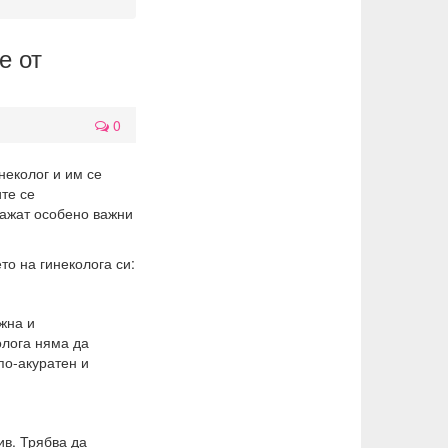
е от
0
неколог и им се
те се
кажат особено важни
то на гинеколога си:
жна и
олога няма да
по-акуратен и
ив. Трябва да