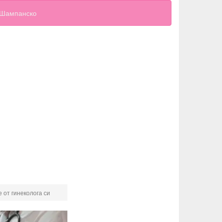
Шампанско
е от гинеколога си