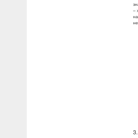
зн
– 
на
не
3