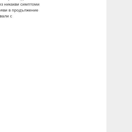
без никакви симптоми
ояви в продължение
ували с