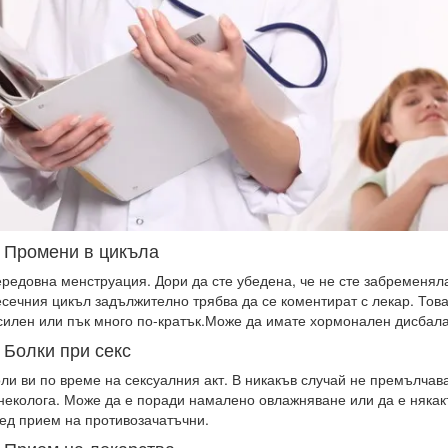
. Промени в цикъла
редовна менструация. Дори да сте убедена, че не сте забременял
сечния цикъл задължително трябва да се коментират с лекар. Това
силен или пък много по-кратък.Може да имате хормонален дисбал
. Болки при секс
ли ви по време на сексуалния акт. В никакъв случай не премълчав
неколога. Може да е поради намалено овлажняване или да е някак
ед прием на противозачатъчни.