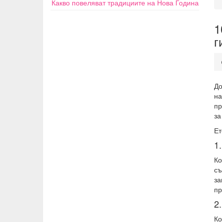
Какво повеляват традициите на Нова Година
1
г
До
на
пр
за
Ет
1
Ко
съ
за
пр
2
Ко