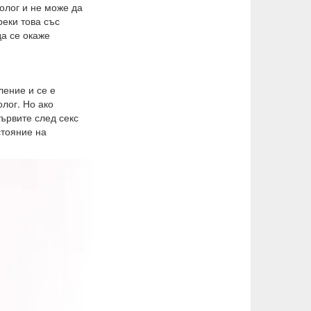
солог и не може да
реки това със
да се окаже
ление и се е
олог. Но ако
кървите след секс
стояние на