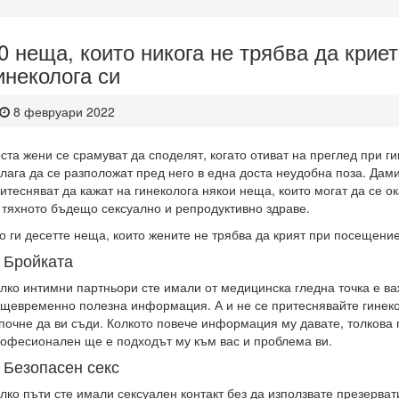
0 неща, които никога не трябва да криет
инеколога си
8 февруари 2022
ста жени се срамуват да споделят, когато отиват на преглед при ги
лага да се разположат пред него в една доста неудобна поза. Дами
итесняват да кажат на гинеколога някои неща, които могат да се о
 тяхното бъдещо сексуално и репродуктивно здраве.
о ги десетте неща, които жените не трябва да крият при посещение
. Бройката
лко интимни партньори сте имали от медицинска гледна точка е ва
щевременно полезна информация. А и не се притеснявайте гинек
почне да ви съди. Колкото повече информация му давате, толкова 
офесионален ще е подходът му към вас и проблема ви.
. Безопасен секс
лко пъти сте имали сексуален контакт без да използвате презерват