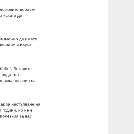
билковите добавки
о искате да
 възможно да имате
ичиниено и парче
„бебе“. Лекарите
 водят по-
те изследвания са
нак за настъпване на
 години, но не е
-полезния за вас