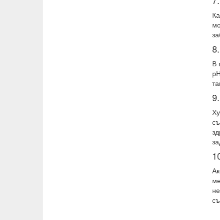
7
Ка
мо
за
8
В 
рН
та
9
Ху
съ
зд
за
1
Ак
ме
не
съ