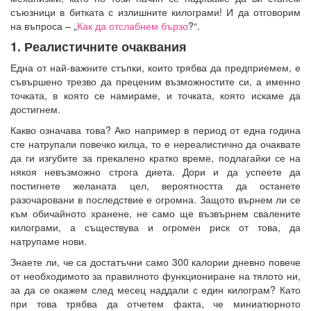
съюзници в битката с излишните килограми! И да отговорим
на въпроса – „
Как да отслабнем бързо
?“.
1. Реалистичните очаквания
Една от най-важните стъпки, които трябва да предприемем, е
съвършено трезво да преценим възможностите си, а именно
точката, в която се намираме, и точката, която искаме да
достигнем.
Какво означава това? Ако например в период от една година
сте натрупали повечко килца, то е нереалистично да очаквате
да ги изгубите за прекалено кратко време, подлагайки се на
някоя невъзможно строга диета. Дори и да успеете да
постигнете желаната цел, вероятността да останете
разочаровани в последствие е огромна. Защото върнем ли се
към обичайното хранене, не само ще възвърнем свалените
килограми, а съществува и огромен риск от това, да
натрупаме нови.
Знаете ли, че са достатъчни само 300 калории дневно повече
от необходимото за правилното функциониране на тялото ни,
за да се окажем след месец наддали с един килограм? Като
при това трябва да отчетем факта, че миниатюрното