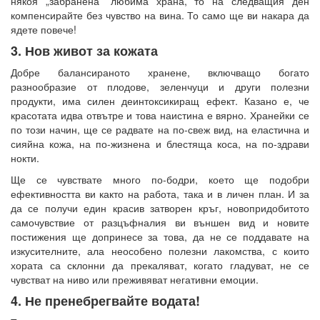
някоя „забранена” любима храна, то на следващия ден
компенсирайте без чувство на вина. То само ще ви накара да
ядете повече!
3. Нов живот за кожата
Добре балансираното хранене, включващо богато
разнообразие от плодове, зеленчуци и други полезни
продукти, има силен деинтоксикиращ ефект. Казано е, че
красотата идва отвътре и това наистина е вярно. Хранейки се
по този начин, ще се радвате на по-свеж вид, на еластична и
сияйна кожа, на по-жизнена и блестяща коса, на по-здрави
нокти.
Ще се чувствате много по-бодри, което ще подобри
ефективността ви както на работа, така и в личен план. И за
да се получи един красив затворен кръг, новопридобитото
самочувствие от разцъфналия ви външен вид и новите
постижения ще допринесе за това, да не се поддавате на
изкусителните, ала неособено полезни лакомства, с които
хората са склонни да прекаляват, когато гладуват, не се
чувстват на ниво или преживяват негативни емоции.
4. Не пренебрегвайте водата!