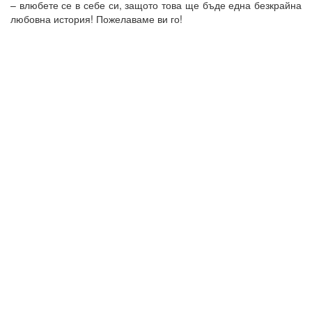
– влюбете се в себе си, защото това ще бъде една безкрайна
любовна история! Пожелаваме ви го!