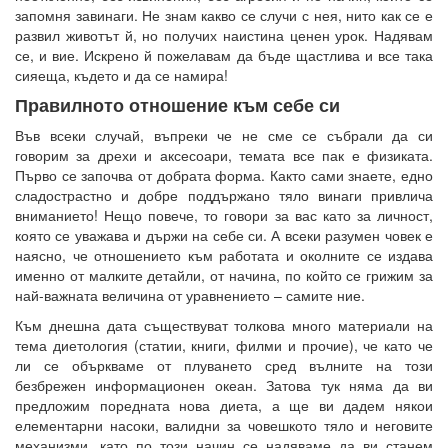
запомня завинаги. Не знам какво се случи с нея, нито как се е
развил животът й, но получих наистина ценен урок. Надявам
се, и вие. Искрено й пожелавам да бъде щастлива и все така
сияеща, където и да се намира!
Правилното отношение към себе си
Във всеки случай, въпреки че не сме се събрали да си
говорим за дрехи и аксесоари, темата все пак е физиката.
Първо се започва от добрата форма. Както сами знаете, едно
сладострастно и добре поддържано тяло винаги привлича
вниманието! Нещо повече, то говори за вас като за личност,
която се уважава и държи на себе си. А всеки разумен човек е
наясно, че отношението към работата и околните се издава
именно от малките детайли, от начина, по който се грижим за
най-важната величина от уравнението – самите ние.
Към днешна дата съществуват толкова много материали на
тема диетология (статии, книги, филми и прочие), че като че
ли се объркваме от плуването сред вълните на този
безбрежен информационен океан. Затова тук няма да ви
предложим поредната нова диета, а ще ви дадем някои
елементарни насоки, валидни за човешкото тяло и неговите
механизми, като по този начин се надяваме да ви станем