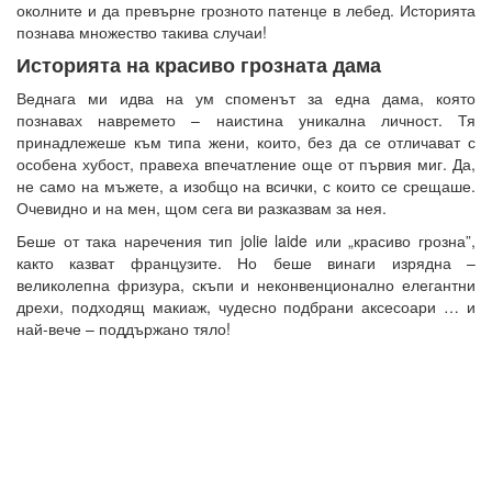
околните и да превърне грозното патенце в лебед. Историята
познава множество такива случаи!
Историята на красиво грозната дама
Веднага ми идва на ум споменът за една дама, която
познавах навремето – наистина уникална личност. Тя
принадлежеше към типа жени, които, без да се отличават с
особена хубост, правеха впечатление още от първия миг. Да,
не само на мъжете, а изобщо на всички, с които се срещаше.
Очевидно и на мен, щом сега ви разказвам за нея.
Беше от така наречения тип jolie laide или „красиво грозна”,
както казват французите. Но беше винаги изрядна –
великолепна фризура, скъпи и неконвенционално елегантни
дрехи, подходящ макиаж, чудесно подбрани аксесоари … и
най-вече – поддържано тяло!