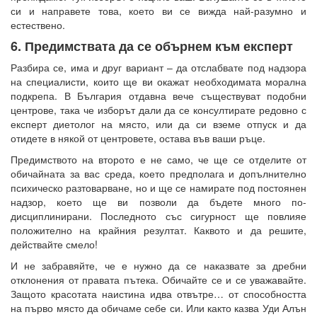
си и направете това, което ви се вижда най-разумно и
естествено.
6. Предимствата да се обърнем към експерт
Разбира се, има и друг вариант – да отслабвате под надзора
на специалисти, които ще ви окажат необходимата морална
подкрепа. В България отдавна вече съществуват подобни
центрове, така че изборът дали да се консултирате редовно с
експерт диетолог на място, или да си вземе отпуск и да
отидете в някой от центровете, остава във ваши ръце.
Предимството на второто е не само, че ще се отделите от
обичайната за вас среда, което предполага и допълнително
психическо разтоварване, но и ще се намирате под постоянен
надзор, което ще ви позволи да бъдете много по-
дисциплинирани. Последното със сигурност ще повлияе
положително на крайния резултат. Каквото и да решите,
действайте смело!
И не забравяйте, че е нужно да се наказвате за дребни
отклонения от правата пътека. Обичайте се и се уважавайте.
Защото красотата наистина идва отвътре… от способността
на първо място да обичаме себе си. Или както казва Уди Алън