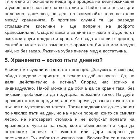
Тя е едно от основните неща при процеса на деинтоксикация
и успешното спазване на всяка диета. Пийте поне по литър и
половина, даже два, на ден, но внимавайте това да става
между храненията. В противен случай тя ще разреди
стомашните киселини и ще попречи на доброто
храносмилане. Същото важи и за динята – яжте я отделно от
всякакви други плодове и храна. Ако водата не ви е приятна,
спокойно може да я замените с ароматен билков или плодов
чай, но без захар. Лъжичка хубав пчелен мед е достатъчна.
5. Храненето – колко пъти дневно?
Всички сме чували известната поговорка „Закуската изяж сам,
обяда сподели с приятел, а вечерята дай на врага“. Да, но
дали действително е истина? Според нас всичко е
индивидуално. Някой може и да обича да се храни така, без
никакви проблеми, и да поддържа нормално тегло. На други
празният стомах преди лягане им пречи да заспят точно като
пълния и чувството за тежест. Трети предпочитат да се хранят
по няколко пъти на ден, но на малки порции, които се смилат
лесно, не натоварват стомаха и не допускат появата на
дразнещото чувство на глад, което обикновено ни кара да
похапваме повече от нужното или дори направо да
преяждаме. Тук изборът е изцяло ваш. Вслушайте се в тялото