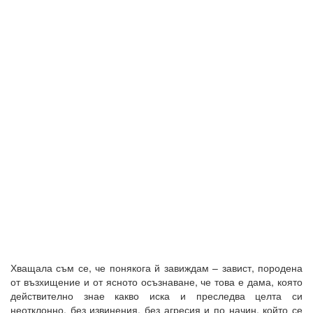
Хващала съм се, че понякога й завиждам – завист, породена
от възхищение и от ясното осъзнаване, че това е дама, която
действително знае какво иска и преследва целта си
неотклонно, без извинения, без агресия и по начин, който се