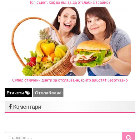
Топ съвет. Как да ям, за да отслабна трайно?
Супер откачени диети за отслабване, които работят безотказно
Етикети
Отслабване
Коментари