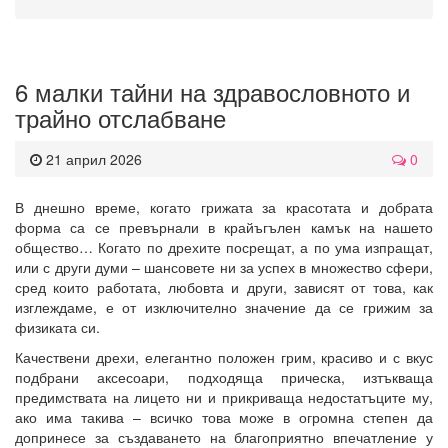
6 малки тайни на здравословното и
трайно отслабване
21 април 2026
0
В днешно време, когато грижата за красотата и добрата
форма са се превърнали в крайъгълен камък на нашето
общество… Когато по дрехите посрещат, а по ума изпращат,
или с други думи – шансовете ни за успех в множество сфери,
сред които работата, любовта и други, зависят от това, как
изглеждаме, е от изключително значение да се грижим за
физиката си.
Качествени дрехи, елегантно положен грим, красиво и с вкус
подбрани аксесоари, подходяща прическа, изтъкваща
предимствата на лицето ни и прикриваща недостатъците му,
ако има такива – всичко това може в огромна степен да
допринесе за създаването на благоприятно впечатление у