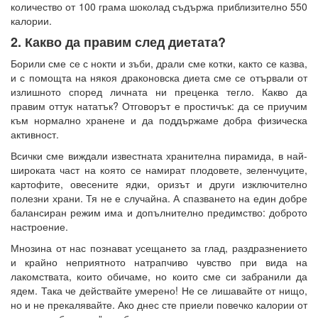
количество от 100 грама шоколад съдържа приблизително 550
калории.
2. Какво да правим след диетата?
Борили сме се с нокти и зъби, драли сме котки, както се казва,
и с помощта на някоя драконовска диета сме се отървали от
излишното според личната ни преценка тегло. Какво да
правим оттук нататък? Отговорът е простичък: да се приучим
към нормално хранене и да поддържаме добра физическа
активност.
Всички сме виждали известната хранителна пирамида, в най-
широката част на която се намират плодовете, зеленчуците,
картофите, овесените ядки, оризът и други изключително
полезни храни. Тя не е случайна. А спазването на един добре
балансиран режим има и допълнително предимство: доброто
настроение.
Мнозина от нас познават усещането за глад, раздразнението
и крайно неприятното натрапчиво чувство при вида на
лакомствата, които обичаме, но които сме си забранили да
ядем. Така че действайте умерено! Не се лишавайте от нищо,
но и не прекалявайте. Ако днес сте приели повечко калории от