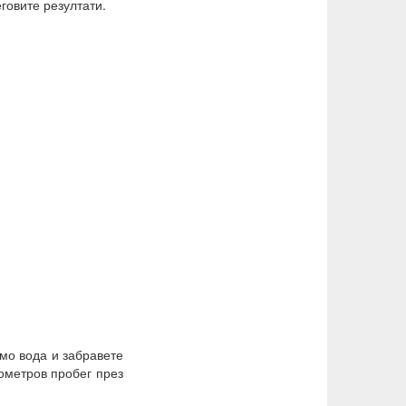
еговите резултати.
амо вода и забравете
лометров пробег през