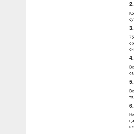
2
Ко
су
3
75
ор
си
4
Во
са
5
Во
тя
6
На
ци
из