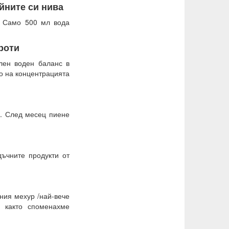
йните си нива
. Само 500 мл вода
роти
лен воден баланс в
то на концентрацията
о. След месец пиене
дъчните продукти от
ния мехур /най-вече
и както споменахме