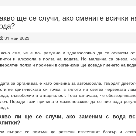
акво ще се случи, ако смените всички н
ода?
31 май 2023
ясно сме, че е по- разумно и здравословно да се откажем от 
питки и алкохола в полза на водата. Но малцина са онези, ко
вероятни ползи и промени в организма ще доведе пиенето на вода
дата за организма е като бензина за автомобила, твърдят диетол
стигне критическата си точка, в тялото ни светва червената л
жда, главоболие и отпадналост. Това означава, че обезводняван
леч. Поради тази причина е жизненоважно да се пие вода регул
жда.
акво ли ще се случи, ако заменим с вода вс
апитки?
зи въпрос се помъчи да разясни известният блогър и лекто