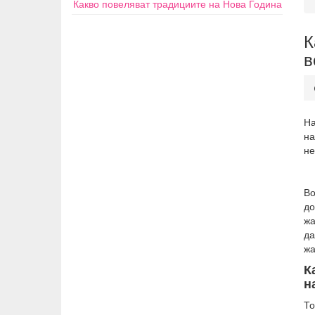
Какво повеляват традициите на Нова Година
К
в
На
на
не
Во
до
жа
да
жа
К
н
То