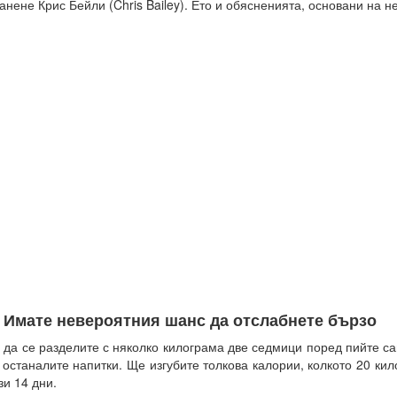
анене Крис Бейли (Chris Bailey). Ето и обясненията, основани на н
. Имате невероятния шанс да отслабнете бързо
 да се разделите с няколко килограма две седмици поред пийте с
 останалите напитки. Ще изгубите толкова калории, колкото 20 ки
зи 14 дни.