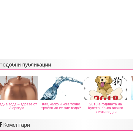
Подобни публикации
дна вода – здраве от
Как, колко и кога точно
2018 е годината на
Аюрведа
трябва да се пие вода?
Кучето. Какво очаква
всички зодии
Коментари