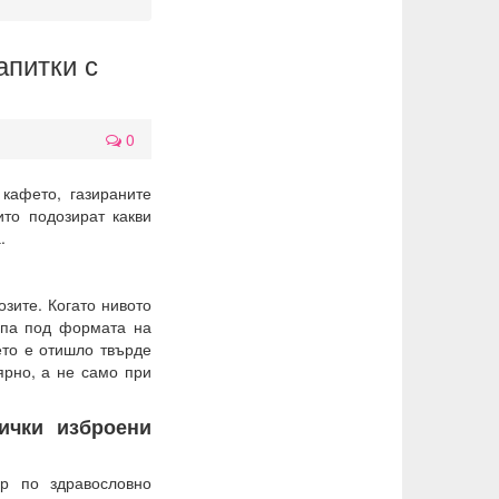
апитки с
0
кафето, газираните
ито подозират какви
.
озите. Когато нивото
ампа под формата на
ето е отишло твърде
ярно, а не само при
ички изброени
р по здравословно