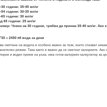
-30 години: 35-40 мл/кг
-54 години: 30-35 мл/кг
-65 години: 30 мл/кг
д 65 години: 25 мл/кг
имер: Човек на 30 години, трябва да приема 35-40 мл/кг. Ако е
*35 = 2450 ml вода за деня
ва смятане на водата е особено важно за тези, които спазват няка
анителен режим. Така както е важно да се сметнат калориите. Ако 
лории и воден прием на ръка, има готов калориен калкулатор за це