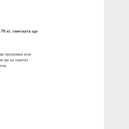
 70 кг, сметката ще
ква програма или
не ви се смятат
лта.