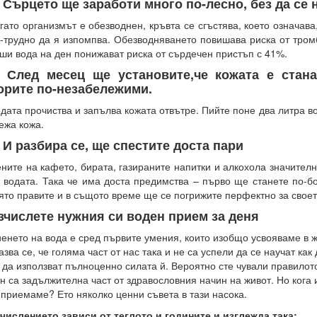
. Сърцето ще заработи много по-лесно, без да се
гато организмът е обезводнен, кръвта се сгъстява, което означава
-трудно да я изпомпва. Обезводняването повишава риска от тро
ши вода на ден понижават риска от сърдечен пристъп с 41%.
. След месец ще установите,че кожата е стана
орите по-незабележими.
дата прочиства и запълва кожата отвътре. Пийте поне два литра во
ежа кожа.
. И разбира се, ще спестите доста пари
ните на кафето, бирата, газираните напитки и алкохола значител
 водата. Така че има доста предимства – първо ще станете по-бо
ято правите и в същото време ще се погрижите перфектно за своет
зчислете нужния си воден прием за деня
енето на вода е сред първите умения, които изобщо усвояваме в жи
азва се, че голяма част от нас така и не са успели да се научат как 
 да използват пълноценно силата й. Вероятно сте чували правилот
н са задължителна част от здравословния начин на живот. Но кога 
 приемаме? Ето няколко ценни съвета в тази насока.
числението зависи от теглото и годините и изглежда така: