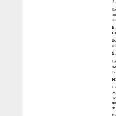
7
Ко
по
ча
8
п
Во
св
9
Це
на
ко
И
Пи
ок
че
де
ги
Из