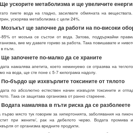
.Ще ускорите метаболизма и ще увеличите енерги
гато пиете вода на гладно, засилвате обмяната на веществата
трин, ускорява метаболизма с цели 24%.
. Мозъкът ще започне да работи на по-високи обо
-85% от мозъка се състои от вода. Затова, поддържайки прави
ганизма, вие му давате гориво за работа. Така повишавате и ниво
 в пъти.
. Ще започнете по-малко да се храните
дата намалява апетита, което неминуемо се отразява на теглот
мо на вода, ще сте поне с 5-7 килограма надолу.
. По-бърдо ще изхвърлите токсините от тялото
дата по абсолютно естествен начин изхвърля токсините и отпа
лото. Така се защитава организма от ранно стареене.
. Водата намалява в пъти риска да се разболеете
 първо място тук говорим за хипертонията, заболявания на пикоч
стит при жените/, рак на дебелото черво. Водата промива 
хвърля от организма вредните продукти.