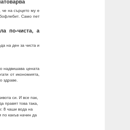
 натоварва
, че на сърцето му е
мбофлебит. Само пет
ла по-чиста, а
да на ден за чиста и
но надвишава цената
гати от икономията,
о здраве.
вота си. И все пак,
да правят това така,
о: 8 чаши вода на
и по какъв начин да