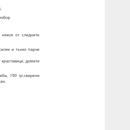
.
избор
 някоя от следните
осилек и тънко парче
т краставици, домати
иба, 150 гр.сварени
нан.