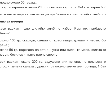
лешко-около 50 грама..
твърти вариант – около 200 гр. сварени картофи, 3-4 с.л. варен боб
м всеки от вариантите може да прибавите малка филийка хляб по 
еню за вечеря
рви вариант– две филийки хляб по избор. Към тях прибавете
бавки:
около 100 гр. скариди, салата от краставици, домати и чесън, б
рене ;
около 50 гр. нарязана на ситно шунка или пилешко месо, салата о
чесън, босилек и тънко парче сирене;
ори вариант около 200 гр. задушена или печена, но нетлъста р
ртофи, зелена салата с дресинг от кисело мляко или горчица, 1 ба