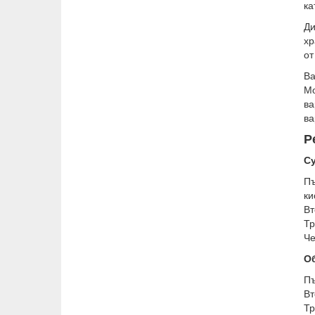
ка
Ди
хр
от
Ва
Мо
ва
ва
Р
Су
Пъ
ки
Вт
Тр
Че
О
Пъ
Вт
Тр