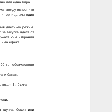
ино или една бира.
рема между основните
о и горчица или един
ашия диетичен режим.
 за закуска ядете от
ържате към избрания
а има ефект
50 гр. обезмаслено
ка и банан.
ртокал, 1 ябълка
кови.
а шунка, бекон или