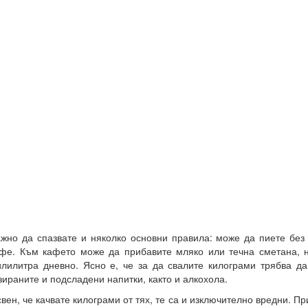
жно да спазвате и няколко основни правила: може да пиете без
фе. Към кафето може да прибавите мляко или течна сметана, н
лилитра дневно. Ясно е, че за да свалите килограми трябва да
зираните и подсладени напитки, както и алкохола.
вен, че качвате килограми от тях, те са и изключително вредни. П