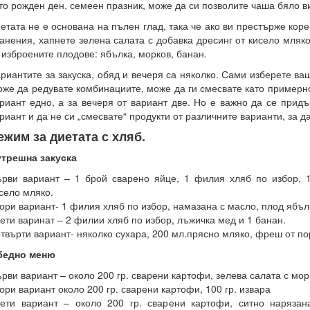
то рожден ден, семеен празник, може да си позволите чаша бяло в
етата не е основана на пълен глад, така че ако ви престърже ко
анения, хапнете зелена салата с добавка дресинг от кисело мляк
 изброените плодове: ябълка, морков, банан.
риантите за закуска, обяд и вечеря са няколко. Сами изберете в
же да редувате комбинациите, може да ги смесвате като примерно
риант едно, а за вечеря от вариант две. Но е важно да се прид
риант и да не си „смесвате“ продукти от различните варианти, за д
ежим за диетата с хляб.
трешна закуска
рви вариант – 1 брой сварено яйце, 1 филия хляб по избор, 1
село мляко.
ори вариант- 1 филия хляб по избор, намазана с масло, плод ябъл
ети варинат – 2 филии хляб по избор, лъжичка мед и 1 банан.
твърти вариант- няколко сухара, 200 мл.прясно мляко, фреш от по
бедно меню
рви вариант – около 200 гр. сварени картофи, зелева салата с мор
ори вариант около 200 гр. сварени картофи, 100 гр. извара
ети вариант – около 200 гр. сварени картофи, ситно нарязан