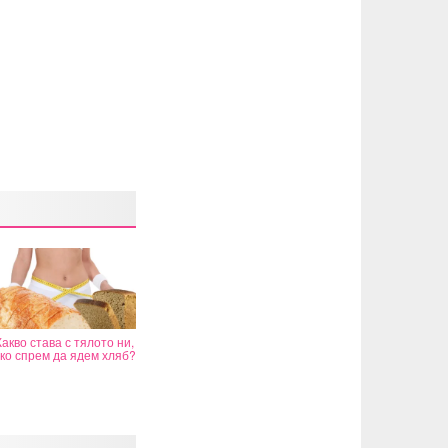
Какво става с тялото ни,
ко спрем да ядем хляб?