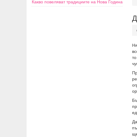
Какво повеляват традициите на Нова Година
Д
Ня
вс
то
чу
Пр
ре
о
ор
Бъ
пр
ед
Да
пъ
ще