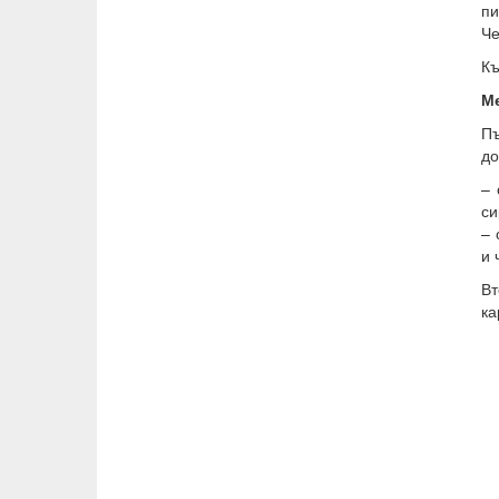
пи
Че
Къ
М
Пъ
до
– 
си
– 
и 
Вт
ка