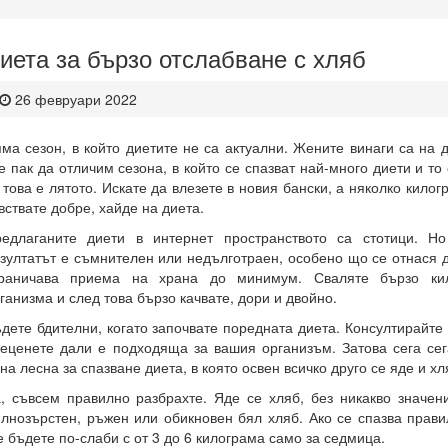
иета за бързо отслабване с хляб
26 февруари 2022
ма сезон, в който диетите не са актуални. Жените винаги са на 
е пак да отличим сезона, в който се спазват най-много диети и т
 това е лятото. Искате да влезете в новия бански, а няколко килог
вствате добре, хайде на диета.
едлаганите диети в интернет пространството са стотици. Н
зултатът е съмнителен или недълготраен, особено що се отнася д
граничава приема на храна до минимум. Сваляте бързо кил
ганизма и след това бързо качвате, дори и двойно.
дете бдителни, когато започвате поредната диета. Консултирайте
еценете дали е подходяща за вашия организъм. Затова сега се
на лесна за спазване диета, в която освен всичко друго се яде и хл
, съвсем правилно разбрахте. Яде се хляб, без никакво значен
лнозърстен, ръжен или обикновен бял хляб. Ако се спазва прави
 бъдете по-слаби с от 3 до 6 килограма само за седмица.