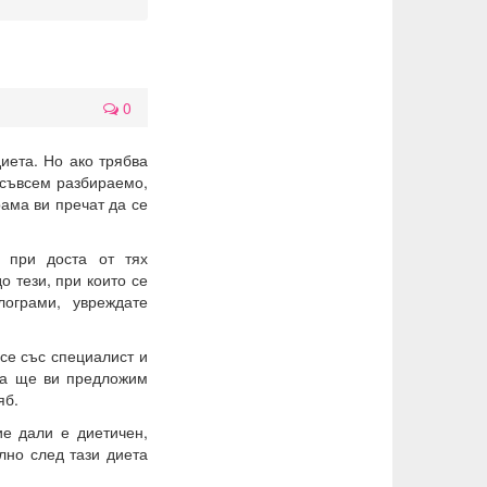
0
диета. Но ако трябва
о съвсем разбираемо,
рама ви пречат да се
о при доста от тях
о тези, при които се
ограми, увреждате
 се със специалист и
га ще ви предложим
яб.
ие дали е диетичен,
лно след тази диета