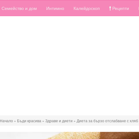
Семейство и дом
Интимно
Калейдоскоп
Рецепти
Начало
»
Бъди красива
»
Здраве и диети
»
Диета за бързо отслабване с хляб