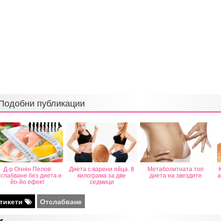
Подобни публикации
Д-р Огнян Пелов:
Диета с варени яйца. 8
Метаболитната топ
слабване без диета и
килограма за две
диета на звездите
а
йо-йо ефект
седмици
тикети
Отслабване