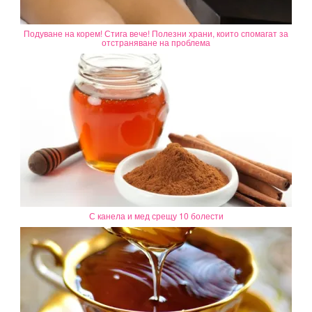
Подуване на корем! Стига вече! Полезни храни, които спомагат за
отстраняване на проблема
С канела и мед срещу 10 болести