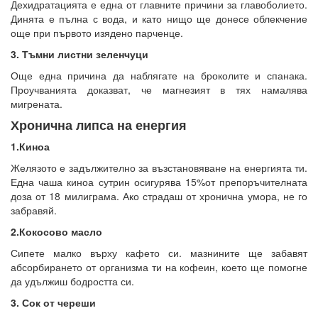
Дехидратацията е една от главните причини за главоболието.
Динята е пълна с вода, и като нищо ще донесе облекчение
още при първото изядено парченце.
3. Тъмни листни зеленчуци
Още една причина да наблягате на броколите и спанака.
Проучванията доказват, че магнезият в тях намалява
мигрената.
Хронична липса на енергия
1.Киноа
Желязото е задължително за възстановяване на енергията ти.
Една чаша киноа сутрин осигурява 15%от препоръчителната
доза от 18 милиграма. Ако страдаш от хронична умора, не го
забравяй.
2.Кокосово масло
Сипете малко върху кафето си. мазнините ще забавят
абсорбирането от организма ти на кофеин, което ще помогне
да удължиш бодростта си.
3. Сок от череши