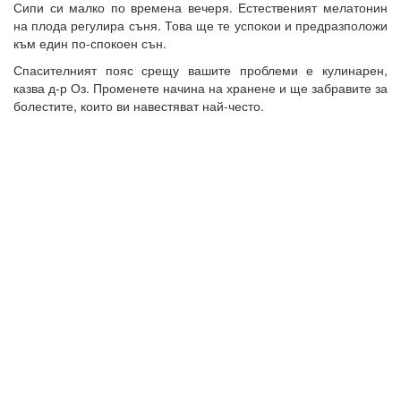
Сипи си малко по времена вечеря. Естественият мелатонин
на плода регулира съня. Това ще те успокои и предразположи
към един по-спокоен сън.
Спасителният пояс срещу вашите проблеми е кулинарен,
казва д-р Оз. Променете начина на хранене и ще забравите за
болестите, които ви навестяват най-често.