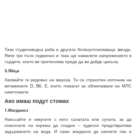
Тази студеноводна риба е другата болкоуспокояваща звезда.
Яжте три пъти седмично и така ще намалите напрежението в
гърдите, което ви притеснява преди да ви дойде цикъла.
3.Яйца
Хапвайте ги редовно на закуска. Те са страхотен източник на
витамините D, B6, Е, които помагат за облекчаване на МПС
симптомите
Ако имаш подут стомах
1.Магданоз
Накъсайте и овкусете с него салатата или супата, за да
помогнете на корема да спадне – чудесно предотвратява
задържането на вода. И само магданоз да хапнете пак е