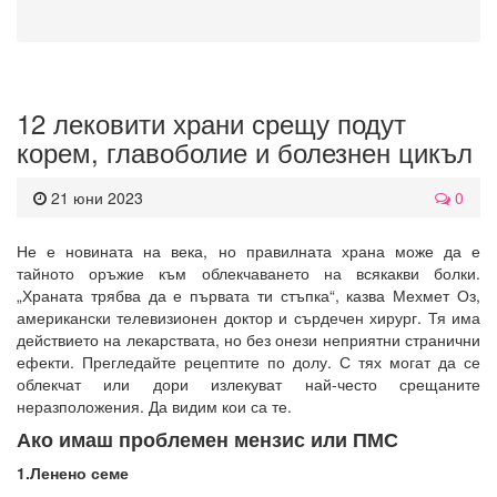
12 лековити храни срещу подут
корем, главоболие и болезнен цикъл
21 юни 2023
0
Не е новината на века, но правилната храна може да е
тайното оръжие към облекчаването на всякакви болки.
„Храната трябва да е първата ти стъпка“, казва Мехмет Оз,
американски телевизионен доктор и сърдечен хирург. Тя има
действието на лекарствата, но без онези неприятни странични
ефекти. Прегледайте рецептите по долу. С тях могат да се
облекчат или дори излекуват най-често срещаните
неразположения. Да видим кои са те.
Ако имаш проблемен мензис или ПМС
1.Ленено семе