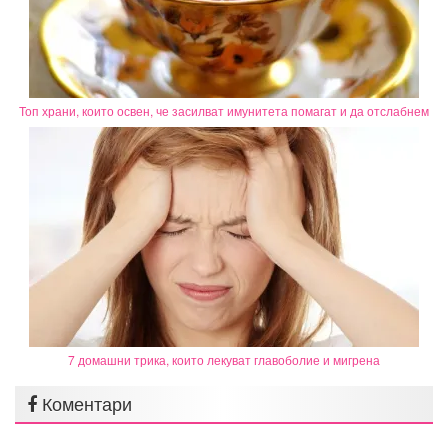
Топ храни, които освен, че засилват имунитета помагат и да отслабнем
7 домашни трика, които лекуват главоболие и мигрена
Коментари