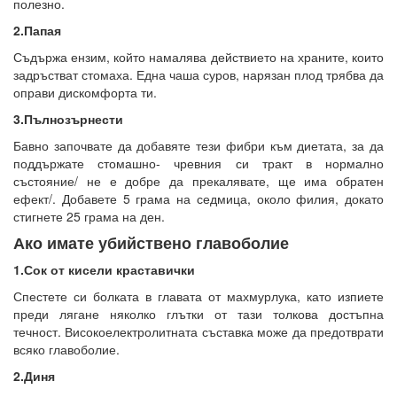
полезно.
2.Папая
Съдържа ензим, който намалява действието на храните, които
задръстват стомаха. Една чаша суров, нарязан плод трябва да
оправи дискомфорта ти.
3.Пълнозърнести
Бавно започвате да добавяте тези фибри към диетата, за да
поддържате стомашно- чревния си тракт в нормално
състояние/ не е добре да прекалявате, ще има обратен
ефект/. Добавете 5 грама на седмица, около филия, докато
стигнете 25 грама на ден.
Ако имате убийствено главоболие
1.Сок от кисели краставички
Спестете си болката в главата от махмурлука, като изпиете
преди лягане няколко глътки от тази толкова достъпна
течност. Високоелектролитната съставка може да предотврати
всяко главоболие.
2.Диня