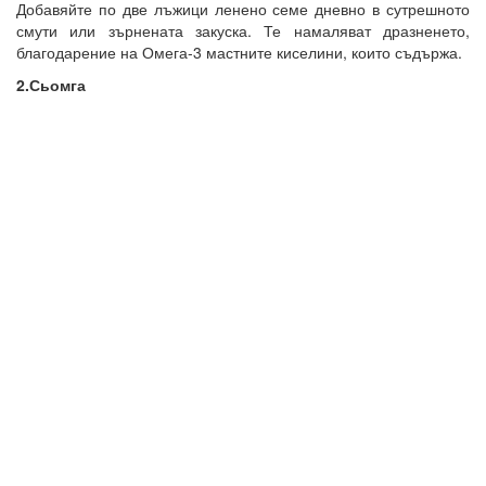
Добавяйте по две лъжици ленено семе дневно в сутрешното
смути или зърнената закуска. Те намаляват дразненето,
благодарение на Омега-3 мастните киселини, които съдържа.
2.Сьомга