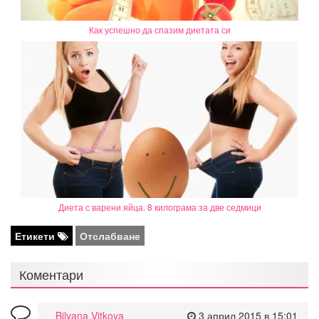
Как успешно да спазим диетата си
Диета с варени яйца. 8 килограма за две седмици
Етикети
Отслабване
Коментари
Bilyana Vitkova
3 април 2015 в 15:01