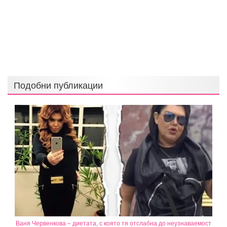
Подобни публикации
Ваня Червенкова – диетата, с която тя отслабна до неузнаваемост