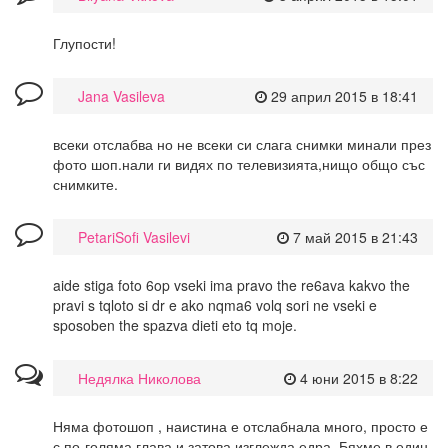
Глупости!
Jana Vasileva
29 април 2015 в 18:41
всеки отслабва но не всеки си слага снимки минали през
фото шоп.нали ги видях по телевизията,нищо общо със
снимките.
PetariSofi Vasilevi
7 май 2015 в 21:43
aide stiga foto 6op vseki ima pravo the re6ava kakvo the
pravi s tqloto si dr e ako nqma6 volq sori ne vseki e
sposoben the spazva dieti eto tq moje.
Недялка Николова
4 юни 2015 в 8:22
Няма фотошоп , наистина е отслабнала много, просто е
с по-голяма глава и затова изглежда едра. Бяхме в един