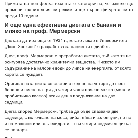
Примата на поп фолка този път е категорична, че изцяло ще
промени хранителния си режим и ще върне фигурата си от
преди 10 години.
И още една ефективна диетата с банани и
мляко на проф. Мермерски
Диетата датира още от 1934 г., когато лекар в Университета
„Джон Хопкинс“ я разработва за пациенти с диабет.
Днес, проф. Мермерски е преработил диетата, тъй като тя не
осигурява достатъчно хранителни вещества. Ниското им
съдържание на калории води до липса на енергията, от която
хората се нуждаят.
Оригиналната диета се състои от ядене на четири до шест
банана и пиене на три до четири чаши прясно мляко (може и
пробиотично кисело) всеки ден в продължение на две
седмици.
Диета според Мермерски, трябва да бъде спазвана две
седмици, с включване на месо, риба, яйца и зеленчуци, но не
и на мазнини или въглехидрати. Този четири-седмичен цикъл
се повтаря.