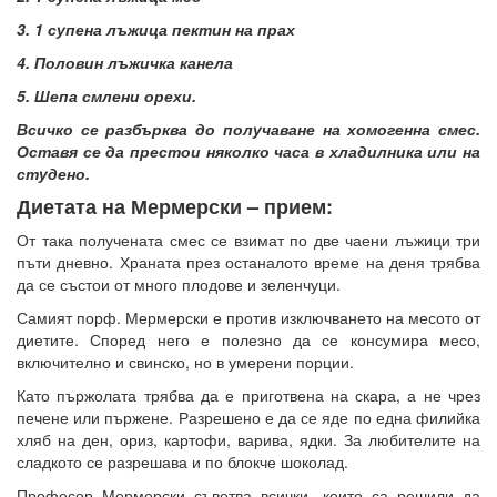
3. 1 супена лъжица пектин на прах
4. Половин лъжичка канела
5. Шепа смлени орехи.
Всичко се разбърква до получаване на хомогенна смес.
Оставя се да престои няколко часа в хладилника или на
студено.
Диетата на Мермерски – прием:
От така получената смес се взимат по две чаени лъжици три
пъти дневно. Храната през останалото време на деня трябва
да се състои от много плодове и зеленчуци.
Самият порф. Мермерски е против изключването на месото от
диетите. Според него е полезно да се консумира месо,
включително и свинско, но в умерени порции.
Като пържолата трябва да е приготвена на скара, а не чрез
печене или пържене. Разрешено е да се яде по една филийка
хляб на ден, ориз, картофи, варива, ядки. За любителите на
сладкото се разрешава и по блокче шоколад.
Професор Мермерски съветва всички, които са решили да