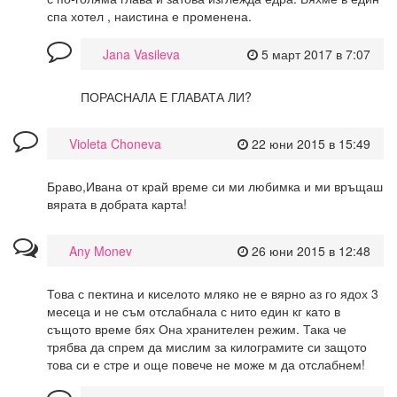
спа хотел , наистина е променена.
Jana Vasileva
5 март 2017 в 7:07
ПОРАСНАЛА Е ГЛАВАТА ЛИ?
Violeta Choneva
22 юни 2015 в 15:49
Браво,Ивана от край време си ми любимка и ми връщаш
вярата в добрата карта!
Any Monev
26 юни 2015 в 12:48
Това с пектина и киселото мляко не е вярно аз го ядох 3
месеца и не съм отслабнала с нито един кг като в
същото време бях Она хранителен режим. Така че
трябва да спрем да мислим за килограмите си защото
това си е стре и още повече не може м да отслабнем!