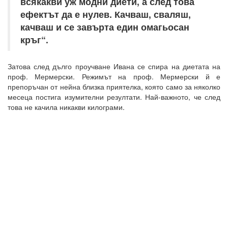
всякакви уж модни диети, а след това
ефектът да е нулев. Качваш, сваляш,
качваш и се завърта един омагьосан
кръг“.
Затова след дълго проучване Ивана се спира на диетата на
проф. Мермерски. Режимът на проф. Мермерски й е
препоръчан от нейна близка приятелка, която само за няколко
месеца постига изумителни резултати. Най-важното, че след
това не качила никакви килограми.