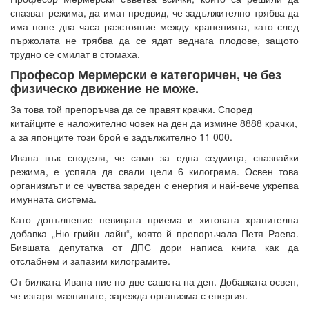
спазват режима, да имат предвид, че задължително трябва да
има поне два часа разстояние между храненията, като след
пържолата не трябва да се ядат веднага плодове, защото
трудно се смилат в стомаха.
Професор Мермерски е категоричен, че без
физическо движение не може.
За това той препоръчва да се правят крачки. Според
китайците е наложително човек на ден да измине 8888 крачки,
а за японците този брой е задължително 11 000.
Ивана пък споделя, че само за една седмица, спазвайки
режима, е успяла да свали цели 6 килограма. Освен това
организмът и се чувства зареден с енергия и най-вече укрепва
имунната система.
Като допълнение певицата приема и хитовата хранителна
добавка „Ню грийн лайн“, която й препоръчала Петя Раева.
Бившата депутатка от ДПС дори написа книга как да
отслабнем и запазим килограмите.
От билката Ивана пие по две сашета на ден. Добавката освен,
че изгаря мазнините, зарежда организма с енергия.