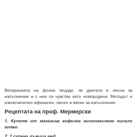
Ветеранката на фолка твърди, че диетата е лесна за
изпълнение и с нея се чувства като новородена. Методът е
изключително ефикасен, лесен и евтин за изпълнение.
Рецептата на проф. Мермерски
1
. Ку
пете от магазина кофичка нискомаслено кисело
мляко
2. 1 супена лъжица мед