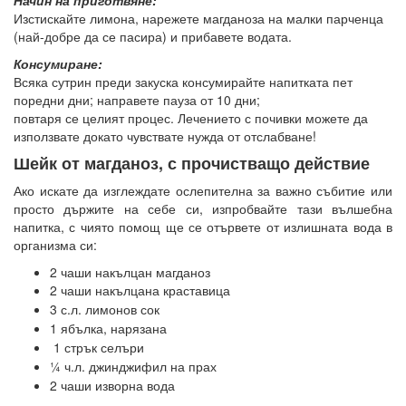
Изстискайте лимона, нарежете магданоза на малки парченца
(най-добре да се пасира) и прибавете водата.
Консумиране:
Всяка сутрин преди закуска консумирайте напитката пет
поредни дни; направете пауза от 10 дни;
повтаря се целият процес. Лечението с почивки можете да
използвате докато чувствате нужда от отслабване!
Шейк от магданоз, с прочистващо действие
Ако искате да изглеждате ослепителна за важно събитие или
просто държите на себе си, изпробвайте тази вълшебна
напитка, с чиято помощ ще се отървете от излишната вода в
организма си:
2 чаши накълцан магданоз
2 чаши накълцана краставица
3 с.л. лимонов сок
1 ябълка, нарязана
1 стрък селъри
¼ ч.л. джинджифил на прах
2 чаши изворна вода