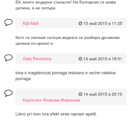
Ей, много модерни станахте! На български се казва
целина, а не селъри.
Kali Mali
13 май 2015 в 11:25
Като се напише селъри,веднага се разбира дръжкова
целина-по-кратко е.
Galq Pencheva
14 май 2015 в 19:31
tova s magdanozat pomaga testvano e veche naistina
pomaga.
14 май 2015 в 20:10
Корнелия Живкова Маринова
Li4no pri men ima efekt ve4e nqmam apetit.