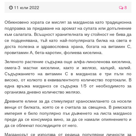
11 юли 2022
8
Обикновено хората си мислят за магданоза като традиционна
подправка за придаване на аромат на супата или допълнение
към салатата. Всъщност хранителната му стойност не бива да
се подценявана, тъй като най-популярната билка на света е
доста полезна и здравословна храна, богата на витамин С,
провитамин А, бета-каротин, фолиева киселина.
Зеленото растение съдържа още алфа-линоленова киселина,
омега-3 мастни киселини, както и желязо, калций, калий.
Съдържанието на витамин С в магданоза е три пъти по
високо, от колкото в еквивалентното количество портокали. В
една връзка магданоз се съдържа 1/5 от необходимото за
организма дневно количество желязо.
Древните елини за да стимулират храносмилането са носели
венци от билката, която се е считала за свещена. В римската
империя е било популярно пък дъвченето на листа магданоз
преди да се консумира вино, за да се намали опиянението и
да се облекчат последиците от него.
Магданозът се използва от редица популярни личности за