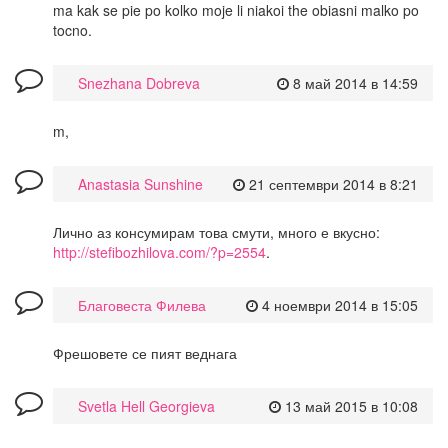
ma kak se pie po kolko moje li niakoi the obiasni malko po
tocno.
Snezhana Dobreva
8 май 2014 в 14:59
m,
Anastasia Sunshine
21 септември 2014 в 8:21
Лично аз консумирам това смути, много е вкусно:
http://stefibozhilova.com/?p=2554
.
Благовеста Филева
4 ноември 2014 в 15:05
Фрешовете се пият веднага
Svetla Hell Georgieva
13 май 2015 в 10:08