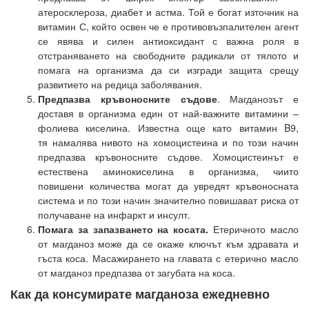
атеросклероза, диабет и астма. Той е богат източник на
витамин С, който освен че е противовъзпалителен агент
се явява и силен антиоксидант с важна роля в
отстраняването на свободните радикали от тялото и
помага на организма да си изгради защита срещу
развитието на редица заболявания.
Предпазва кръвоносните съдове
. Магданозът е
доставя в организма един от най-важните витамини –
фолиева киселина. Известна още като витамин B9,
тя намалява нивото на хомоцистеина и по този начин
предпазва кръвоносните съдове. Хомоцистеинът е
естествена аминокиселина в организма, чиито
повишени количества могат да увредят кръвоносната
система и по този начин значително повишават риска от
получаване на инфаркт и инсулт.
Помага за запазването на косата.
Етеричното масло
от магданоз може да се окаже ключът към здравата и
гъста коса. Масажирането на главата с етерично масло
от магданоз предпазва от загубата на коса.
Как да консумирате магданоза ежедневно