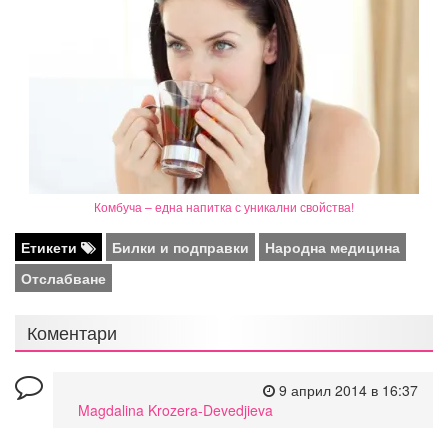
Комбуча – една напитка с уникални свойства!
Етикети
Билки и подправки
Народна медицина
Отслабване
Коментари
9 април 2014 в 16:37
Magdalina Krozera-Devedjieva