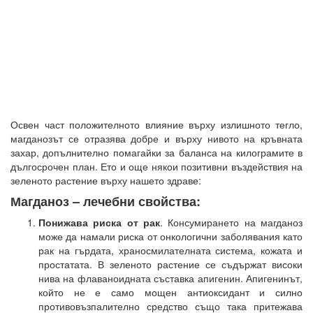
Освен част положителното влияние върху излишното тегло,
магданозът се отразява добре и върху нивото на кръвната
захар, допълнително помагайки за баланса на килограмите в
дългосрочен план. Ето и още някои позитивни въздействия на
зеленото растение върху нашето здраве:
Магданоз – лечебни свойства:
Понижава риска от рак
. Консумирането на магданоз
може да намали риска от онкологични заболявания като
рак на гърдата, храносмилателната система, кожата и
простатата. В зеленото растение се съдържат високи
нива на флаваноидната съставка апигенин. Апигенинът,
който не е само мощен антиоксидант и силно
противовъзпалително средство също така притежава