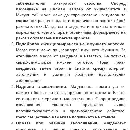
забележителни антиракови свойства. Според
изследване на Салман Хайдер от университета в
Мисури той може може да спре растежа на туморните
клетки при рак на гърдата и ограничава цялостния брой
ракови клетки. Магданозът съдържа и етеричното масло
миристицин, което спира и ограничава формирането на
ракови образования в белите дробове.
Подобрява функционирането на имунната система
.
Магданозът може да „коригира“ имунната функция. За
етеричното масло от магданоз е известно, че потиска
свръх-стимулиран имунен отговор. Това прави
магданоза важен играч в битката срещу алергии,
автоимунни и различни хронични възпалителни
заболявания.
Надвива възпаленията
. Магданозът помага да се
намалят болките и отока, причинено от артрита. В него
се съдържа етеричното масло евгенол. Според редица
изследвания евгенолът притежава силно
противовъзпалително и противоартритно действие,
което съществено намалява подуването на ставите.
Помага при разични заболявания
. Магданозът
предпазва от широк спектър заболявания –