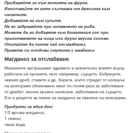
Прибавяйте го към ястията на фурна.
Използвайте го като съставка от дресинга към
салатите.
Добавяйте го към супите.
Не го забравяйте при готвенето на риба.
Можете да го добавяте към доматения сос при
приготвянето на пица или други вкусни сосове.
Опитайте да пиете чай от магданоз.
Правете си плодови смутита с магданоз.
Магданоз за отслабване
Мазнините застрашават здравето и значително влияят върху
работата на органите, като например: сърцето, бъбреците,
черния дроб, ставите и др. Хората, които страдат от излишък
на килограми обикновено имат по-голям риск за заболяване
от диабет, високо кръвно налягане, заболяване на сърцето.
Ето и рецепта за пиене на магданоз за сваляне на килограми.
Продукти за един ден:
1/2 връзка магданоз;
1 лимон;
чаша вода.
Начин на приготвяне: