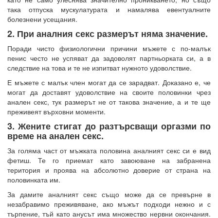
така отпуска мускулатурата и намалява евентуалните
болезнени усещания.
2. При аналния секс размерът няма значение.
Поради чисто физиологични причини мъжете с по-малък
пенис често не успяват да задоволят партньорката си, а в
следствие на това и те не изпитват нужното удоволствие.
Е мъжете с малък член могат да се зарадват. Доказано е, че
могат да доставят удоволствие на своите половинки чрез
анален секс, тук размерът не от такова значение, а и те ще
преживеят върховни моменти.
3. Жените стигат до разтърсващи оргазми по
време на анален секс.
За голяма част от мъжката половина аналният секс си е вид
фетиш. Те го приемат като завоюване на забранена
територия и проява на абсолютно доверие от страна на
половинката им.
За дамите аналният секс също може да се превърне в
незабравимо преживяване, ако мъжът подходи нежно и с
търпение, тъй като анусът има множество нервни окончания.