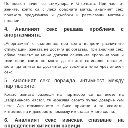
По косвен начин се стимулира и G-точката. При част от
жените, които са с леко обърната матка, аналният секс
понякога предизвиква и дълбоки и разтъсващи маточни
оргазми.
4. Аналният секс решава проблема с
аноргазмията.
„Аноргазмия“ е състояние, при което въпреки различните
стимулации, жената не достига до оргазъм. При аналния секс
обаче пенисът на мъжа докосва основните ерогенни зони и
тези жени, които не могат да изпитат вагинален оргазъм,
могат да опитат да достигнат до връхната точка чрез анален
секс.
5. Аналният секс поражда интимност между
партньорите.
Когато жената разреши на партньора си да влезе на
„забраненото място“, тя изразява своето пълно доверие към
него. Ако изживяването е било приятно и за двамата,
интимността и доверието помежду им стават много силни.
6. Аналният секс изисква спазване на
определени хигиенни навици