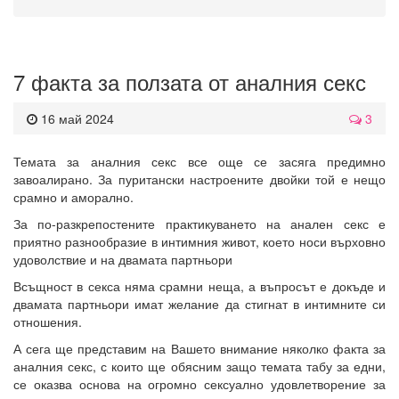
7 факта за ползата от аналния секс
16 май 2024
3
Темата за аналния секс все още се засяга предимно
завоалирано. За пуритански настроените двойки той е нещо
срамно и аморално.
За по-разкрепостените практикуването на анален секс е
приятно разнообразие в интимния живот, което носи върховно
удоволствие и на двамата партньори
Всъщност в секса няма срамни неща, а въпросът е докъде и
двамата партньори имат желание да стигнат в интимните си
отношения.
А сега ще представим на Вашето внимание няколко факта за
аналния секс, с които ще обясним защо темата табу за едни,
се оказва основа на огромно сексуално удовлетворение за