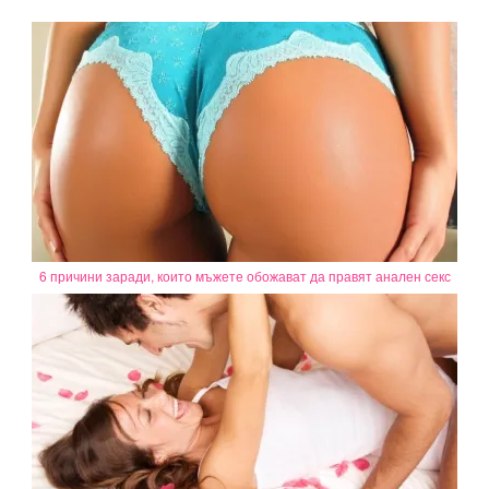
6 причини заради, които мъжете обожават да правят анален секс