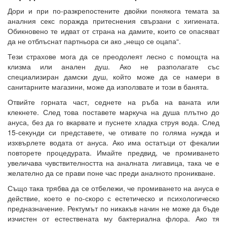
Дори и при по-разкрепостените двойки понякога темата за
аналния секс поражда притеснения свързани с хигиената.
Обикновено те идват от страна на дамите, които се опасяват
да не отблъснат партньора си ако „нещо се оцапа“.
Тези страхове мога да се преодолеят лесно с помощта на
клизма или анален душ. Ако не разполагате със
специализиран дамски душ, който може да се намери в
санитарните магазини, може да използвате и този в банята.
Отвийте горната част, седнете на ръба на ваната или
клекнете. След това поставете маркуча на душа плътно до
ануса, без да го вкарвате и пуснете хладка струя вода. След
15-секунди си представете, че отивате по голяма нужда и
изхвърлете водата от ануса. Ако има остатъци от фекалии
повторете процедурата. Имайте предвид, че промиването
увеличава чувствителността на аналната лигавица, така че е
желателно да се прави поне час преди аналното проникване.
Също така трябва да се отбележи, че промиването на ануса е
действие, което е по-скоро с естетическо и психологическо
предназначение. Ректумът по никакъв начин не може да бъде
изчистен от естествената му бактериална флора. Ако тя