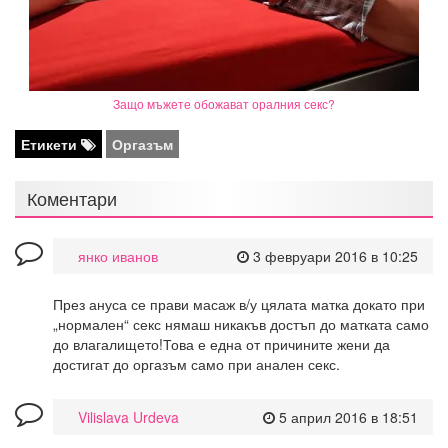
Защо мъжете обожават оралния секс?
Етикети
Оргазъм
Коментари
янко иванов
3 февруари 2016 в 10:25
През ануса се прави масаж в/у цялата матка докато при
„нормален“ секс нямаш никакъв достъп до матката само
до влагалището!Това е една от причините жени да
достигат до оргазъм само при анален секс.
Vilislava Urdeva
5 април 2016 в 18:51