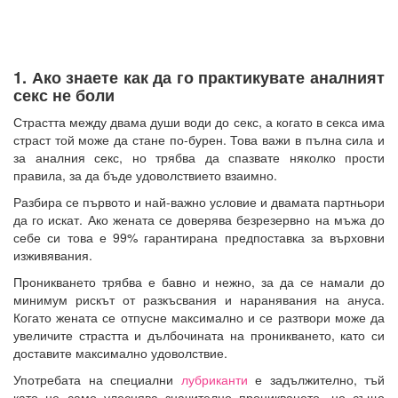
1. Ако знаете как да го практикувате аналният
секс не боли
Страстта между двама души води до секс, а когато в секса има
страст той може да стане по-бурен. Това важи в пълна сила и
за аналния секс, но трябва да спазвате няколко прости
правила, за да бъде удоволствието взаимно.
Разбира се първото и най-важно условие и двамата партньори
да го искат. Ако жената се доверява безрезервно на мъжа до
себе си това е 99% гарантирана предпоставка за върховни
изживявания.
Проникването трябва е бавно и нежно, за да се намали до
минимум рискът от разкъсвания и наранявания на ануса.
Когато жената се отпусне максимално и се разтвори може да
увеличите страстта и дълбочината на проникването, като си
доставите максимално удоволствие.
Употребата на специални
лубриканти
е задължително, тъй
като не само улеснява значително проникването, но също