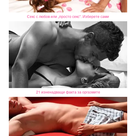
Секс с любов или „просто секс“. Изберете сами
21 изненадващи факта за оргазмите