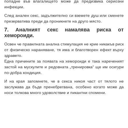
попадне във влагалището може да предизвика сериозни
инфекции.
След анален секс, задължително си вземете душ или сменете
презерватива преди да проникнете на друго място.
7. Аналният секс намалява риска от
хемороиди.
Освен че правилната анална стимулация не крие никакъв риск
от физическо нараняване, тя има и благотворен ефект върху
здравето.
Една причините за появата на хемороиди е така нареченият
застой на мускулите и редовната „тренировка“ ще им осигури
по-добра кондиция.
И на края запомнете, че в секса никоя част от тялото не
заслужава да бъде пренебрегвана, особено когато може да
носи толкова много удоволствие и пикантни спомени.