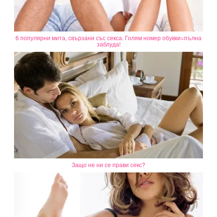
6 популярни мита, свързани със секса. Голям номер обувки=пълна
заблуда!
Защо не ни се прави секс?