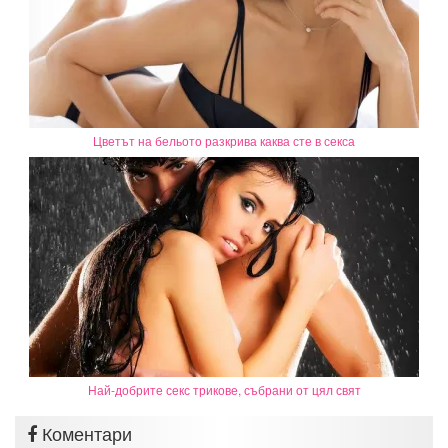
Цветът на бельото разкрива каква сте в секса
Най-добрите секс трикове, събрани от цял свят
Коментари