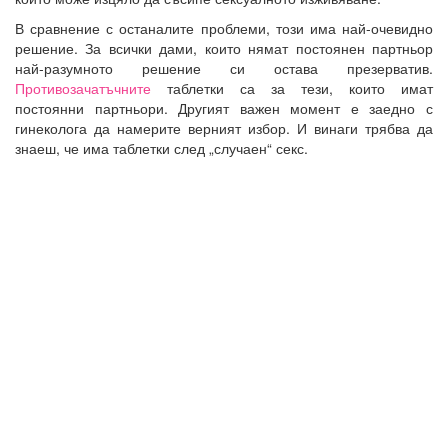
В сравнение с останалите проблеми, този има най-очевидно
решение. За всички дами, които нямат постоянен партньор
най-разумното решение си остава презерватив.
Противозачатъчните
таблетки са за тези, които имат
постоянни партньори. Другият важен момент е заедно с
гинеколога да намерите верният избор. И винаги трябва да
знаеш, че има таблетки след „случаен“ секс.