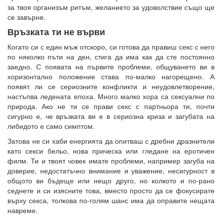
за твоя организъм ритъм, желанието за удоволствие също ще
се завърне.
Връзката ти не върви
Когато си с един мъж отскоро, си готова да правиш секс с него
по няколко пъти на ден, стига да има как да сте постоянно
заедно. С появата на първите проблеми, общуването ви в
хоризонтално положение става по-малко нагорещено. А
появят ли се сериозните конфликти и неудовлетворение,
настъпва ледената епоха. Много малко хора са сексуални по
природа. Ако не ти се прави секс с партньора ти, почти
сигурно е, че връзката ви е в сериозна криза и загубата на
либидото е само симптом.
Затова не си хаби енергията да опитваш с дребни дразнители
като секси бельо, нова прическа или гледане на еротичен
филм. Ти и твоят човек имате проблеми, например загуба на
доверие, недостатъчно внимание и уважение, несигурност в
общото ви бъдеще или нещо друго, но колкото и по-рано
седнете и си изясните това, вместо просто да се фокусирате
върху секса, толкова по-голям шанс има да оправите нещата
навреме.