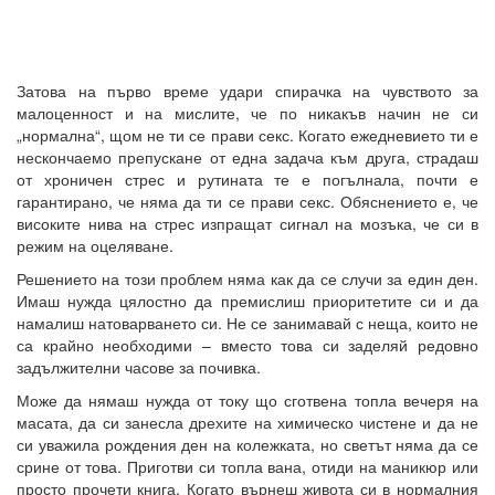
Затова на първо време удари спирачка на чувството за
малоценност и на мислите, че по никакъв начин не си
„нормална“, щом не ти се прави секс. Когато ежедневието ти е
нескончаемо препускане от една задача към друга, страдаш
от хроничен стрес и рутината те е погълнала, почти е
гарантирано, че няма да ти се прави секс. Обяснението е, че
високите нива на стрес изпращат сигнал на мозъка, че си в
режим на оцеляване.
Решението на този проблем няма как да се случи за един ден.
Имаш нужда цялостно да премислиш приоритетите си и да
намалиш натоварването си. Не се занимавай с неща, които не
са крайно необходими – вместо това си заделяй редовно
задължителни часове за почивка.
Може да нямаш нужда от току що сготвена топла вечеря на
масата, да си занесла дрехите на химическо чистене и да не
си уважила рождения ден на колежката, но светът няма да се
срине от това. Приготви си топла вана, отиди на маникюр или
просто прочети книга. Когато върнеш живота си в нормалния