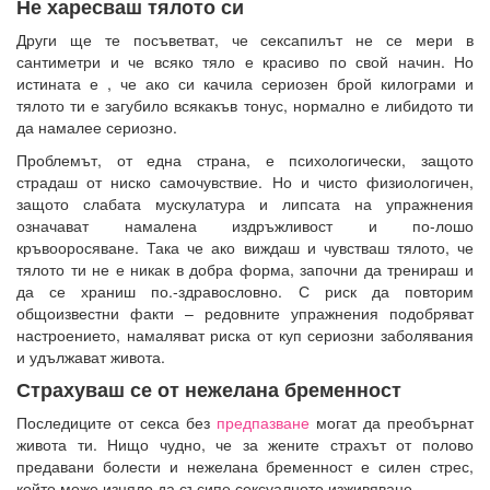
Не харесваш тялото си
Други ще те посъветват, че сексапилът не се мери в
сантиметри и че всяко тяло е красиво по свой начин. Но
истината е , че ако си качила сериозен брой килограми и
тялото ти е загубило всякакъв тонус, нормално е либидото ти
да намалее сериозно.
Проблемът, от една страна, е психологически, защото
страдаш от ниско самочувствие. Но и чисто физиологичен,
защото слабата мускулатура и липсата на упражнения
означават намалена издръжливост и по-лошо
кръвооросяване. Така че ако виждаш и чувстваш тялото, че
тялото ти не е никак в добра форма, започни да тренираш и
да се храниш по.-здравословно. С риск да повторим
общоизвестни факти – редовните упражнения подобряват
настроението, намаляват риска от куп сериозни заболявания
и удължават живота.
Страхуваш се от нежелана бременност
Последиците от секса без
предпазване
могат да преобърнат
живота ти. Нищо чудно, че за жените страхът от полово
предавани болести и нежелана бременност е силен стрес,
който може изцяло да съсипе сексуалното изживяване.