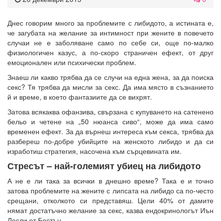
Днес говорим много за проблемите с либидото, а истината е,
че загубата на желание за интимност при жените в повечето
случаи не е заболяване само по себе си, още по-малко
физиологичен казус, а по-скоро страничен ефект, от друг
емоционален или психически проблем.
Знаеш ли какво трябва да се случи на една жена, за да поиска
секс? Тя трябва да мисли за секс. Да има място в съзнанието
й и време, в което фантазиите да се вихрят.
Затова всякаква офанзива, свързана с купуването на сатенено
бельо и четене на „50 нюанса сиво“, може да има само
временен ефект. За да върнеш интереса към секса, трябва да
разбереш по-добре убийците на женското либидо и да си
изработиш стратегия, насочена към сърцевината им.
Стресът – най-големият убиец на либидото
А не е ли така за всички в днешно време? Така е и точно
затова проблемите на жените с липсата на либидо са по-често
срещани, отколкото си представяш. Цели 40% от дамите
нямат достатъчно желание за секс, казва ендокринологът Иън
Лесли от Бостън.