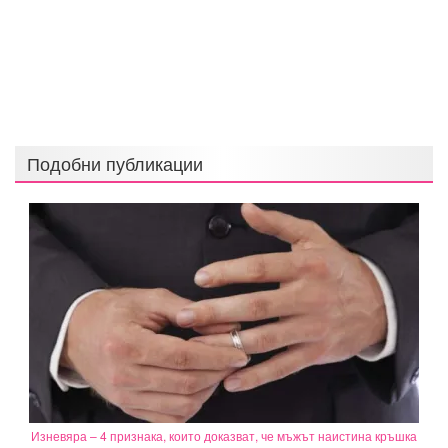
Подобни публикации
Изневяра – 4 признака, които доказват, че мъжът наистина кръшка