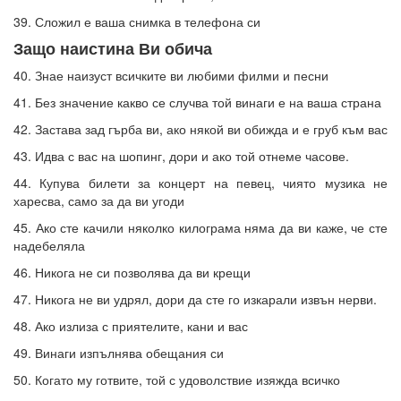
39. Сложил е ваша снимка в телефона си
Защо наистина Ви обича
40. Знае наизуст всичките ви любими филми и песни
41. Без значение какво се случва той винаги е на ваша страна
42. Застава зад гърба ви, ако някой ви обижда и е груб към вас
43. Идва с вас на шопинг, дори и ако той отнеме часове.
44. Купува билети за концерт на певец, чиято музика не
харесва, само за да ви угоди
45. Ако сте качили няколко килограма няма да ви каже, че сте
надебеляла
46. Никога не си позволява да ви крещи
47. Никога не ви удрял, дори да сте го изкарали извън нерви.
48. Ако излиза с приятелите, кани и вас
49. Винаги изпълнява обещания си
50. Когато му готвите, той с удоволствие изяжда всичко