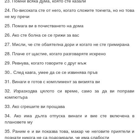
23. Помни всяка дума, която сте казали
24. По-високата сте от него, когато сложите токчета, но но това
не му пречи
25. Помага ви в почистването на дома
26. Ако сте болна се се грижи за вас
27. Мисли, че сте обаятелна дори и когато не сте гримирана
28. Плаче от щастие, когато разговаряте искрено
29. Ревнува, когато говорите с друг мъж
30.. След кавга, умее да се се извинява пръв
31. Винаги е готов с комплимент за визията ви
32. Изразходва цялото си време, само за да ви поправи
компютъра
33. Ако сгрешите ви прощава
34. Ако има дълга отпуска винаги и вие сте включена в
плановете му
35. Раним е и ви показва това, макар че неговите приятели и
познати никога не са подозирали, че има слабости