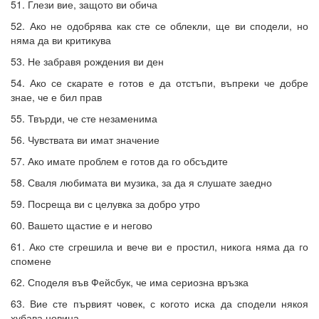
51. Глези вие, защото ви обича
52. Ако не одобрява как сте се облекли, ще ви сподели, но
няма да ви критикува
53. Не забравя рождения ви ден
54. Ако се скарате е готов е да отстъпи, въпреки че добре
знае, че е бил прав
55. Твърди, че сте незаменима
56. Чувствата ви имат значение
57. Ако имате проблем е готов да го обсъдите
58. Сваля любимата ви музика, за да я слушате заедно
59. Посреща ви с целувка за добро утро
60. Вашето щастие е и негово
61. Ако сте сгрешила и вече ви е простил, никога няма да го
спомене
62. Споделя във Фейсбук, че има сериозна връзка
63. Вие сте първият човек, с когото иска да сподели някоя
хубава новина