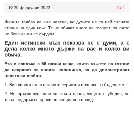
20 февруари 2022
1
Жените трябва да сме наясно, че думите не са най-силната
страна на един мъж. Те не обичат много да говорят, за което
не бива да им се сърдим.
Един истински мъж показва не с думи, а с
дела колко много държи на вас и колко ви
обича.
Ето и списъка с 65 важни неща, които мъжете са готови
да направят за своята половинка, за да демонстрират
цялата си любов.
1. Вие винаги сте в неговите сериозни планове за бъдещето
2. Не пръска куп пари за скъпи неща, защото е убеден, че
такъв подарък се прави по специален повод.