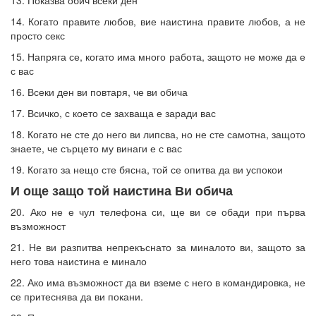
14. Когато правите любов, вие наистина правите любов, а не
просто секс
15. Напряга се, когато има много работа, защото не може да е
с вас
16. Всеки ден ви повтаря, че ви обича
17. Всичко, с което се захваща е заради вас
18. Когато не сте до него ви липсва, но не сте самотна, защото
знаете, че сърцето му винаги е с вас
19. Когато за нещо сте бясна, той се опитва да ви успокои
И още защо той наистина Ви обича
20. Ако не е чул телефона си, ще ви се обади при първа
възможност
21. Не ви разпитва непрекъснато за миналото ви, защото за
него това наистина е минало
22. Ако има възможност да ви вземе с него в командировка, не
се притеснява да ви покани.