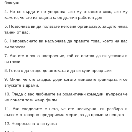
боклука.
4. Не се сърди и не упорства, ако му откажете секс, ако му
кажете, че сте изтощена след дългия работен ден
5. Позволява ви да ползвате неговия органайзър, защото няма
тайни от вас.
6. Непрекъснато ви насърчава да правите това, което на вас
ви харесва
7. Ако сте в лошо настроение, той се опитва да ви успокои и
ви глези
8. Готов е да отиде до аптеката и да ви купи превръзки
9. Мили, че сте сладка, дори когато минавате границата и се
впускате в драми.
10. Гледа с вас любимите ви романтични комедии, въпреки че
не понася този жанр филм
11. Ако споделите с него, че сте несигурна, ви разбира и
съвсем отговорно предприема мерки, за да промени нещата
12. Непрекъснато ви гушка
13. Показва обич всеки ден