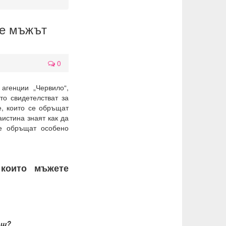
че мъжът
0
агенции „Червило“,
то свидетелстват за
е, които се обръщат
аистина знаят как да
не обръщат особено
 които мъжете
аш?