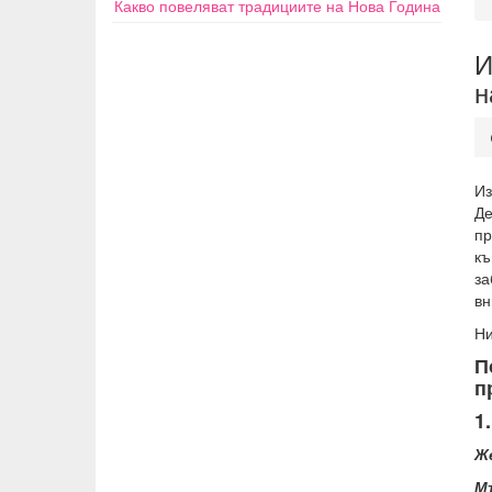
Какво повеляват традициите на Нова Година
И
н
Из
Де
пр
къ
за
вн
Ни
П
п
1
Ж
М