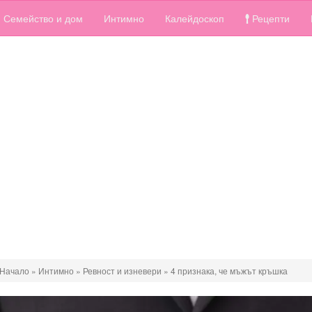
Семейство и дом
Интимно
Калейдоскоп
Рецепти
Начало
»
Интимно
»
Ревност и изневери
»
4 признака, че мъжът кръшка