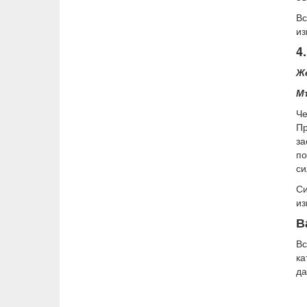
Вс
из
4
Же
Мъ
Че
П
за
по
си
Си
из
В
Вс
ка
да