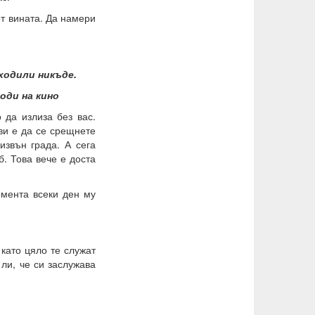
от вината. Да намери
ходили никъде.
оди на кино
 да излиза без вас.
ви е да се срещнете
извън града. А сега
б. Това вече е доста
омента всеки ден му
 като цяло те служат
ли, че си заслужава