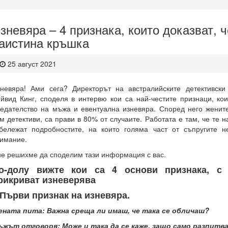
зневяра – 4 признака, които доказват, 
аистина кръшка
25 август 2021
невяра! Ами сега? Директорът на австралийските детективски 
йвид Кинг, споделя в интервю кои са най-честите признаци, кои
едателство на мъжа и евентуална изневяра.
Според него женит
м детективи, са прави в 80% от случаите.
Работата е там, че те н
бележат подробностите, на които голяма част от съпругите 
имание.
е решихме да споделим тази информация с вас.
о-долу вижте кои са 4 основи признака, с
рикриват изневерява
.Първи признак на изневяра.
ената пита: Важна среща ли имаш, че така се обличаш?
ъжът отговоря: Може и така да се каже, защо само разпитв