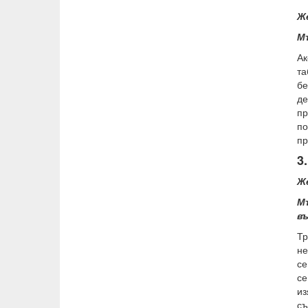
Ж
М
Ак
т
бе
де
пр
по
пр
3
Же
М
в
Тр
не
се
се
из
съ