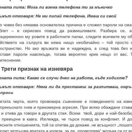
ената пита: Мога ли взема телефона ти за мъничко
ъжът отговаря: Не ми пипай телефона. Имаш си свой
о човек без някаква основателна причина е сложил пароли на см
аблет – е сериозен повод да размишлявате.
Разбира се, а
зцеремонно му ровите в работните папки, следите всичките му о
йствието на съпруга ви няма нищо необичайно – той просто 
остранство.
Но ако връзката ви е надеждна, а след това без н
ставя пароли навсякъде, тогава вероятно крие нещо от вас. 
итеснение.
. Трети признак на изневяра
ната пита: Какво се случи днес на работа, къде ходихте?
ъжът отговаря: Няма ли да престанеш за разпитваш, омр
ъпроси
етата черта, която провокира съмнение е поведението на изме
прекъснато гняв и прекомерна агресия.
При всяко обаждане става
 и отива да говори в другата стая. Всеки
твой, дори и най-безоб
 превърне в кавга.
Изглежда, че търси повод за конфликт.
И до
ясните отношенията, той се опитва да докаже ,че всъщност „лошата
рдит затръшва вратата и излеза, за да „проветрява“ мозъка си от в