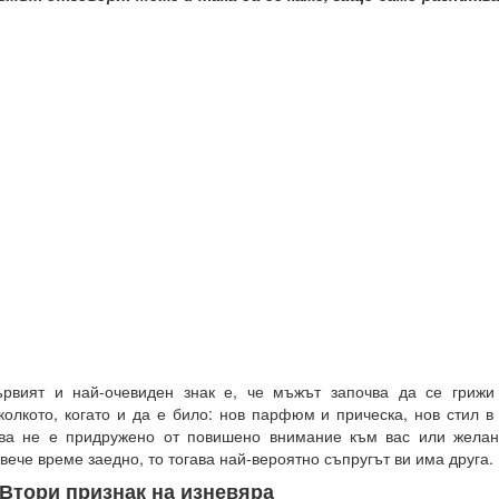
рвият и най-очевиден знак е, че мъжът започва да се грижи
колкото, когато и да е било: нов парфюм и прическа, нов стил в
ва не е придружено от повишено внимание към вас или желан
вече време заедно, то тогава най-вероятно съпругът ви има друга.
.Втори признак на изневяра