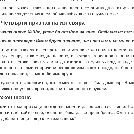
ъщност, човек в такова положение просто се опитва да се отърве 
винение за действията си, обвинявайки вас за случилото се.
. Четвърти признак на изневяра
ната пита: Хайде, утре да отидем на кино. Отдавна не сме 
жът отговаря: Имам други планове, ще излизам и не ми се х
твъртият знак за изневярата на мъжа ви е желанието постоянно
реди
съпругът ви е водил на кино, извеждал на ресторант, канил 
едно с негови приятели или да отидете за един уикенд някъде 
стоянно си намира причини, за да се измъкнем някъде, но без те
лно послание, че може би има друга.
туацията е аналогична, ако мъжа до скоро е бил домошар. В м
никват регулярни срещи, за които вие не сте и чували.
ажен нюанс
еки от тези признаци поотделно може и да не означава нищо.
Но
то сигнал, който определено не бива да се пренебрегва.
Смятате 
 добавите още нещо към този списък?