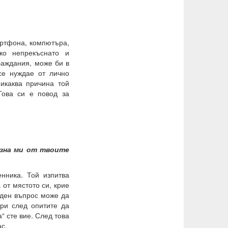
артфона, компютъра,
ко непрекъснато и
баждания, може би в
се нуждае от лично
икаква причина той
Това си е п
овод за
ъзна ми от твоите
нника. Той изпитва
 от мястото си, крие
иден въпрос може да
ри след опитите да
“ сте вие. След това
ас.