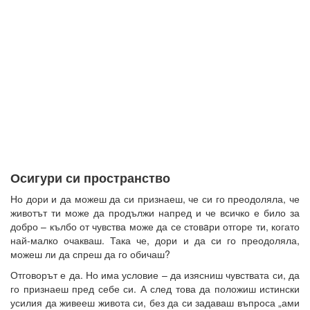
Осигури си пространство
Но дори и да можеш да си признаеш, че си го преодоляла, че
животът ти може да продължи напред и че всичко е било за
добро – кълбо от чувства може да се стовaри отгоре ти, когато
най-малко очакваш. Така че, дори и да си го преодоляла,
можеш ли да спреш да го обичаш?
Отговорът е да. Но има условие – да изясниш чувствата си, да
го признаеш пред себе си. А след това да положиш истински
усилия да живееш живота си, без да си задаваш въпроса „ами