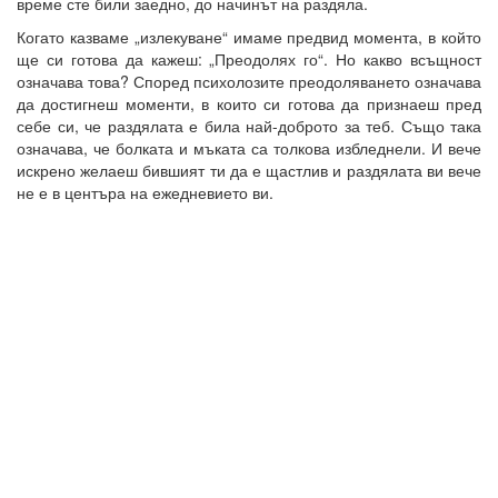
време сте били заедно, до начинът на раздяла.
Когато казваме „излекуване“ имаме предвид момента, в който
ще си готова да кажеш: „Преодолях го“. Но какво всъщност
означава това? Според психолозите преодоляването означава
да достигнеш моменти, в които си готова да признаеш пред
себе си, че раздялата е била най-доброто за теб. Също така
означава, че болката и мъката са толкова избледнели. И вече
искрено желаеш бившият ти да е щастлив и раздялата ви вече
не е в центъра на ежедневието ви.