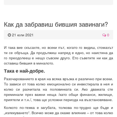
Как да забравиш бившия завинаги?
21 юли 2021
0
И така вие скъсахте, но всеки път, когато го видиш, стомахът
ти се обръща. Да продължиш напред е едно, но наистина да
го преодолееш е нещо съвсем друго. Ето съветите ни как да
оставиш бившия в миналото.
Така е най-добре.
Разочарованието в края на всяка връзка е различно при всеки.
То зависи от това колко емоционално си инвестирала в нея и
колко си разчитала на половинката си. Ако двамата сте
преминали през важни неща /като общи финанси, жилище,
приятели и т.н./, това ще усложни периода на възстановяване.
Колкото по-тежка е загубата, толкова по-трудно ще бъде и
„излекуването“. Всичко може да окаже влияние – от това колко