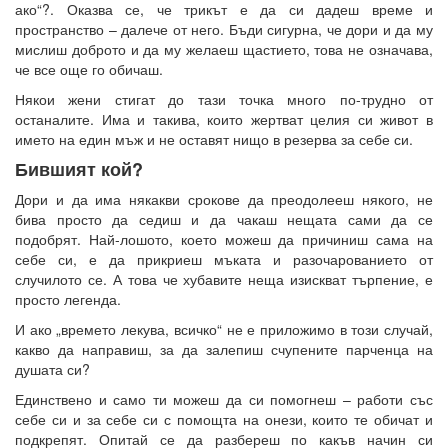
ако“?. Оказва се, че трикът е да си дадеш време и
пространство – далече от него. Бъди сигурна, че дори и да му
мислиш доброто и да му желаеш щастието, това не означава,
че все още го обичаш.
Някои жени стигат до тази точка много по-трудно от
останалите. Има и такива, които жертват целия си живот в
името на един мъж и не оставят нищо в резерва за себе си.
Бившият кой?
Дори и да има някакви срокове да преодолееш някого, не
бива просто да седиш и да чакаш нещата сами да се
подобрят. Най-лошото, което можеш да причиниш сама на
себе си, е да прикриеш мъката и разочарованието от
случилото се. А това че хубавите неща изискват търпение, е
просто легенда.
И ако „времето лекува, всичко“ не е приложимо в този случай,
какво да направиш, за да залепиш счупените парченца на
душата си?
Единствено и само ти можеш да си помогнеш – работи със
себе си и за себе си с помощта на онези, които те обичат и
подкрепят. Опитай се да разбереш по какъв начин си