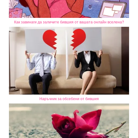
Как завинаги да заличите бившия от вашата онлайн вселена?
Наръчник за обсебени от бившия