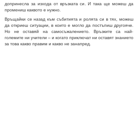
допринесла за изхода от връзката си. И така ще можеш да
промениш каквото е нужно.
Връщайки се назад към събитията и ролята си в тях, можеш
да откриеш ситуации, в които е могло да постъпиш другояче.
Но не оставяй на самосъжалението. Връзките са най-
големите ни учители – и когато приключат ни оставят знанието
за това какво правим и какво не занапред.