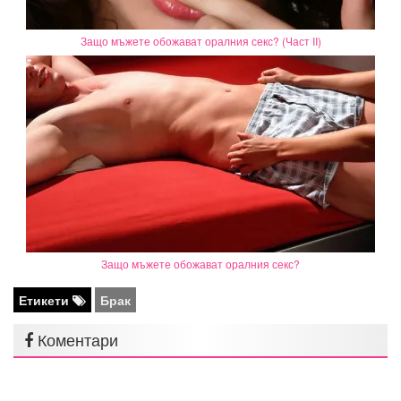
Защо мъжете обожават оралния секс? (Част II)
Защо мъжете обожават оралния секс?
Етикети
Брак
Коментари