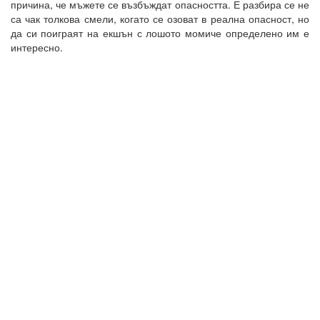
причина, че мъжете се възбъждат опасността. Е разбира се не
са чак толкова смели, когато се озоват в реална опасност, но
да си поиграят на екшън с лошото момиче определено им е
интересно.