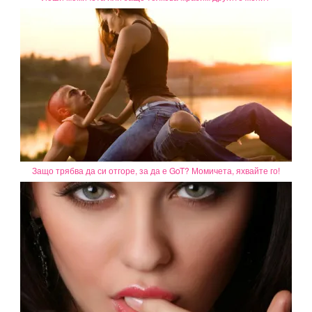
Защо трябва да си отгоре, за да е GoT? Момичета, яхвайте го!