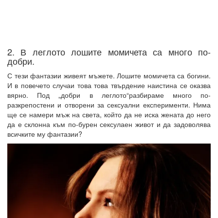
2. В леглото лошите момичета са много по-
добри.
С тези фантазии живеят мъжете. Лошите момичета са богини.
И в повечето случаи това това твърдение наистина се оказва
вярно. Под „добри в леглото“разбираме много по-
разкрепостени и отворени за сексуални експерименти. Нима
ще се намери мъж на света, който да не иска жената до него
да е склонна към по-бурен сексулаен живот и да задоволява
всичките му фантазии?