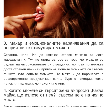
3. Макар и емоционалните наранявания да са
неприятни те стимулират мъжете.
Странно, нали. Но до някаква степен мъжете са леко
мазохистични. Тук не става въпрос за това, че мъжете се
радват на емоционалните си страдания, но това по някакъв
доста странен начин ги привлича. Лошите момичета са съвсем
същите като лошите момчета. Те може и да нараняват,но
същевременно предизвикват силна буря от емоции, които
напомнят на мъжа, че наистина е жив.
4. Когато мъжете си търсят жена въпросът „Каква
майка ще излезе от нея?“ съвсем не е на челно
място.
Ако се замисляха повече за това може би и разводите щяха да