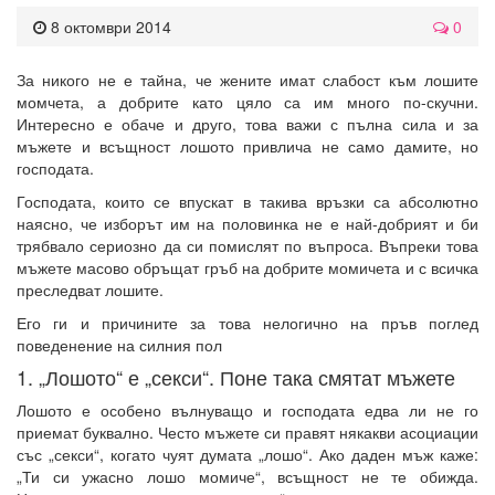
8 октомври 2014
0
За никого не е тайна, че жените имат слабост към лошите
момчета, а добрите като цяло са им много по-скучни.
Интересно е обаче и друго, това важи с пълна сила и за
мъжете и всъщност лошото привлича не само дамите, но
господата.
Господата, които се впускат в такива връзки са абсолютно
наясно, че изборът им на половинка не е най-добрият и би
трябвало сериозно да си помислят по въпроса. Въпреки това
мъжете масово обръщат гръб на добрите момичета и с всичка
преследват лошите.
Его ги и причините за това нелогично на пръв поглед
поведенение на силния пол
1. „Лошото“ е „секси“. Поне така смятат мъжете
Лошото е особено вълнуващо и господата едва ли не го
приемат буквално. Често мъжете си правят някакви асоциации
със „секси“, когато чуят думата „лошо“. Ако даден мъж каже:
„Ти си ужасно лошо момиче“, всъщност не те обижда.