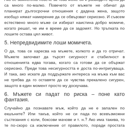
са много по-малко. Повечето от мъжете не обичат да
планират дългосрочни отношения с дадена жена, защото
изобщо нямат намерение да се обвързват сериозно. И съвсем
естествено много мъже си избират наистина добро момиче,
когато решат, че им е време да се задомят. Но тръпката по
лошите остава цял живот.
5. Непредвидимите лоши момичета.
О да, това се харесва на мъжете, колкото и да го отричат.
Мъжете започват да търсят сигурност и стабилност в
отношенията едва тогава, когато са готови да се обържат
сериозно. Преди това несигурността е доста по-интригуваща.
И така, ако искате да поддържате интереса на мъжа към вас
не трябва да го оставяте да се чувства прекалено сигурен,
защото в един момент просто му доскучава.
6. Мъжете си падат по риска – поне като
фантазия.
Случайно да познавате мъж, който да не е запален по
екшъните? Или такъв, който не си пада по всевъзможни
състезания с коли, боксови мачове и т. н.? Ако има такива, то
те по-скоро са изключение от правилото, поради простата