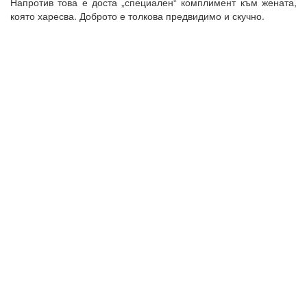
Напротив това е доста „специален“ комплимент към жената,
която харесва. Доброто е толкова предвидимо и скучно.