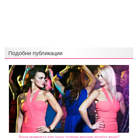
Подобни публикации
Лоши момичета или защо толкова мразим другите жени?