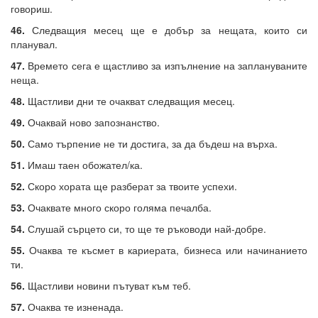
говориш.
46.
Следващия месец ще е добър за нещата, които си
планувал.
47.
Времето сега е щастливо за изпълнение на заплануваните
неща.
48.
Щастливи дни те очакват следващия месец.
49.
Очаквай ново запознанство.
50.
Само търпение не ти достига, за да бъдеш на върха.
51.
Имаш таен обожател/ка.
52.
Скоро хората ще разберат за твоите успехи.
53.
Очаквате много скоро голяма печалба.
54.
Слушай сърцето си, то ще те ръководи най-добре.
55.
Очаква те късмет в кариерата, бизнеса или начинанието
ти.
56.
Щастливи новини пътуват към теб.
57.
Очаква те изненада.