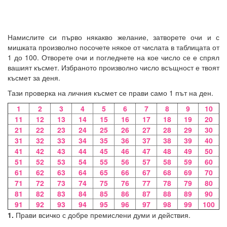
Намислите си първо някакво желание, затворете очи и с
мишката произволно посочете някое от числата в таблицата от
1 до 100. Отворете очи и погледнете на кое число се е спрял
вашият късмет. Избраното произволно число всъщност е твоят
късмет за деня.
Тази проверка на личния късмет се прави само 1 път на ден.
1
2
3
4
5
6
7
8
9
10
11
12
13
14
15
16
17
18
19
20
21
22
23
24
25
26
27
28
29
30
31
32
33
34
35
36
37
38
39
40
41
42
43
44
45
46
47
48
49
50
51
52
53
54
55
56
57
58
59
60
61
62
63
64
65
66
67
68
69
70
71
72
73
74
75
76
77
78
79
80
81
82
83
84
85
86
87
88
89
90
91
92
93
94
95
96
97
98
99
100
1.
Прави всичко с добре премислени думи и действия.