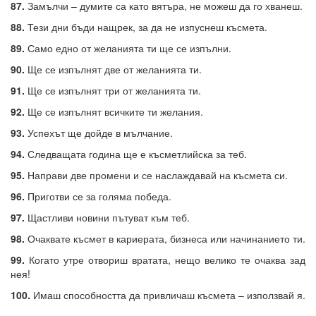
87.
Замълчи – думите са като вятъра, не можеш да го хванеш.
88.
Тези дни бъди нащрек, за да не изпуснеш късмета.
89.
Само едно от желанията ти ще се изпълни.
90.
Ще се изпълнят две от желанията ти.
91.
Ще се изпълнят три от желанията ти.
92.
Ще се изпълнят всичките ти желания.
93.
Успехът ще дойде в мълчание.
94.
Следващата година ще е късметлийска за теб.
95.
Направи две промени и се наслаждавай на късмета си.
96.
Приготви се за голяма победа.
97.
Щастливи новини пътуват към теб.
98.
Очаквате късмет в кариерата, бизнеса или начинанието ти.
99.
Когато утре отвориш вратата, нещо велико те очаква зад
нея!
100.
Имаш способността да привличаш късмета – използвай я.