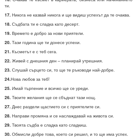
ти.
17.
Никога не казвай никога и ще видиш успехът да те очаква.
18.
Съдбата ти е сладка като десерт.
19.
Времето е добро за нови приятели.
20.
Тази година ще ти донесе успехи.
21.
Късметът е с теб сега.
22.
Живей с днешния ден – планирай утрешния.
23.
Слушай сърцето си, то ще те ръководи най-добре.
24.
Нова любов за теб!
25.
Имай търпение и всичко ще се уреди.
26.
Твоите желания ще се сбъднат тази нощ.
27.
Днес раздели щастието си с приятелите си.
28.
Направи промяна и се наслаждавай на живота си.
29.
Твоята съдба е сладка като сладкиш.
30.
Обмисли добре това, което си решил, и то ще има успех.