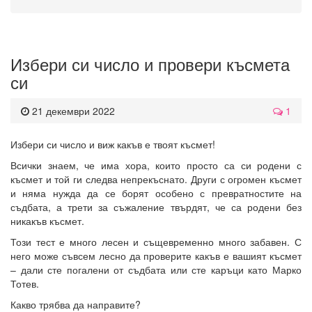
Избери си число и провери късмета
си
21 декември 2022
1
Избери си число и виж какъв е твоят късмет!
Всички знаем, че има хора, които просто са си родени с
късмет и той ги следва непрекъснато. Други с огромен късмет
и няма нужда да се борят особено с превратностите на
съдбата, а трети за съжаление твърдят, че са родени без
никакъв късмет.
Този тест е много лесен и същевременно много забавен. С
него може съвсем лесно да проверите какъв е вашият късмет
– дали сте погалени от съдбата или сте каръци като Марко
Тотев.
Какво трябва да направите?