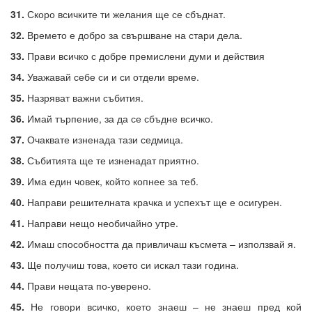
31.
Скоро всичките ти желания ще се сбъднат.
32.
Времето е добро за свършване на стари дела.
33.
Прави всичко с добре премислени думи и действия
34.
Уважавай себе си и си отдели време.
35.
Назряват важни събития.
36.
Имай търпение, за да се сбъдне всичко.
37.
Очаквате изненада тази седмица.
38.
Събитията ще те изненадат приятно.
39.
Има един човек, който копнее за теб.
40.
Направи решителната крачка и успехът ще е осигурен.
41.
Направи нещо необичайно утре.
42.
Имаш способността да привличаш късмета – използвай я.
43.
Ще получиш това, което си искал тази година.
44.
Прави нещата по-уверено.
45.
Не говори всичко, което знаеш – не знаеш пред кой