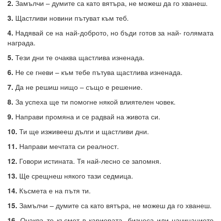
2.
Замълчи – думите са като вятъра, не можеш да го хванеш.
3.
Щастливи новини пътуват към теб.
4.
Надявай се на най-доброто, но бъди готов за най- голямата
награда.
5.
Тези дни те очаква щастлива изненада.
6.
Не се гневи – към тебе пътува щастлива изненада.
7.
Да не решиш нищо – също е решение.
8.
За успеха ще ти помогне някой влиятелен човек.
9.
Направи промяна и се радвай на живота си.
10.
Ти ще изживееш дълги и щастливи дни.
11.
Направи мечтата си реалност.
12.
Говори истината. Тя най-лесно се запомня.
13.
Ще срещнеш някого тази седмица.
14.
Късмета е на пътя ти.
15.
Замълчи – думите са като вятъра, не можеш да го хванеш.
16.
Очаква те късмет в кариерата, бизнеса или начинанието