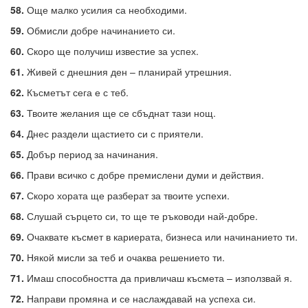
58.
Още малко усилия са необходими.
59.
Обмисли добре начинанието си.
60.
Скоро ще получиш известие за успех.
61.
Живей с днешния ден – планирай утрешния.
62.
Късметът сега е с теб.
63.
Твоите желания ще се сбъднат тази нощ.
64.
Днес раздели щастието си с приятели.
65.
Добър период за начинания.
66.
Прави всичко с добре премислени думи и действия.
67.
Скоро хората ще разберат за твоите успехи.
68.
Слушай сърцето си, то ще те ръководи най-добре.
69.
Очаквате късмет в кариерата, бизнеса или начинанието ти.
70.
Някой мисли за теб и очаква решението ти.
71.
Имаш способността да привличаш късмета – използвай я.
72.
Направи промяна и се наслаждавай на успеха си.