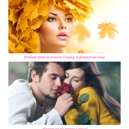
Избери грим за есента според зодиакалния знак
„Научих се да живея с жена“