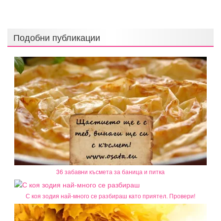
Подобни публикации
36 забавни късмета за баница и питка
С коя зодия най-много се разбираш като приятел. Провери!