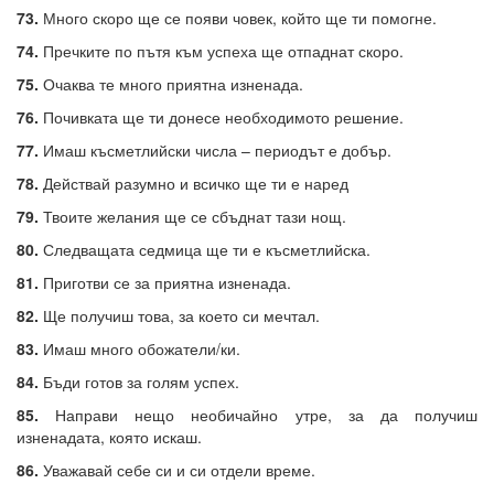
73.
Много скоро ще се появи човек, който ще ти помогне.
74.
Пречките по пътя към успеха ще отпаднат скоро.
75.
Очаква те много приятна изненада.
76.
Почивката ще ти донесе необходимото решение.
77.
Имаш късметлийски числа – периодът е добър.
78.
Действай разумно и всичко ще ти е наред
79.
Твоите желания ще се сбъднат тази нощ.
80.
Следващата седмица ще ти е късметлийска.
81.
Приготви се за приятна изненада.
82.
Ще получиш това, за което си мечтал.
83.
Имаш много обожатели/ки.
84.
Бъди готов за голям успех.
85.
Направи нещо необичайно утре, за да получиш
изненадата, която искаш.
86.
Уважавай себе си и си отдели време.