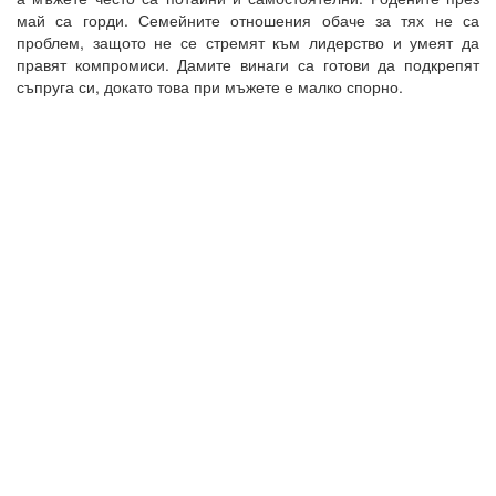
май са горди. Семейните отношения обаче за тях не са
проблем, защото не се стремят към лидерство и умеят да
правят компромиси. Дамите винаги са готови да подкрепят
съпруга си, докато това при мъжете е малко спорно.