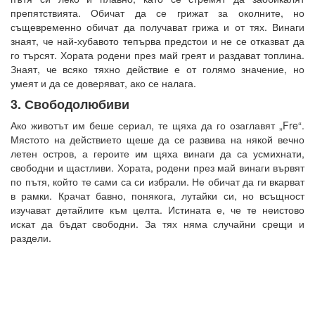
препятствията. Обичат да се грижат за околните, но
същевременно обичат да получават грижа и от тях. Винаги
знаят, че най-хубавото тепърва предстои и не се отказват да
го търсят. Хората родени през май греят и раздават топлина.
Знаят, че всяко тяхно действие е от голямо значение, но
умеят и да се доверяват, ако се налага.
3. Свободолюбиви
Ако животът им беше сериал, те щяха да го озаглавят „Fre“.
Мястото на действието щеше да се развива на някой вечно
летен остров, а героите им щяха винаги да са усмихнати,
свободни и щастливи. Хората, родени през май винаги вървят
по пътя, който те сами са си избрали. Не обичат да ги вкарват
в рамки. Крачат бавно, понякога, лутайки си, но всъщност
изучават детайлите към целта. Истината е, че те неистово
искат да бъдат свободни. За тях няма случайни срещи и
раздели.