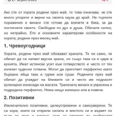
Ако сте от хората родени през май, то това означава, че сте
много упорити и верни на своята кауза до край. Не търпите
поражения и винаги сте готови да влезете в бика, за да
постигнете своето. Свободни по дух и душа. Обичате силно,
но нетрайно. Ето и основните характерови особености на
хората, родени през месец май.
1. Чревоугодници
Хората, родени през май обожават храната. Те не само, че
обичат да си хапват вкусна храна, но също така са и царе в
кухнята. Имат истински усет към готварството и често от тях
излизат чудесни готвачи. Могат да приготвят перфектно както
бъркани яйца така и гурме или суши. Родените през май
обичат да угаждат на близките си и често им поднасят
кулинарни изненади на масата. Трапезата винаги е украсена и
подредена перфектно. Няма нищо излишно или в повече.
2. Позитивни
Изключително позитивни, целеустремени и самоуверени. Те
са хора, които са открили силата и мястото си и вървят по
пътя си леко и плавно, като се стремят да заобикалят