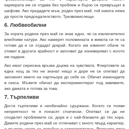
кариерата им се отдава без проблем и бързо се превръщат в
шефове. Ако предадете мъж, роден през май, той никога няма
да прости председателството. Трезвомислещи.
6. Любвеобилни
За хората родени през май се знае едно, че са изключително
влюбчиви натури. Ако намерят половинката в живота си те са
готови да и се отдадат докрай. Когато им изменят обаче те
отиват в другата крайност и започват да изневеряват с когото
им падане.
Ако имат сериозна връзка държа на чувствата. Флиртовете за
една нощ за тях не значат нищо и дори не се опитват да
запомнят името на партньора до себе си. Обичат изненадите
в секса. Мъжете обичат да експериментират под завивките,
ако дамата е готова за това.
7. Търпеливи
Доста търпеливи и необичайно сдържани. Когато се появи
неприятност те я понасят стоически. Опитват се да не
споделят проблемите си, дори и с най-близките до тях хора.
Дамите родени през май се отличават с много твърд характер,
а мъжете често са потайни и самостоятелни. Родените през