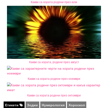
Какви са хората родени през юли
Какви са хората, родени през август
Какви са хората родени през ноември
Какви са хората родени през октомври
Етикети
Зодии
Нумерология
Хороскоп