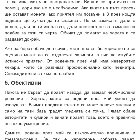
Те са изключително състрадателни. Винаги се притичват на
помощ, дори ако не е необходимо. Ако видят на пътя просяк
ще оставят монета, ако приятел им позвъни в 3 през нощта
веднага ще хукнат да го спасяват. Не се замислят дали е
редно, дали не ги използват, дали понякога не са взимани на
подбив за тази си черта. Обичат да помагат на хората и се
раздават докрай.
Ако разберат обаче,че всичко, което правят безкористно не се
оценява могат да се отдалечат завинаги, а вие да изгубите
истински приятел. От родените през май има невероятни
лекари, които се развиват професионално като педиатри.
Снизходителни са към по-слабите
5. Обективни
Никога не бързат да правят изводи, да вземат необмислени
решения . Хората, които са родени през май умеят да
изслушват. Взимат предвид колкото се може повече мнения и
само на тази база градят гледната си точка. Нямат обаче
авторитети и кумири и винаги правят това, което е правилно
по тяхно усмотрение.
Дамите, родени през май са изключително принципни и
трезвомислещи. За тях е характерна добрата памет.