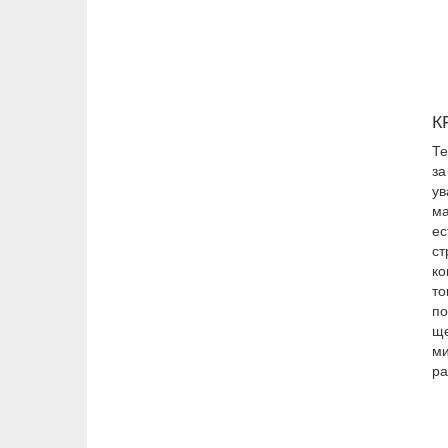
К
Те
за
ув
ма
ес
ст
ко
то
по
ще
ми
ра