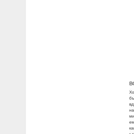
В
Хо
б
вд
на
ми
ем
ка
ъг