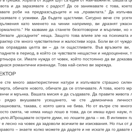
вота и да заразявате с радост! Да се занимавате с това, коет
авате роби на предразсъдъците и на „правилата.“ Да излъчва
разявате с усмивки. Да бъдете щастливи. Сигурно вече сте усет
дължения като миенето на чинии например, ви дразнят ужасн
ормалното.“ Не казваме да станете безотговорни и мърливи, но 
бягвате „досадните“ неща. Защото това влияе зле на психиката и
рактер сте много чувствителни и жалостиви хора. Боли ви от чужд
ва оправдава целта ви – да ги ощастливите. Във връзките ви,
паднете в период, в който се чувствате нещастни и недооценени, 
ртньора си. Имате нужда от човек, който постоянно да ви доказв
днася романтични изненади. Това най-силно ви зарежда.
ЕКТОР
е сте много авантюристични натури и излъчвате страшно силен
ирта, обичате новото, обичате да се отличавате. А това, което мр
енчи и мрънка. Вашата мисия е да създавате. Да правите живота 
е рядко внушавате усещането, че сте „демонична личност
рашновата, такава, с която шега не бива. Но от вътре сте много
осто смята, че няма нищо лошо в това, да си имаш едно наум, 
цяло.йПрощавате острите думи, но лошите дела – не. В интимен п
 е лесно на човек да задоволи всичките ви изисквания. Но пък от д
правото – знаете колко можете да дадете и не искате да го давате н