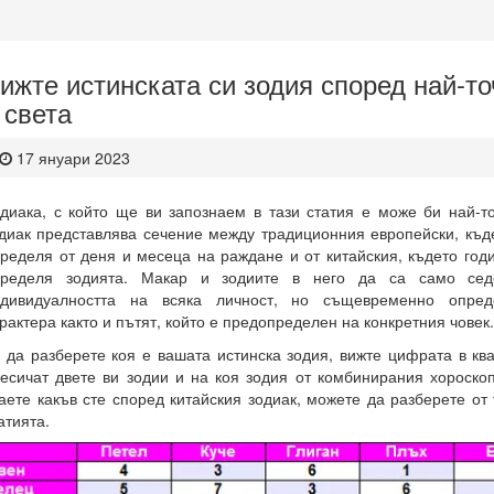
ижте истинската си зодия според най-то
 света
17 януари 2023
диака, с който ще ви запознаем в тази статия е може би най-то
диак представлява сечение между традиционния европейски, къд
ределя от деня и месеца на раждане и от китайския, където год
пределя зодията. Макар и зодиите в него да са само се
ндивидуалността на всяка личност, но същевременно опред
рактера както и пътят, който е предопределен на конкретния човек.
 да разберете коя е вашата истинска зодия, вижте цифрата в ква
есичат двете ви зодии и на коя зодия от комбинирания хороскоп
аете какъв сте според китайския зодиак, можете да разберете от
атията.