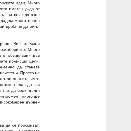
орските идеи. Много
овта имате нужда от
рът ви вече да знае
е дадем много ценен
най-дребния детайл.
орност. Вие сте умни
безхаберието. Много
ете обвинявани във
ате по-висши цели.
ременно да станете
 начетени. Просто не
ото останалите имат
 интимен план до вас
иятно да води дълги
един момент много ще
 високомерен дървен
ва да се присмиват,
цел е да… си живеете