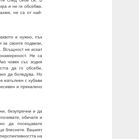
ира и не ги обсебва.
ахме, не са от най-
каквото е нужно, пък
и за своите подвизи,
. Всъщност не искат
онамереност. Не са
Ако човек със зодия
стта да го обсеби,
вно да боледува. Но
 е изпълнен с хубави
ресивен и прекалено
.
ни, безупречни и да
 почивате, обичате и
вно да посещавате
 ще блеснете. Вашият
 перспективността на