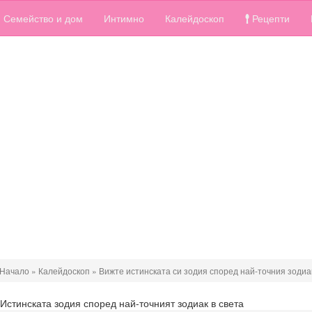
Семейство и дом
Интимно
Калейдоскоп
Рецепти
Начало
»
Калейдоскоп
»
Вижте истинската си зодия според най-точния зодиак