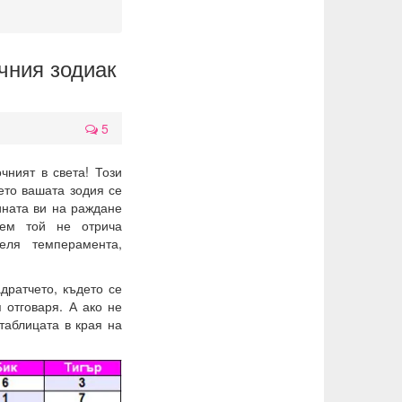
чния зодиак
5
чният в света! Този
ето вашата зодия се
ината ви на раждане
дем той не отрича
еля темперамента,
дратчето, където се
 отговаря. А ако не
 таблицата в края на