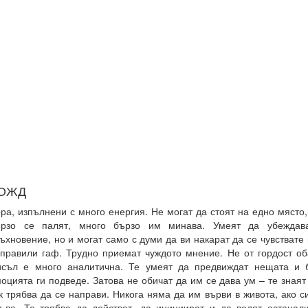
ОЖД
ра, изпълнени с много енергия. Не могат да стоят на едно място,
ързо се палят, много бързо им минава. Умеят да убеждава
ъхновение, но и могат само с думи да ви накарат да се чувствате
правили гаф. Трудно приемат чуждото мнение. Не от гордост об
съл е много аналитична. Те умеят да предвиждат нещата и б
оцията ги подведе. Затова не обичат да им се дава ум – те знаят
к трябва да се направи. Никога няма да им върви в живота, ако с
ъла. Те трябва да действат, да инициират и да водят останал