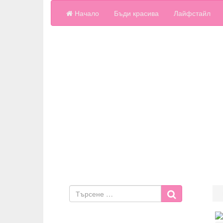
Начало
Бъди красива
Лайфстайл