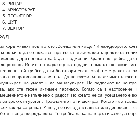
РИЦАР
АРИСТОКРАТ
ПРОФЕСОР
ШУТ
ВЕКТОР
РАЛ
зи хора живеят под мотото „Всичко или нищо!“ И най-доброто, кое
 себе си, е да се показват при всяка възможност с цялото си вели
ажение, дори понякога да бъдат надменни. Кралят не трябва да с
лоценност. Иначе по характер са щедри, помагат на всеки, из
тествено той трябва да ги боготвори след това), не страдат от 
рана на противоположния пол. Да не кажем, че даже имат такова 
муникират, но умеят и да манипулират. Не подлежат на контро
ва, ако сте техен интимен партньор. Когато са в настроение, 
мещението е изпълнено с радост. Но когато не са, усещането е в
 ви връхлети ураган. Проблемите не ги шокират. Когато има такива
сли как да се решат. А не да се изпада в паника или депресия. Те
ботят нещо посредствено. Те трябва да са на върха и само да опр