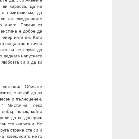
о ви харесва. Да не
те позитивизъм, да
или как ежедневните
о много. Повече от
наистина е добре да
 енергията ви. Като
ото нещастие и точно
 ако ви се случи да
то веднага напуснете
а любовта си и да ви
 сексапил. Обичате
азите, е някой да ви
лесен и пълноценен.
.“ Мистична, леко
 добър човек, който
преди да се довериш
лан сте капризни. Не
руга страна сте си и
а човек, който не го