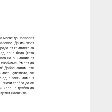
то могат да направят
колепие. Да изискват
трада от комплекс за
паднал в беда (като
липса на внимание от
в изобилие. Умеят да
л! Добре запомнете
имате чувството, че
се едно всеки момент
, значи трябва да се
зи хора не трябва да
еделят насоките.