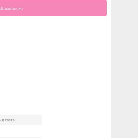
Шампанско
 в света