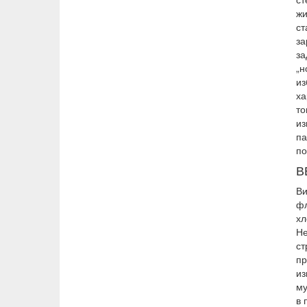
жи
ст
за
за
„н
из
ха
то
из
па
по
В
Ви
фл
хл
Н
ст
пр
из
му
в 