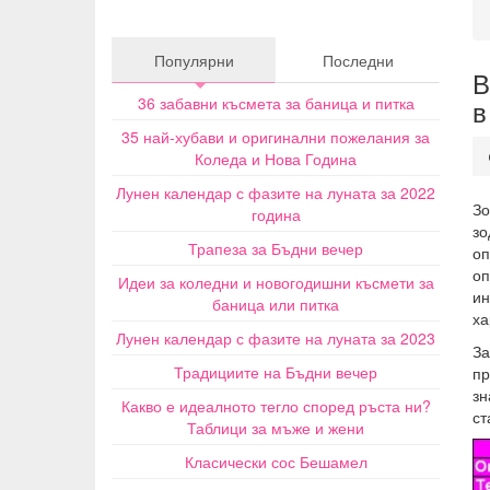
Популярни
Последни
В
36 забавни късмета за баница и питка
в
35 най-хубави и оригинални пожелания за
Коледа и Нова Година
Лунен календар с фазите на луната за 2022
Зо
година
зо
Трапеза за Бъдни вечер
оп
о
Идеи за коледни и новогодишни късмети за
и
баница или питка
ха
Лунен календар с фазите на луната за 2023
За
Традициите на Бъдни вечер
пр
зн
Какво е идеалното тегло според ръста ни?
ст
Таблици за мъже и жени
Класически сос Бешамел