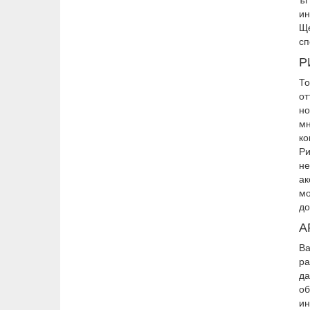
ин
Ще
сп
Р
То
от
но
мн
ко
Ри
не
ак
мо
до
А
Ва
ра
д
об
ин