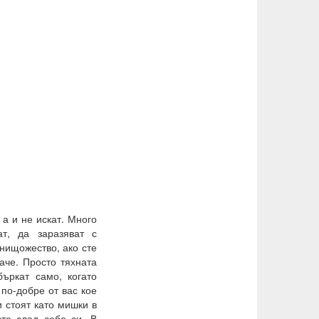
 а и не искат. Много
т, да заразяват с
 нищожество, ако сте
аче. Просто тяхната
ъркат само, когато
 по-добре от вас кое
и стоят като мишки в
ите след себе си. В