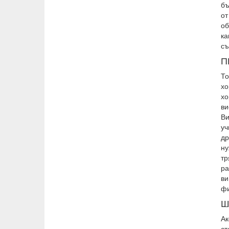
бъ
от
об
ка
съ
П
То
хо
хо
ви
Ви
уч
др
ну
тр
ра
ви
ф
Ш
Ак
ст