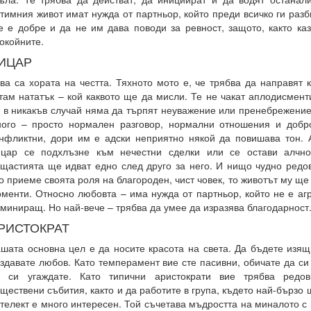
тимния живот имат нужда от партньор, който преди всичко ги разб
 е добре и да не им дава поводи за ревност, защото, както каз
окойните.
ИЦАР
ва са хората на честта. Тяхното мото е, че трябва да направят 
там нататък – кой каквото ще да мисли. Те не чакат аплодисмент
 в никакъв случай няма да търпят неуважение или пренебрежение
ого – просто нормален разговор, нормални отношения и добр
нфликтни, дори им е адски неприятно някой да повишава тон. 
цар се подхлъзне към нечестни сделки или се остави алчно
щастията ще идват едно след друго за него. И нищо чудно редо
о приеме своята роля на благороден, чист човек, то животът му ще
менти. Относно любовта – има нужда от партньор, който не е аг
миниращ. Но най-вече – трябва да умее да изразява благодарност
РИСТОКРАТ
шата основна цел е да носите красота на света. Да бъдете изящ
здавате любов. Като темперамент вие сте пасивни, обичате да си
а си угаждате. Като типични аристократи вие трябва редо
ществени събития, както и да работите в група, където най-бързо
телект е много интересен. Той съчетава мъдростта на миналото с