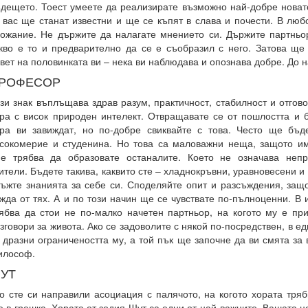
дещето. Тоест умеете да реализирате възможно най-добре новат
 вас ще станат известни и ще се къпят в слава и почести. В люб
ожание. Не държите да налагате мнението си. Държите партньо
кво е то и предварително да се е съобразил с него. Затова щ
вет на половинката ви – нека ви наблюдава и опознава добре. До 
РОФЕСОР
зи знак въплъщава здрав разум, практичност, стабилност и отгов
ра с висок природен интелект. Отвращавате се от пошлостта и 
ра ви завиждат, но по-добре свиквайте с това. Често ще бъд
сокомерие и студенина. Но това са маловажни неща, защото им
е трябва да образовате останалите. Което не означава неп
ители. Бъдете такива, каквито сте – хладнокръвни, уравновесени и
ъжте знанията за себе си. Споделяйте опит и разсъждения, защ
жда от тях. А и по този начин ще се чувствате по-пълноценни. В
ябва да стои не по-малко начетен партньор, на когото му е пр
зговори за живота. Ако се задоволите с някой по-посредствен, в 
 дразни ограничеността му, а той пък ще започне да ви смята за
илософ.
УТ
о сте си направили асоциация с палячото, на когото хората тряб
е в грешка. Хората от зодия Шут са едни от най-важните. Вашата 