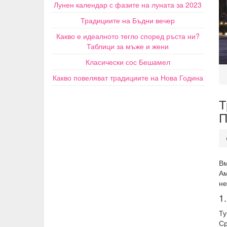
Лунен календар с фазите на луната за 2023
Традициите на Бъдни вечер
Какво е идеалното тегло според ръста ни?
Таблици за мъже и жени
Класически сос Бешамел
Какво повеляват традициите на Нова Година
Т
П
Вм
Ам
не
1
Ту
Ср