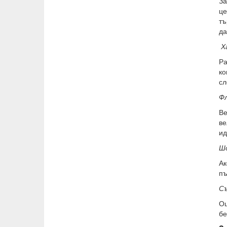
За
це
тъ
да
Х
Ра
ко
сл
Ф
Ве
ве
ид
Ш
Ак
пъ
С
Ощ
бе