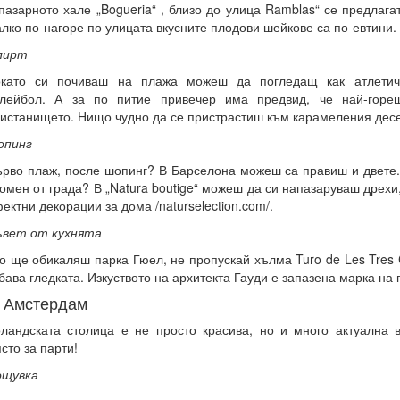
пазарното хале „Bogueria“ , близо до улица Ramblas“ се предлагат
лко по-нагоре по улицата вкусните плодови шейкове са по-евтини.
лирт
окато си почиваш на плажа можеш да погледащ как атлетич
олейбол. А за по питие привечер има предвид, че най-горе
истанището. Нищо чудно да се пристрастиш към карамеления десе
опинг
рво плаж, после шопинг? В Барселона можеш са правиш и двете
омен от града? В „Natura boutige“ можеш да си напазаруваш дрехи
ектни декорации за дома /naturselection.com/.
ъвет от кухнята
о ще обикаляш парка Гюел, не пропускай хълма Turo de Les Tres 
бава гледката. Изкуството на архитекта Гауди е запазена марка на 
. Амстердам
ландската столица е не просто красива, но и много актуална 
сто за парти!
ощувка