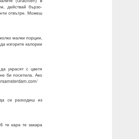
алите (Grachten) в
м, действай бързо-
енти отвътре. Можеш
яколко малки порции,
 да изгорите калории
да украсят с цветя
не би посетила. Ако
ursamsterdam.com/
 да се разходиш из
6 те кара те закара