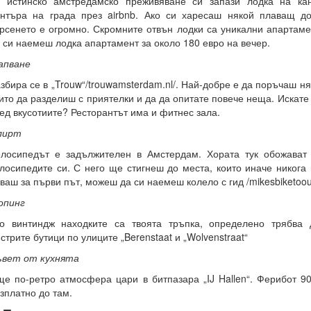
 истинско амстредамско преживяване си запази лодка на кан
нтъра на града през airbnb. Ако си харесаш някой плаващ до
рсенето е огромно. Скромните отвън лодки са уникални апартам
 си наемеш лодка апартамент за около 180 евро на вечер.
апване
збира се в „Trouw“/trouwamsterdam.nl/. Най-добре е да поръчаш н
ито да разделиш с приятелки и да да опитате повече неща. Искате
ед вкусотиите? Ресторантът има и фитнес зала.
лирт
лосипедът е задължителен в Амстердам. Хората тук обожават 
лосипедите си. С него ще стигнеш до места, които иначе никога 
ваш за първи път, можеш да си наемеш колело с гид /mikesbiketoo
опинг
о винтиндж находките са твоята тръпка, определено трябва
стрите бутици по улиците „Berenstaat и „Wolvenstraat“
ъвет от кухнята
е по-ретро атмосфера цари в битпазара „IJ Hallen“. Ферибот 90
зплатно до там.