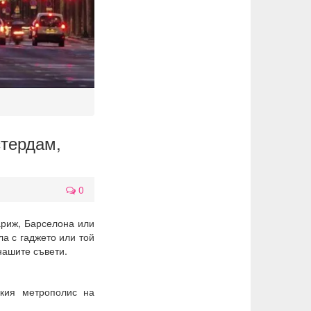
тердам,
0
ариж, Барселона или
а с гаджето или той
нашите съвети.
ския метрополис на