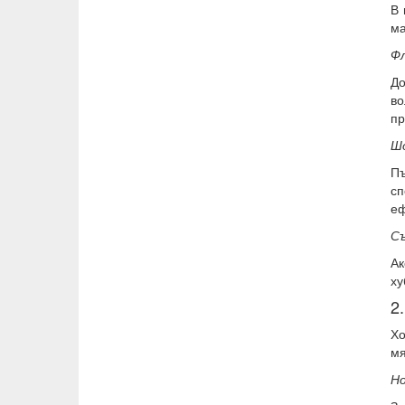
В 
ма
Ф
Д
в
пр
Ш
Пъ
сп
еф
С
Ак
ху
2
Хо
мя
Н