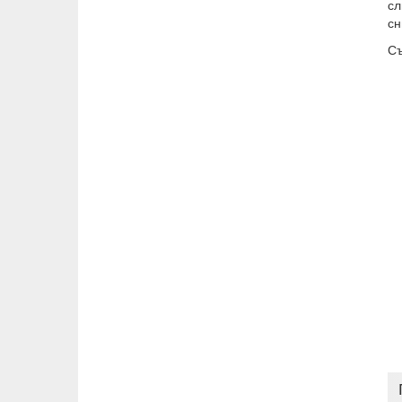
сл
сн
Съ