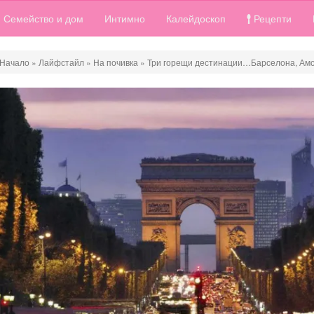
Семейство и дом
Интимно
Калейдоскоп
Рецепти
Начало
»
Лайфстайл
»
На почивка
»
Три горещи дестинации…Барселона, Ам