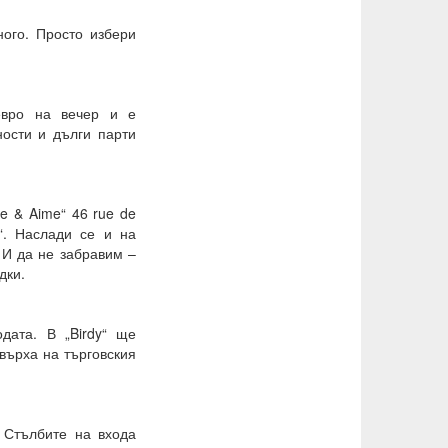
ого. Просто избери
 евро на вечер и е
ности и дълги парти
e & Aime“ 46 rue de
“. Наслади се и на
. И да не забравим –
дки.
дата. В „Birdy“ ще
 върха на търговския
. Стълбите на входа