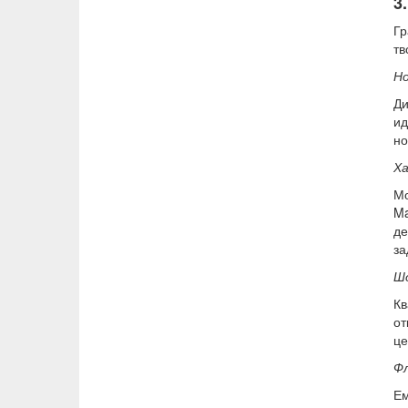
3
Гр
тв
Н
Ди
ид
но
Ха
Мо
Ma
де
за
Ш
Кв
от
це
Ф
Ем