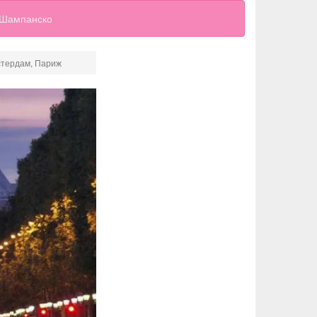
Шампанско
стердам, Париж