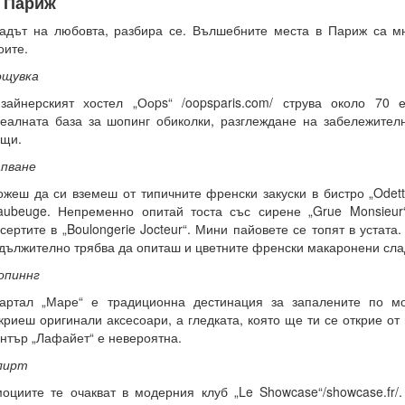
. Париж
адът на любовта, разбира се. Вълшебните места в Париж са мн
оите.
ощувка
зайнерският хостел „Ооps“ /oopsparis.com/ струва около 70
еалната база за шопинг обиколки, разглеждане на забележител
щи.
пване
жеш да си вземеш от типичните френски закуски в бистро „Odett
ubeuge. Непременно опитай тоста със сирене „Grue Monsieur
сертите в „Boulongerie Jocteur“. Мини пайовете се топят в устата
дължително трябва да опиташ и цветните френски макаронени сла
опиннг
артал „Маре“ е традиционна дестинация за запалените по мо
криеш оригинали аксесоари, а гледката, която ще ти се открие от
нтър „Лафайет“ е невероятна.
лирт
оциите те очакват в модерния клуб „Le Showcase“/showcase.fr/