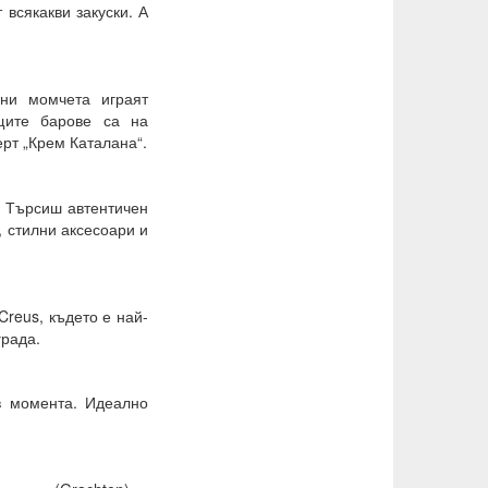
 всякакви закуски. А
ни момчета играят
щите барове са на
рт „Крем Каталана“.
. Търсиш автентичен
, стилни аксесоари и
Creus, където е най-
града.
в момента. Идеално