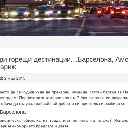
ри горещи дестинации…Барселона, Амс
ариж
2 май 2015
есто да се чудиш къде да прекараш уикенда, стягай багажа за П
стердам. Перфектната компания за път? Ако скоро си се разделил
 обича да пътува, грабвай най-добрата си приятелка и разбира се 
.Барселона
ристическа обиколка из града или почивка на плажа? Испан
едиземноморието предлага и двете.