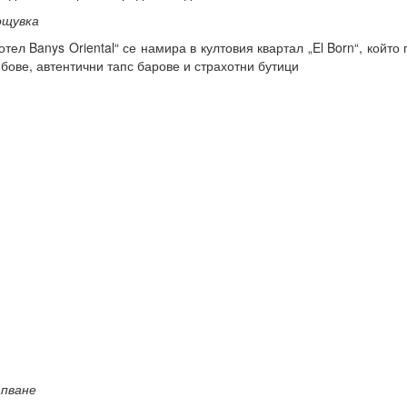
ощувка
отел Banys Oriental“ се намира в култовия квартал „El Born“, който
бове, автентични тапс барове и страхотни бутици
пване