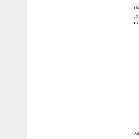
Н
„Х
пъ
Ха