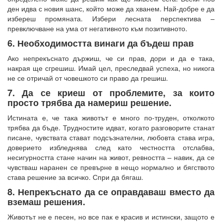
ден идва с новия шанс, който може да хванем. Най-добре е да
избереш промяната. Избери лесната перспектива –
превключване на ума от негативното към позитивното.
6. Необходимостта винаги да бъдеш прав
Ако непрекъснато държиш, че си прав, дори и да е така,
накрая ще сгрешиш. Имай цел, преследвай успеха, но никога
не се отричай от човешкото си право да грешиш.
7. Да се криеш от проблемите, за които
просто трябва да намериш решение.
Истината е, че така животът е много по-труден, отколкото
трябва да бъде. Трудностите идват, когато разговорите станат
писане, чувствата стават подсъзнателни, любовта става игра,
доверието избледнява след като честността отслабва,
несигурността стане начин на живот, ревността – навик, да се
чувстваш наранен се превърне в нещо нормално и бягството
става решение за всичко. Спри да бягаш.
8. Непрекъснато да се оправдаваш вместо да
вземаш решения.
Животът не е песен, но все пак е красив и истински, защото е