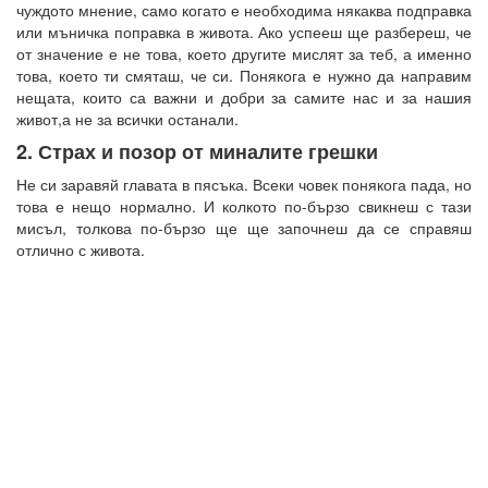
чуждото мнение, само когато е необходима някаква подправка
или мъничка поправка в живота. Ако успееш ще разбереш, че
от значение е не това, което другите мислят за теб, а именно
това, което ти смяташ, че си. Понякога е нужно да направим
нещата, които са важни и добри за самите нас и за нашия
живот,а не за всички останали.
2. Страх и позор от миналите грешки
Не си заравяй главата в пясъка. Всеки човек понякога пада, но
това е нещо нормално. И колкото по-бързо свикнеш с тази
мисъл, толкова по-бързо ще ще започнеш да се справяш
отлично с живота.