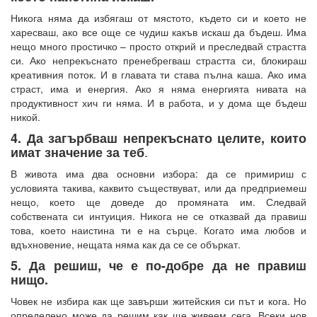
Никога няма да избягаш от мястото, където си и което не
харесваш, ако все още се чудиш какъв искаш да бъдеш. Има
нещо много простичко – просто открий и преследвай страстта
си. Ако непрекъснато пренебрегваш страстта си, блокираш
креативния поток. И в главата ти става пълна каша. Ако има
страст, има и енергия. Ако я няма енергията нивата на
продуктивност хич ги няма. И в работа, и у дома ще бъдеш
никой.
4. Да загърбваш непрекъснато целите, които
.
имат значение за теб
В живота има два основни избора: да се примириш с
условията такива, каквито съществуват, или да предприемеш
нещо, което ще доведе до промяната им. Следвай
собствената си интуиция. Никога не се отказвай да правиш
това, което наистина ти е на сърце. Когато има любов и
вдъхновение, нещата няма как да се се объркат.
5. Да решиш, че е по-добре да не правиш
нищо.
Човек не избира как ще завърши житейския си път и кога. Но
определено може да решим как ще живеем сега. Всеки нов