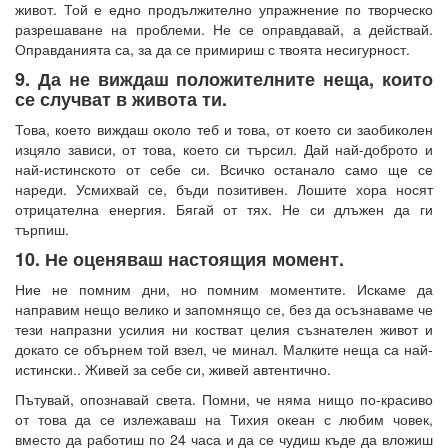
живот. Той е едно продължително упражнение по творческо
разрешаване на проблеми. Не се оправдавай, а действай.
Оправданията са, за да се примириш с твоята несигурност.
9. Да не виждаш положителните неща, които
се случват в живота ти.
Това, което виждаш около теб и това, от което си заобиколен
изцяло зависи, от това, което си търсил. Дай най-доброто и
най-истинското от себе си. Всичко останало само ще се
нареди. Усмихвай се, бъди позитивен. Лошите хора носят
отрицателна енергия. Бягай от тях. Не си длъжен да ги
търпиш.
10. Не оценяваш настоящия момент.
Ние не помним дни, но помним моментите. Искаме да
направим нещо велико и запомнящо се, без да осъзнаваме че
тези напразни усилия ни костват целия съзнателен живот и
докато се обърнем той взел, че минал. Малките неща са най-
истински.. Живей за себе си, живей автентично.
Пътувай, опознавай света. Помни, че няма нищо по-красиво
от това да се излежаваш на Тихия океан с любим човек,
вместо да работиш по 24 часа и да се чудиш къде да вложиш