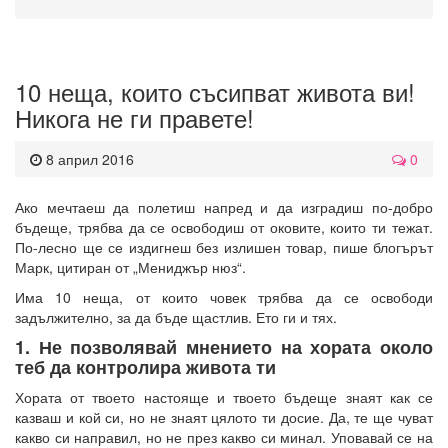
10 неща, които съсипват живота ви!
Никога не ги правете!
8 април 2016
0
Ако мечтаеш да полетиш напред и да изградиш по-добро
бъдеще, трябва да се освободиш от оковите, които ти тежат.
По-лесно ще се издигнеш без излишен товар, пише блогърът
Марк, цитиран от „Мениджър нюз“.
Има 10 неща, от които човек трябва да се освободи
задължително, за да бъде щастлив. Ето ги и тях.
1. Не позволявай мнението на хората около
теб да контролира живота ти
Хората от твоето настояще и твоето бъдеще знаят как се
казваш и кой си, но не знаят цялото ти досие. Да, те ще чуват
какво си направил, но не през какво си минал. Уповавай се на