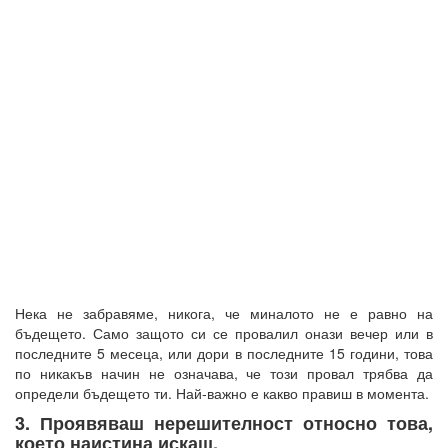
Нека не забравяме, никога, че миналото не е равно на
бъдещето. Само защото си се провалил онази вечер или в
последните 5 месеца, или дори в последните 15 години, това
по никакъв начин не означава, че този провал трябва да
определи бъдещето ти. Най-важно е какво правиш в момента.
3. Проявяваш нерешителност относно това,
което наистина искаш.