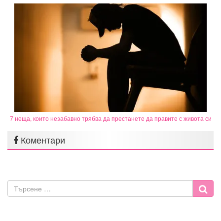
7 неща, които незабавно трябва да престанете да правите с живота си
Коментари