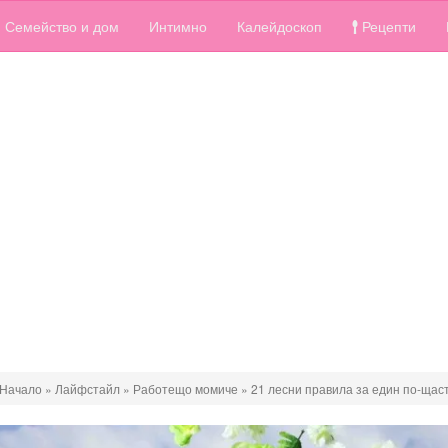
Семейство и дом
Интимно
Калейдоскоп
Рецепти
Начало
»
Лайфстайл
»
Работещо момиче
»
21 лесни правила за един по-щас