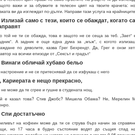
щото важи и за обувките в телесен цвят на твоите крачета: н
аката ви да изглеждат по-дълги. Направи тази услуга на крайниците
. Излизай само с тези, които се обаждат, когато с
аправят
о той не ти се обажда, това е защото не се сеща за теб. „Зает“
адник“. А задник е още една дума за „мъж“, с когото излиза
аждане по дяволите, казва Грег Бехрендт. Да, Грег е онзи хе
автор на всички епизоди от „Сексът и градът“
. Винаги обличай хубаво бельо
 настроение и не се притеснявай да се изфукаш с него
., Кариерата е нещо прекрасно,
 не може да те сгрее и гушне в студената нощ.
ой е казал това? Стив Джобс? Мишела Обама? Не, Мерелин М
нро.
. Спи достатъчно
иливът на кофеин може да ти се струва бърз начин за справян
ощи, но 17 часа в будно състояние водят до същия спад на
дръжливост, подобно на нивото на алкохола в кръвта 0,05 процента