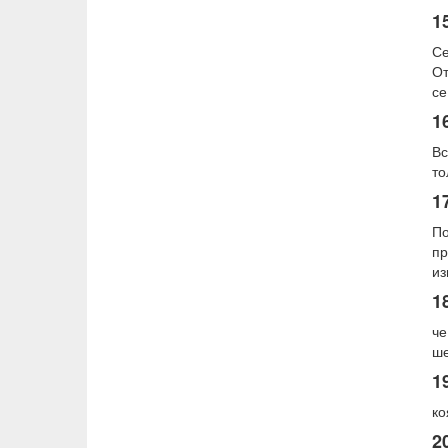
1
Се
От
се
1
Вс
то
1
По
пр
из
1
че
ш
1
ко
2