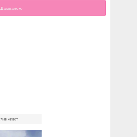
Шампанско
тлив живот