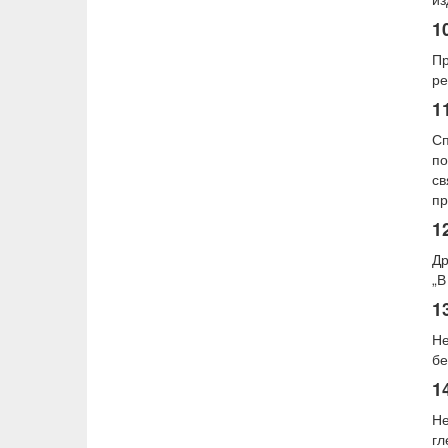
1
Пр
ре
1
С
по
с
пр
1
Др
„В
1
Не
бе
1
Не
гл