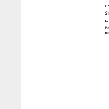
Не
2
ко
Вс
ве