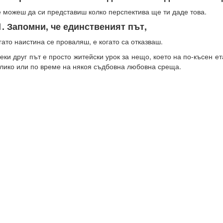
 можеш да си представиш колко перспектива ще ти даде това.
1. Запомни, че единственият път,
гато наистина се проваляш, е когато са отказваш.
еки друг път е просто житейски урок за нещо, което на по-късен е
лико или по време на някоя съдбовна любовна среща.