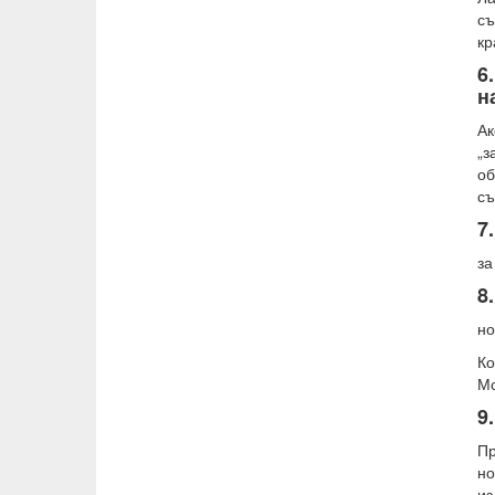
съ
кр
6
н
Ак
„з
об
съ
7
за
8
но
К
Мо
9
Пр
н
из