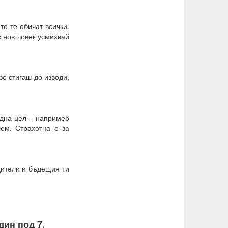
то те обичат всички.
с нов човек усмихвай
зо стигаш до изводи,
една цел – например
ем. Страхотна е за
одители и бъдещия ти
дин под 7.