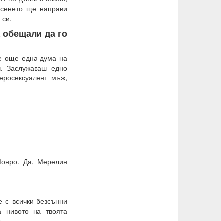
осенето ще направи
 си.
а обещали да го
 е още една дума на
ш. Заслужаваш едно
теросексуалент мъж,
онро. Да, Мерелин
е с всички безсънни
 нивото на твоята
.