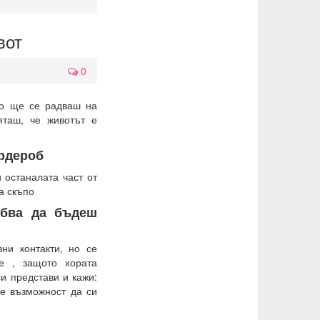
вот
0
то ще се радваш на
яташ, че животът е
ардероб
 останалата част от
а скъпо
рябва да бъдеш
и контакти, но се
е , защото хората
си представи и кажи:
де възможност да си