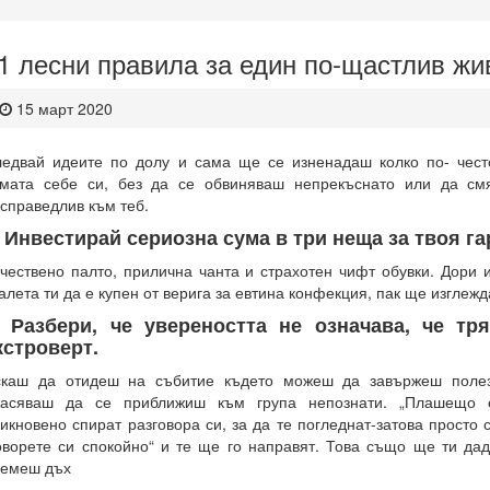
1 лесни правила за един по-щастлив жи
15 март 2020
едвай идеите по долу и сама ще се изненадаш колко по- чес
мата себе си, без да се обвиняваш непрекъснато или да см
справедлив към теб.
. Инвестирай сериозна сума в три неща за твоя г
чествено палто, прилична чанта и страхотен чифт обувки. Дори и
алета ти да е купен от верига за евтина конфекция, пак ще изглежд
. Разбери, че увереността не означава, че т
кстроверт.
каш да отидеш на събитие където можеш да завържеш полезн
жасяваш да се приближиш към група непознати. „Плашещо 
икновено спират разговора си, за да те погледнат-затова просто 
оворете си спокойно“ и те ще го направят. Това също ще ти да
оемеш дъх