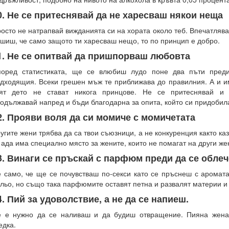
0. Не се притеснявай да не харесваш някои неща
осто не натрапвай вижданията си на хората около теб. Впечатляв
шиш, че само защото ти харесваш нещо, то по принцип е добро.
1. Не се опитвай да пришпорваш любовта
поред статистиката, ще се влюбиш лудо поне два пъти пред
дходящия. Всеки грешен мъж те приближава до правилния. А и и
вят дето не стават никога принцове. Не се притеснявай и 
одължавай напред и бъди благодарна за опита, който си придобил
2. Прояви воля да си момиче с момичетата
угите жени трябва да са твои съюзници, а не конкуренция както к
 ада има специално място за жените, които не помагат на други же
3. Винаги се пръскай с парфюм преди да се обле
 само, че ще се почувстваш по-секси като се пръснеш с аромата
льо, но също така парфюмите оставят петна и развалят материи и
4. Пий за удоволствие, а не да се напиеш.
 е нужно да се наливаш и да будиш отвращение. Пияна жена
едка.