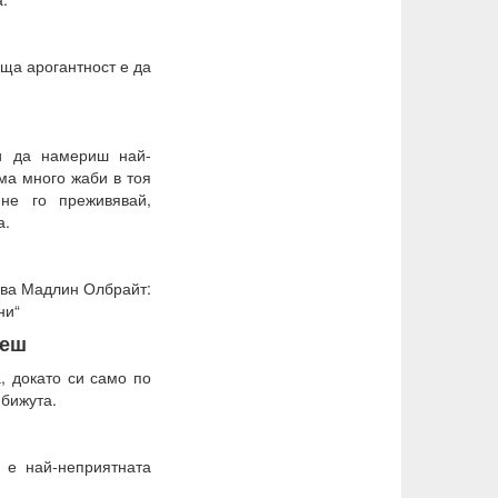
аща арогантност е да
и да намериш най-
ма много жаби в тоя
не го преживявай,
а.
азва Мадлин Олбрайт:
ни“
чеш
, докато си само по
 бижута.
 е най-неприятната