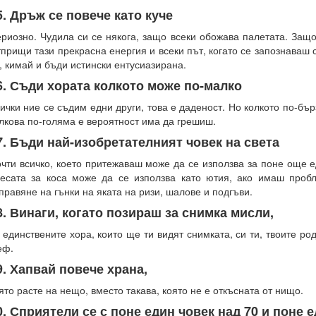
5. Дръж се повече като куче
риозно. Чудила си се някога, защо всеки обожава палетата. Защо
прищи тази прекрасна енергия и всеки път, когато се запознаваш 
, кимай и бъди истински ентусиазирана.
6. Съди хората колкото може по-малко
ички ние се съдим едни други, това е даденост. Но колкото по-бър
лкова по-голяма е вероятност има да грешиш.
7. Бъди най-изобретателният човек на света
чти всичко, което притежаваш може да се използва за поне още 
есата за коса може да се използва като ютия, ако имаш пробл
правяне на гънки на яката на ризи, шалове и подгъви.
8. Винаги, когато позираш за снимка мисли,
 единствените хора, които ще ти видят снимката, си ти, твоите р
еф.
9. Хапвай повече храна,
ято расте на нещо, вместо такава, която не е откъсната от нищо.
0. Сприятели се с поне един човек над 70 и поне е