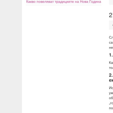
Какво повеляват традициите на Нова Година
2
Сл
са
не
1
Ка
то
2
е
Ис
у
об
„г
п