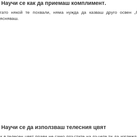
. Научи се как да приемаш комплимент.
гато някой те похвали, няма нужда да казваш друго освен „
ясняваш.
. Научи се да използваш телесния цвят
к в телесен цвят прави не само пръстите на ръцете ти да изглежд