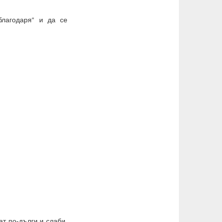
благодаря“ и да се
ат по-дълги и слаби,